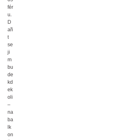
fér
u.
D
aři
t
se
ji
m
bu
de
kd
ek
oli
–
na
ba
lk
on