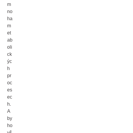
m
no
ha
m
et
ab
oli
ck
ýc
h
pr
oc
es
ec
h.
A
by
ho
vš