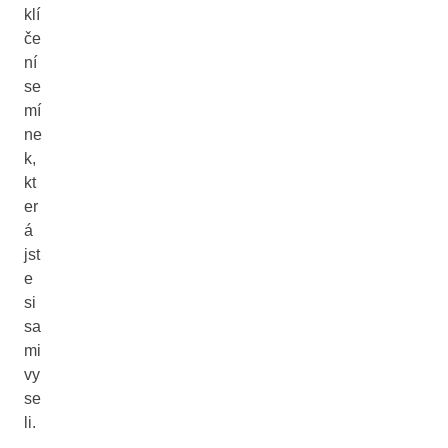
klí
če
ní
se
mí
ne
k,
kt
er
á
jst
e
si
sa
mi
vy
se
li.