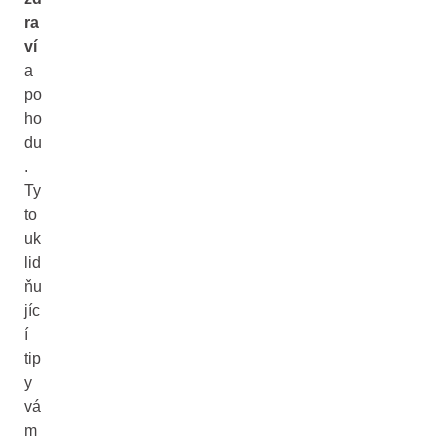
ra
ví
a
po
ho
du
.
Ty
to
uk
lid
ňu
jíc
í
tip
y
vá
m