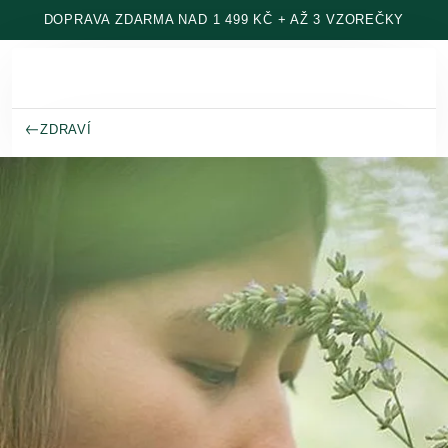
Přeskočit na hlavní obsah
DOPRAVA ZDARMA NAD 1 499 KČ + AŽ 3 VZOREČKY
ZDRAVÍ