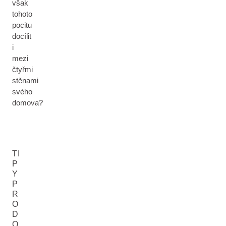
však
tohoto
pocitu
docílit
i
mezi
čtyřmi
stěnami
svého
domova?
TI
P
Y
P
R
O
D
O