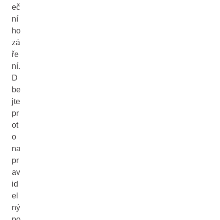
eč
ní
ho
zá
ře
ní.
D
be
jte
pr
ot
o
na
pr
av
id
el
ný
po