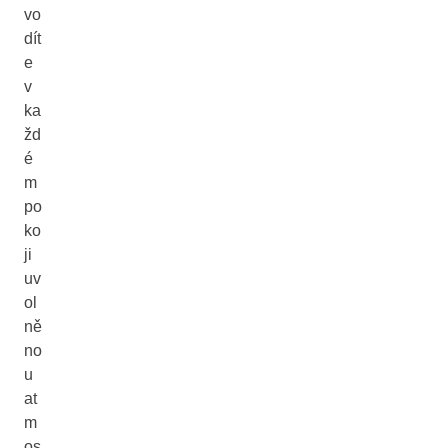
vo
dít
e
v
ka
žd
é
m
po
ko
ji
uv
ol
ně
no
u
at
m
os