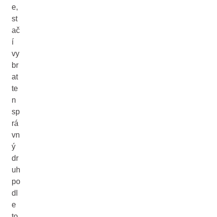
e,
st
ač
í
vy
br
at
te
n
sp
rá
vn
ý
dr
uh
po
dl
e
to