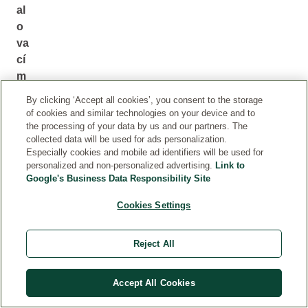
al
o
va
cí
m
kr
By clicking ‘Accept all cookies’, you consent to the storage
é
of cookies and similar technologies on your device and to
m
the processing of your data by us and our partners. The
collected data will be used for ads personalization.
e
Especially cookies and mobile ad identifiers will be used for
m
,
personalized and non-personalized advertising.
Link to
je
Google's Business Data Responsibility Site
nž
Cookies Settings
oc
hr
án
Reject All
í
va
Accept All Cookies
ši
po