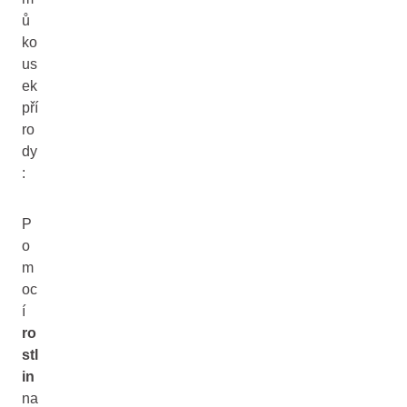
ů
ko
us
ek
pří
ro
dy
:
P
o
m
oc
í
ro
stl
in
na