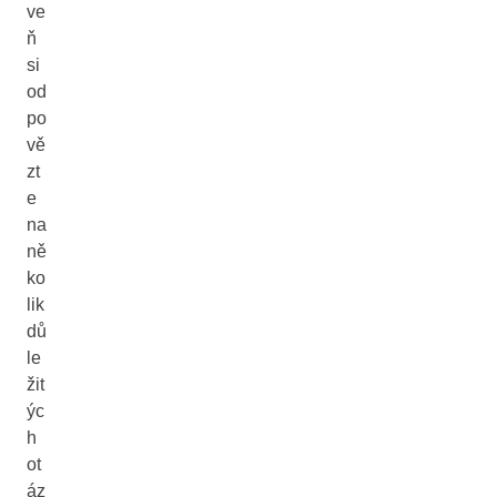
ve
ň
si
od
po
vě
zt
e
na
ně
ko
lik
dů
le
žit
ýc
h
ot
áz