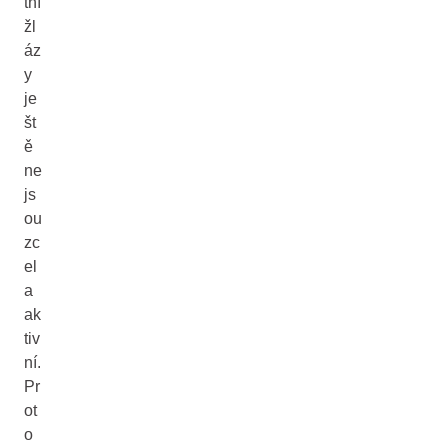
tní
žl
áz
y
je
št
ě
ne
js
ou
zc
el
a
ak
tiv
ní.
Pr
ot
o