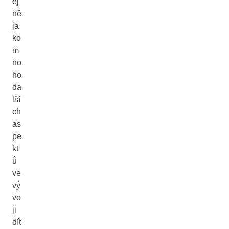
ej
ně
ja
ko
m
no
ho
da
lší
ch
as
pe
kt
ů
ve
vý
vo
ji
dít