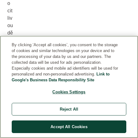
o
cit
liv
ou
dě
ts
By clicking ‘Accept all cookies’, you consent to the storage
ko
of cookies and similar technologies on your device and to
u
the processing of your data by us and our partners. The
po
collected data will be used for ads personalization.
Especially cookies and mobile ad identifiers will be used for
ko
personalized and non-personalized advertising.
Link to
žk
Google's Business Data Responsibility Site
u
Cookies Settings
P
od
Reject All
po
ro
Accept All Cookies
u