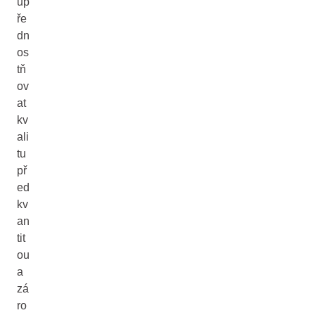
up
ře
dn
os
tň
ov
at
kv
ali
tu
př
ed
kv
an
tit
ou
a
zá
ro