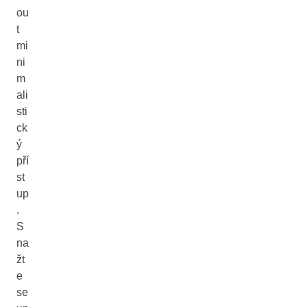
ou
t
mi
ni
m
ali
sti
ck
ý
pří
st
up
.
S
na
žt
e
se