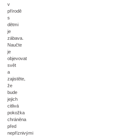
v
přírodě
s
dětmi
je
zábava.
Naučte
je
objevovat
svět
a
zajistěte,
že
bude
jejich
citlivá
pokožka
chráněna
před
nepříznivými