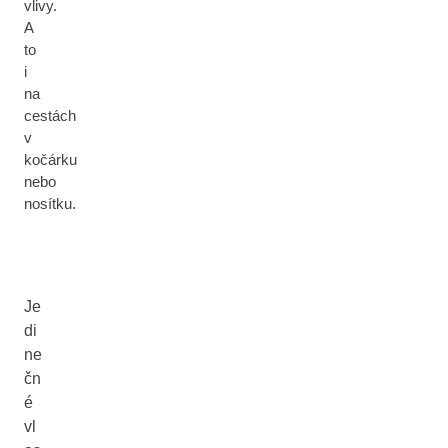
vlivy.
A
to
i
na
cestách
v
kočárku
nebo
nosítku.
Je
di
ne
čn
é
vl