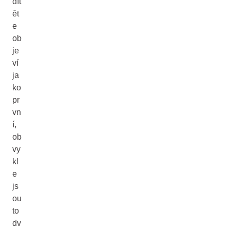
dít
ět
e
ob
je
ví
ja
ko
pr
vn
í,
ob
vy
kl
e
js
ou
to
dv