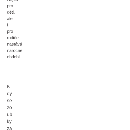
pro
děti,
ale
i
pro
rodiče
nastává
náročné
období.
K
dy
se
zo
ub
ky
za