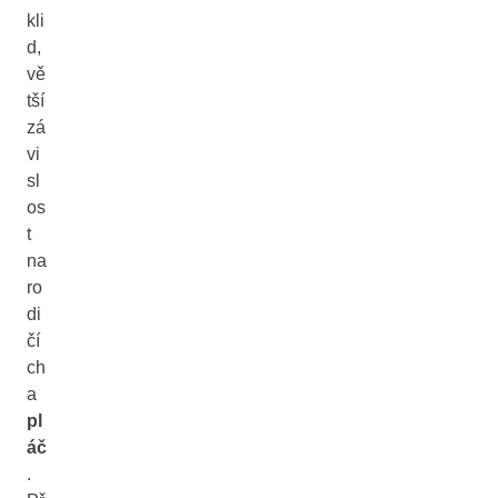
kli
d,
vě
tší
zá
vi
sl
os
t
na
ro
di
čí
ch
a
pl
áč
.