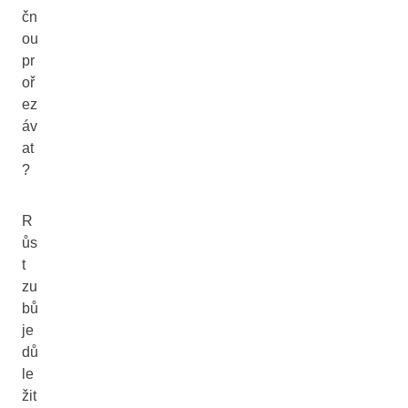
čn
ou
pr
oř
ez
áv
at
?
R
ůs
t
zu
bů
je
dů
le
žit