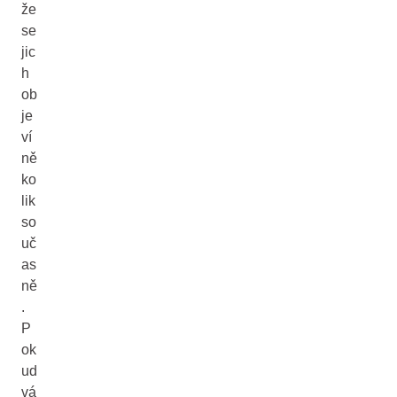
že
se
jic
h
ob
je
ví
ně
ko
lik
so
uč
as
ně
.
P
ok
ud
vá