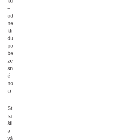
ků
–
od
ne
kli
du
po
be
ze
sn
é
no
ci
St
ra
šil
a
vá