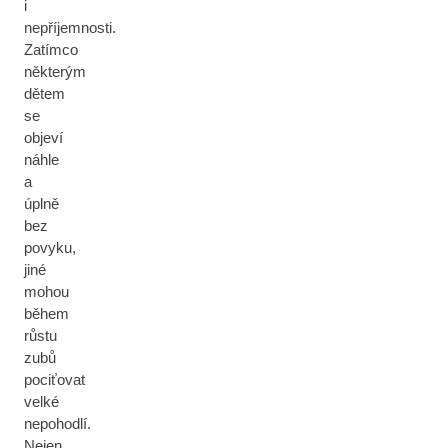
i
nepříjemnosti.
Zatímco
některým
dětem
se
objeví
náhle
a
úplně
bez
povyku,
jiné
mohou
během
růstu
zubů
pociťovat
velké
nepohodlí.
Nejen