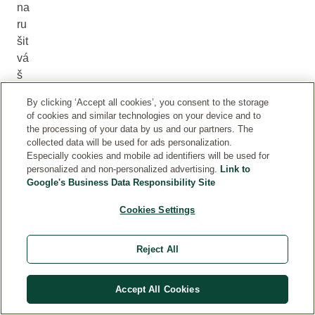
na
ru
šit
vá
š
sp
By clicking ‘Accept all cookies’, you consent to the storage
án
of cookies and similar technologies on your device and to
ek
the processing of your data by us and our partners. The
,
collected data will be used for ads personalization.
Especially cookies and mobile ad identifiers will be used for
m
personalized and non-personalized advertising.
Link to
ějt
Google's Business Data Responsibility Site
e
na
Cookies Settings
m
ys
Reject All
li,
že
Accept All Cookies
je
to