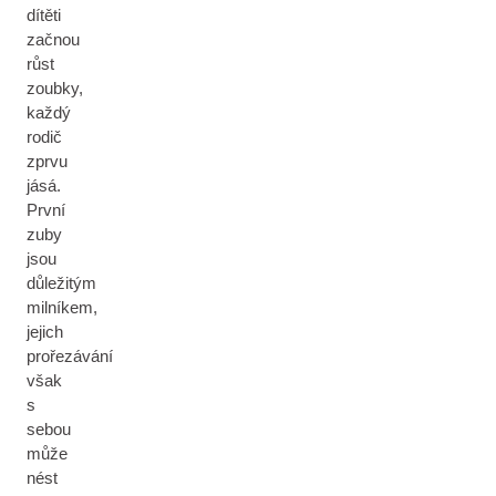
dítěti
začnou
růst
zoubky,
každý
rodič
zprvu
jásá.
První
zuby
jsou
důležitým
milníkem,
jejich
prořezávání
však
s
sebou
může
nést