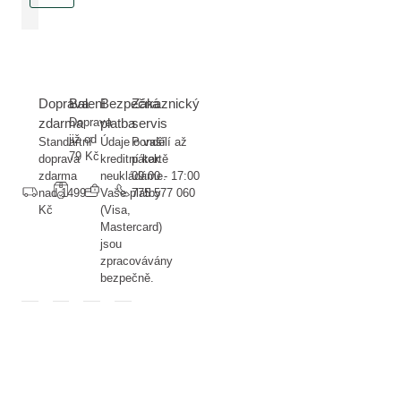
Doprava
Balení
Bezpečná
Zákaznický
zdarma
Doprava
platba
servis
již od
Standartní
Údaje o vaší
Pondělí až
79 Kč
doprava
kreditní kartě
pátek
zdarma
neukládáme.
09:00 - 17:00
nad 1499
Vaše platby
775 577 060
Kč
(Visa,
Mastercard)
jsou
zpracovávány
bezpečně.