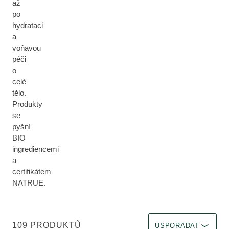
až
po
hydrataci
a
voňavou
péči
o
celé
tělo.
Produkty
se
pyšní
BIO
ingrediencemi
a
certifikátem
NATRUE.
Zvolit filtr Okamžitý ú
109 PRODUKTŮ
USPOŘÁDAT