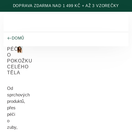
Přeskočit na hlavní obsah
DOPRAVA ZDARMA NAD 1 499 KČ + AŽ 3 VZOREČKY
DOMŮ
PÉČE
O
POKOŽKU
CELÉHO
TĚLA
Od
sprchových
produktů,
přes
péči
o
zuby,