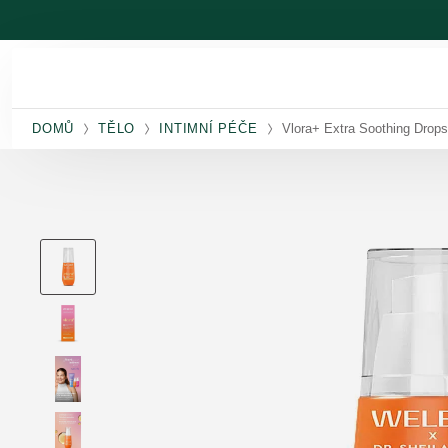
Přeskočit na hlavní obsah
DOMŮ
TĚLO
INTIMNÍ PÉČE
Vlora+ Extra Soothing Drops