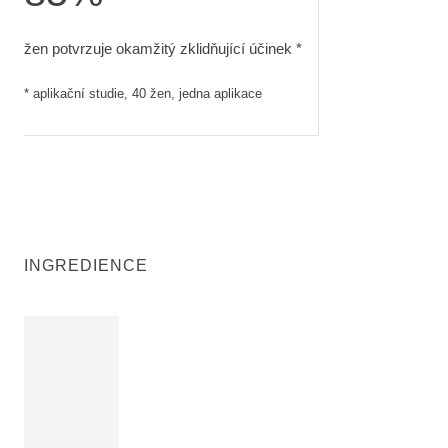
žen potvrzuje okamžitý zklidňující účinek. aplikační studie, 
žen potvrzuje okamžitý zklidňující účinek *
* aplikační studie, 40 žen, jedna aplikace
INGREDIENCE