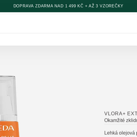
DOPRAVA ZDARMA NAD 1 499 KČ + AŽ 3 VZOREČKY
VLORA+ EX
Okamžité zklidn
Lehká olejová 