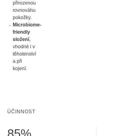
přirozenou
rovnováhu
pokožky.
Microbiome-
friendly
složení
,
vhodné i v
těhotenství
a při
kojení.
ÚČINNOST
85%