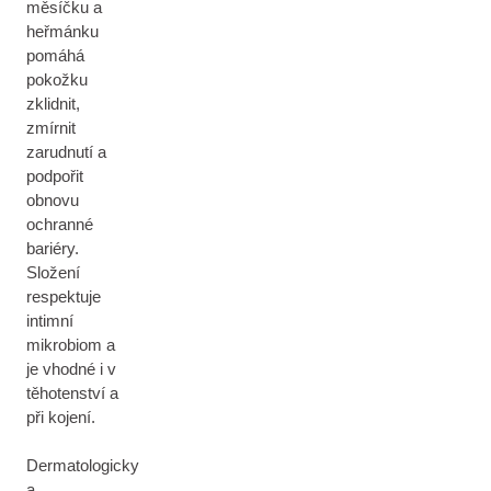
měsíčku a
heřmánku
pomáhá
pokožku
zklidnit,
zmírnit
zarudnutí a
podpořit
obnovu
ochranné
bariéry.
Složení
respektuje
intimní
mikrobiom a
je vhodné i v
těhotenství a
při kojení.
Dermatologicky
a