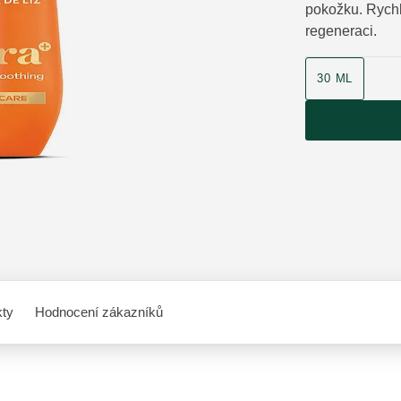
pokožku. Rychl
regeneraci.
velikost produk
30 ML
kty
Hodnocení zákazníků