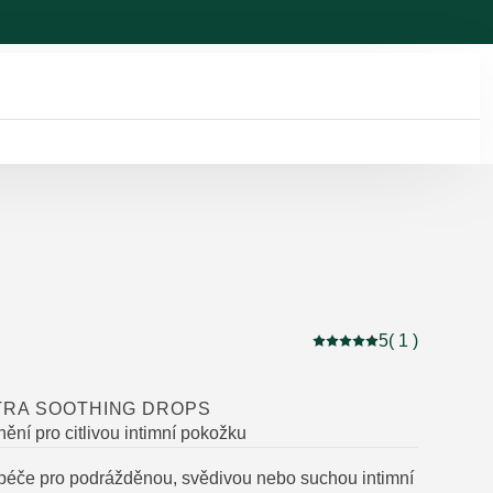
5
( 1 )
Aktuální hodnocení: 5 
TRA SOOTHING DROPS
ění pro citlivou intimní pokožku
péče pro podrážděnou, svědivou nebo suchou intimní