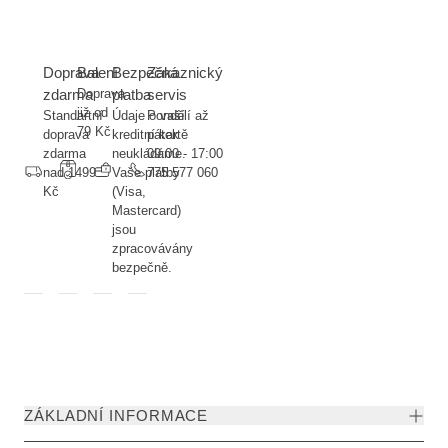
Doprava
Balení
Bezpečná
Zákaznický
zdarma
Doprava
platba
servis
již od
Standartní
Údaje o vaší
Pondělí až
79 Kč
doprava
kreditní kartě
pátek
zdarma
neukládáme.
09:00 - 17:00
nad 1499
Vaše platby
775 577 060
Kč
(Visa,
Mastercard)
jsou
zpracovávány
bezpečně.
ZÁKLADNÍ INFORMACE