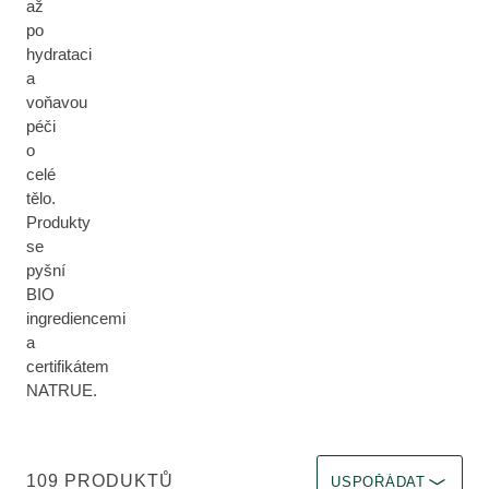
až
po
hydrataci
a
voňavou
péči
o
celé
tělo.
Produkty
se
pyšní
BIO
ingrediencemi
a
certifikátem
NATRUE.
Zvolit filtr Okamžitý ú
109 PRODUKTŮ
USPOŘÁDAT