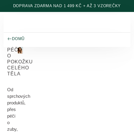
Přeskočit na hlavní obsah
DOPRAVA ZDARMA NAD 1 499 KČ + AŽ 3 VZOREČKY
DOMŮ
PÉČE
O
POKOŽKU
CELÉHO
TĚLA
Od
sprchových
produktů,
přes
péči
o
zuby,