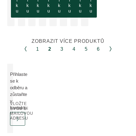
k
k
k
k
k
k
k
k
u
u
u
u
u
u
u
u
ZOBRAZIT VÍCE PRODUKTŮ
1
2
3
4
5
6
Přihlaste
se k
odběru a
zůstaňte
v
VLOŽTE
kontaktu:
SVOU E-
MAILOVOU
ADRESU