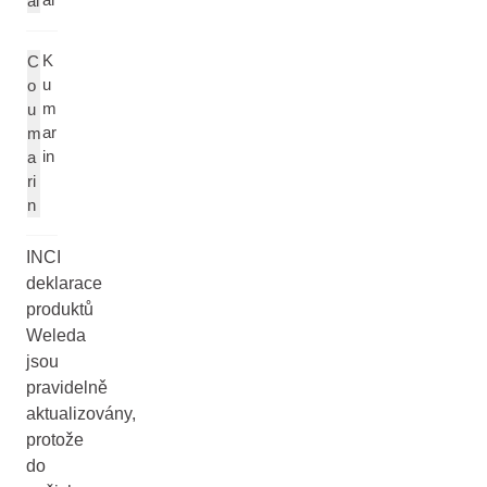
al
K
C
u
o
m
u
ar
m
in
a
ri
n
INCI
deklarace
produktů
Weleda
jsou
pravidelně
aktualizovány,
protože
do