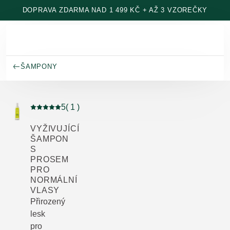
Přeskočit na hlavní obsah
DOPRAVA ZDARMA NAD 1 499 KČ + AŽ 3 VZOREČKY
ŠAMPONY
5
( 1 )
Aktuální hodnocení: 5 z 5 hvězdiček hodnoceno 1 záka
VYŽIVUJÍCÍ
ŠAMPON
S
PROSEM
PRO
NORMÁLNÍ
VLASY
Přirozený
lesk
pro