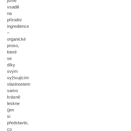
jsme
vsadili
na
přírodní
ingredience
–
organické
proso,
které
se
díky
svým
vyživujícím
vlastnostem
samo
krásně
leskne
(jen
si
představte,
co