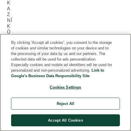
K
A
Z
NÍ
K
Ů
(1
By clicking ‘Accept all cookies’, you consent to the storage
)
of cookies and similar technologies on your device and to
the processing of your data by us and our partners. The
Aktuální hodnocení: 5 z 5 hvězdiček hodnoceno 1 zákazník
collected data will be used for ads personalization.
Especially cookies and mobile ad identifiers will be used for
5.0
personalized and non-personalized advertising.
Link to
Aktuální hodnocení: 5 z 5 hvězdiček
Google's Business Data Responsibility Site
Cookies Settings
5
1
4
0
Reject All
3
0
Accept All Cookies
2
0