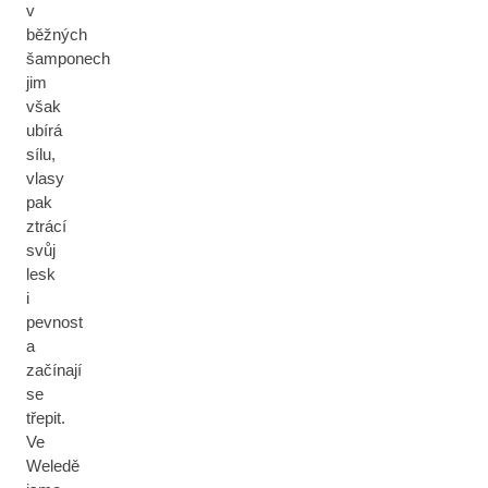
v
běžných
šamponech
jim
však
ubírá
sílu,
vlasy
pak
ztrácí
svůj
lesk
i
pevnost
a
začínají
se
třepit.
Ve
Weledě