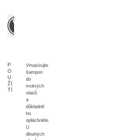
P
Vmasírujte
O
šampon
U
do
ŽI
mokrých
TÍ
vlasů
a
důkladně
ho
opláchněte.
U
dlouhých