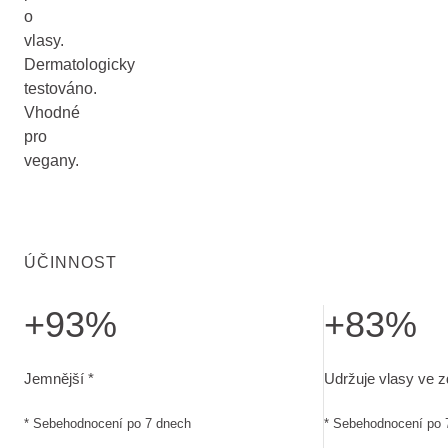
o
vlasy.
Dermatologicky
testováno.
Vhodné
pro
vegany.
ÚČINNOST
+93%
+83%
Jemnější. Sebehodnocení po 7 dnech
Udržuje vlasy ve
Jemnější *
Udržuje vlasy ve 
* Sebehodnocení po 7 dnech
* Sebehodnocení po 