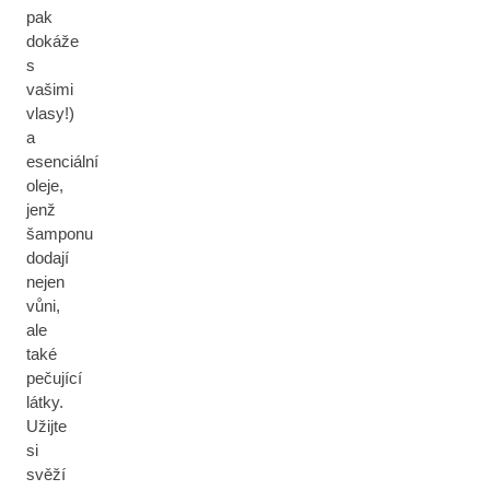
pak
dokáže
s
vašimi
vlasy!)
a
esenciální
oleje,
jenž
šamponu
dodají
nejen
vůni,
ale
také
pečující
látky.
Užijte
si
svěží