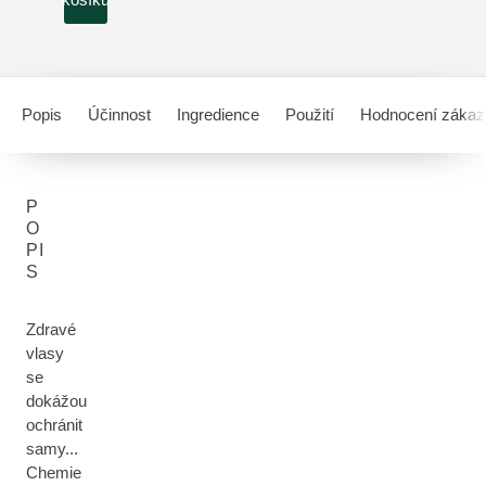
Popis
Účinnost
Ingredience
Použití
Hodnocení zákaz
P
O
PI
S
Zdravé
vlasy
se
dokážou
ochránit
samy...
Chemie