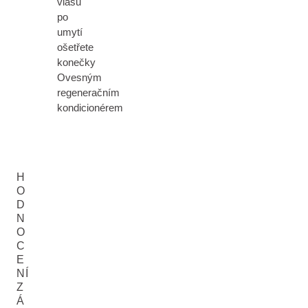
vlasů
po
umytí
ošetřete
konečky
Ovesným
regeneračním
kondicionérem
H
O
D
N
O
C
E
NÍ
Z
Á