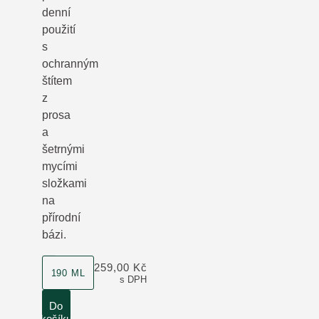
denní
použití
s
ochranným
štítem
z
prosa
a
šetrnými
mycími
složkami
na
přírodní
bázi.
velikost produktu
259,00 Kč
190 ML
s DPH
Do
košíku