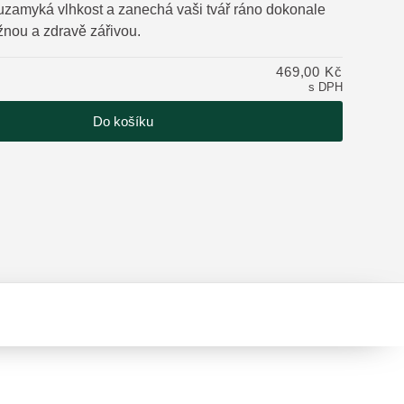
uzamyká vlhkost a zanechá vaši tvář ráno dokonale
žnou a zdravě zářivou.
tu
469,00 Kč
s DPH
Do košíku