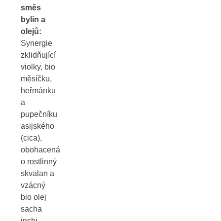
směs
bylin a
olejů:
Synergie
zklidňující
violky, bio
měsíčku,
heřmánku
a
pupečníku
asijského
(cica),
obohacená
o rostlinný
skvalan a
vzácný
bio olej
sacha
inchi.