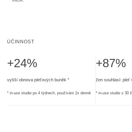
ÚČINNOST
+24%
+87%
vyšší obnova pleťových buněk. in-use studie po 4 týdnech, 
žen souhlasí: ple
vyšší obnova pleťových buněk *
žen souhlasí: pleť
* in-use studie po 4 týdnech, používání 2x denně
* in-use studie s 30