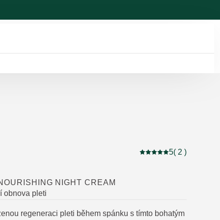
5
( 2 )
Aktuální hodnocení: 5 
 NOURISHING NIGHT CREAM
í obnova pleti
zenou regeneraci pleti během spánku s tímto bohatým