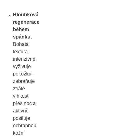
Hloubková
regenerace
během
spánku:
Bohatá
textura
intenzivně
vyživuje
pokožku,
zabraňuje
ztrátě
vlhkosti
přes noc a
aktivně
posiluje
ochrannou
kožní