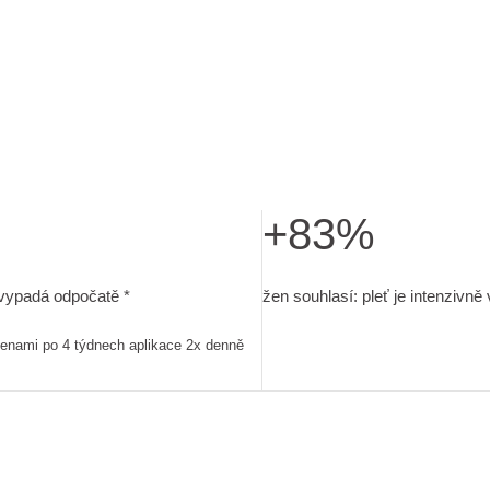
+83%
používání 2x denně
ť vypadá odpočatě . in-use studie s 30 ženami po 4 týdnech ap
žen souhlasí: pleť je intenziv
 vypadá odpočatě *
žen souhlasí: pleť je intenzivně
 ženami po 4 týdnech aplikace 2x denně