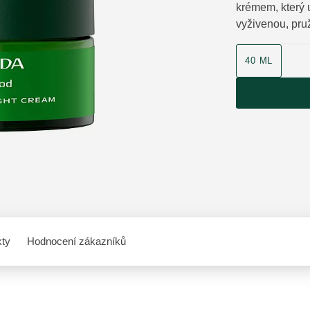
krémem, který 
vyživenou, pru
velikost produk
40 ML
kty
Hodnocení zákazníků