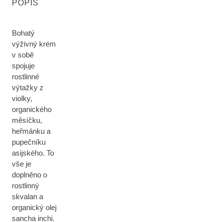
POPIS
Bohatý
výživný krém
v sobě
spojuje
rostlinné
výtažky z
violky,
organického
měsíčku,
heřmánku a
pupečníku
asijského. To
vše je
doplněno o
rostlinný
skvalan a
organický olej
sancha inchi.