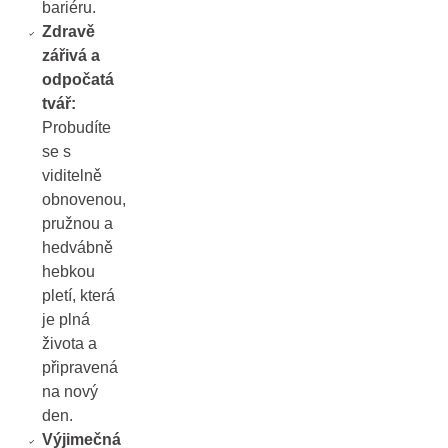
bariéru.
Zdravě
zářivá a
odpočatá
tvář:
Probudíte
se s
viditelně
obnovenou,
pružnou a
hedvábně
hebkou
pletí, která
je plná
života a
připravená
na nový
den.
Výjimečná