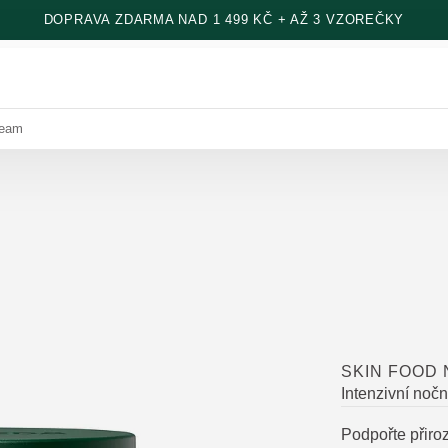
DOPRAVA ZDARMA NAD 1 499 KČ + AŽ 3 VZOREČKY
ream
SKIN FOOD
Intenzivní nočn
Podpořte přiro