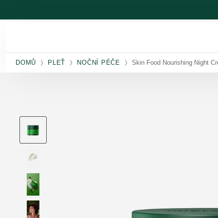
Přeskočit na hlavní obsah
DOMŮ
PLEŤ
NOČNÍ PÉČE
Skin Food Nourishing Night C