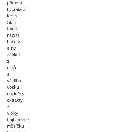
přírodní
hydratační
krém
Skin
Food
nabízí
bohatý
silný
základ
z
olejů
a
včelího
vosku
doplněný
extrakty
z
violky
trojbarevné,
měsíčku