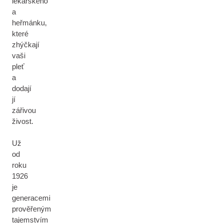
lékařského
a
heřmánku,
které
zhýčkají
vaši
pleť
a
dodají
jí
zářivou
živost.
Už
od
roku
1926
je
generacemi
prověřeným
tajemstvím