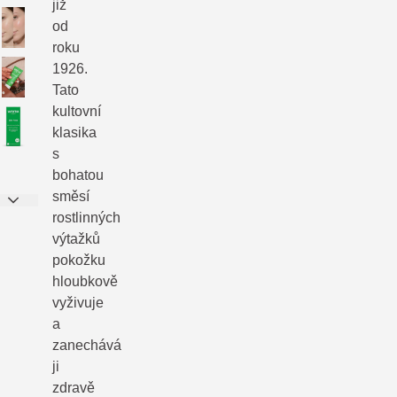
již
od
roku
1926.
Tato
kultovní
klasika
s
bohatou
směsí
rostlinných
výtažků
pokožku
hloubkově
vyživuje
a
zanechává
ji
zdravě