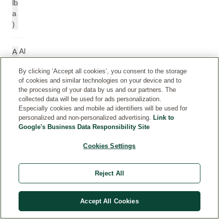
lb
a
)
Al
A
k
lc
By clicking ‘Accept all cookies’, you consent to the storage
o
o
of cookies and similar technologies on your device and to
h
h
the processing of your data by us and our partners. The
ol
ol
collected data will be used for ads personalization.
Especially cookies and mobile ad identifiers will be used for
personalized and non-personalized advertising.
Link to
P
P
Google's Business Data Responsibility Site
ol
ol
y
y
Cookies Settings
gl
gl
y
y
Reject All
c
c
er
e
yl
r
Accept All Cookies
-3
yl
p
-