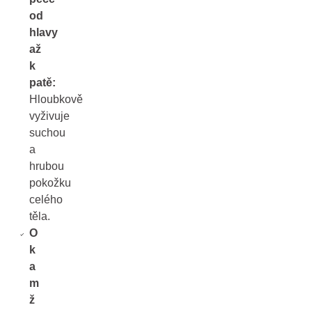
od
hlavy
až
k
patě:
Hloubkově
vyživuje
suchou
a
hrubou
pokožku
celého
těla.
O
k
a
m
ž