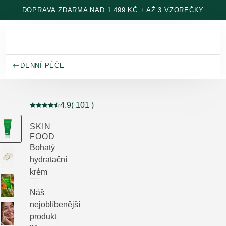
Přeskočit na hlavní obsah
DOPRAVA ZDARMA NAD 1 499 KČ + AŽ 3 VZOREČKY
DENNÍ PÉČE
4.9
( 101 )
Aktuální hodnocení: 4.9 z 5 hvězdiček hodnoceno 101
SKIN
FOOD
Bohatý
hydratační
krém
Náš
nejoblíbenější
produkt