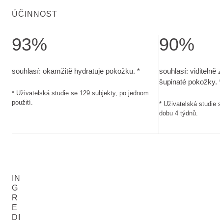
ÚČINNOST
93%
90%
souhlasí: okamžitě hydratuje pokožku.. Uživatelská studie s
souhlasí: viditel
souhlasí: okamžitě hydratuje pokožku. *
souhlasí: viditelně
šupinaté pokožky. 
* Uživatelská studie se 129 subjekty, po jednom
použití.
* Uživatelská studie
dobu 4 týdnů.
IN
G
R
E
DI