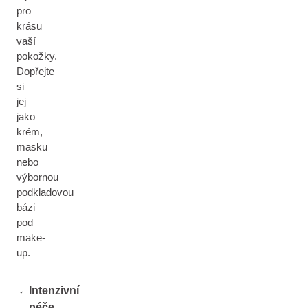
pro
krásu
vaší
pokožky.
Dopřejte
si
jej
jako
krém,
masku
nebo
výbornou
podkladovou
bázi
pod
make-
up.
Intenzivní
péče