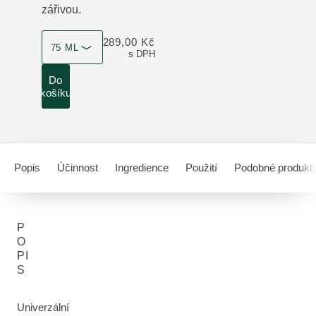
zářivou.
velikost produktu
289,00 Kč
75 ML
s DPH
Do
košíku
Popis
Účinnost
Ingredience
Použití
Podobné produkt
P
O
PI
S
Univerzální