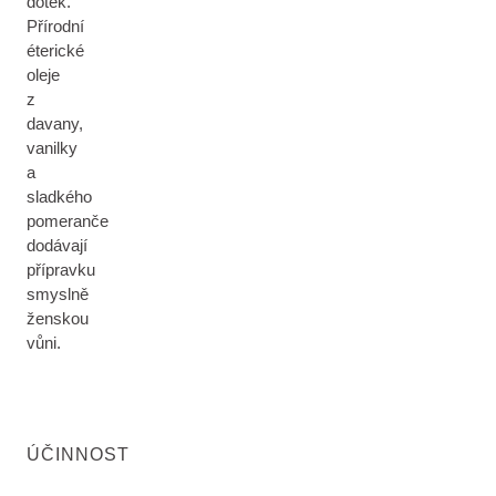
dotek.
Přírodní
éterické
oleje
z
davany,
vanilky
a
sladkého
pomeranče
dodávají
přípravku
smyslně
ženskou
vůni.
ÚČINNOST