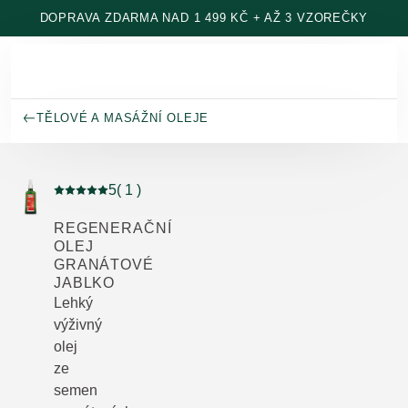
Přeskočit na hlavní obsah
DOPRAVA ZDARMA NAD 1 499 KČ + AŽ 3 VZOREČKY
TĚLOVÉ A MASÁŽNÍ OLEJE
5
( 1 )
Aktuální hodnocení: 5 z 5 hvězdiček hodnoceno 1 záka
REGENERAČNÍ
OLEJ
GRANÁTOVÉ
JABLKO
Lehký
výživný
olej
ze
semen