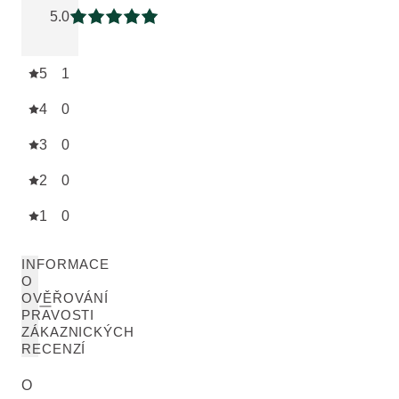
5.0
Aktuální hodnocení: 5 z 5 hvězdiček
5
1
4
0
3
0
2
0
1
0
INFORMACE
O
OVĚŘOVÁNÍ
PRAVOSTI
ZÁKAZNICKÝCH
RECENZÍ
O