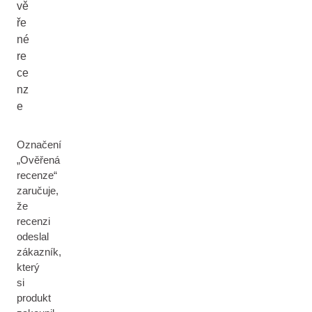
vě
ře
né
re
ce
nz
e
Označení
„Ověřená
recenze“
zaručuje,
že
recenzi
odeslal
zákazník,
který
si
produkt