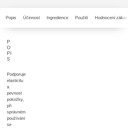
Popis
Účinnost
Ingredience
Použití
Hodnocení zákaz
P
O
PI
S
Podporuje
elasticitu
a
pevnost
pokožky,
při
správném
používání
se