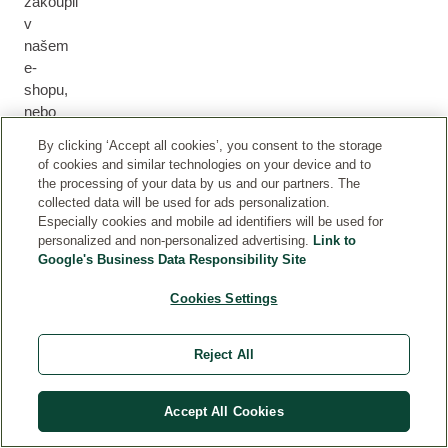
zakoupil
v
našem
e-
shopu,
nebo
můžeme
By clicking ‘Accept all cookies’, you consent to the storage
jinak
of cookies and similar technologies on your device and to
ověřit,
the processing of your data by us and our partners. The
že
collected data will be used for ads personalization.
produkt
Especially cookies and mobile ad identifiers will be used for
personalized and non-personalized advertising.
Link to
obdržel,
Google's Business Data Responsibility Site
například
účastí
Cookies Settings
v
produktovém
testu.
Reject All
Te
Accept All Cookies
st