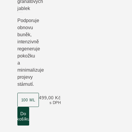
granátových
jablek
Podporuje
obnovu
buněk,
intenzivně
regeneruje
pokožku
a
minimalizuje
projevy
stárnutí.
velikost produktu
499,00 Kč
100 ML
s DPH
Do
košíku