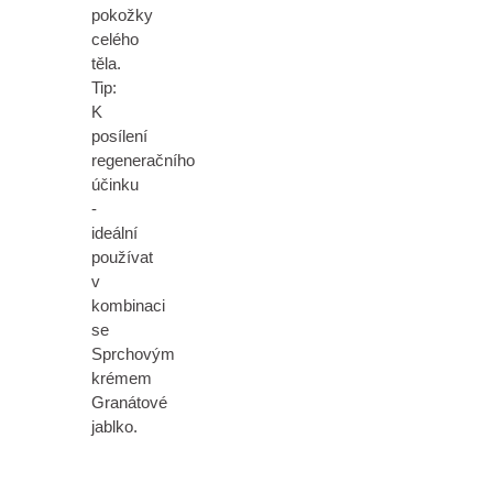
pokožky
celého
těla.
Tip:
K
posílení
regeneračního
účinku
-
ideální
používat
v
kombinaci
se
Sprchovým
krémem
Granátové
jablko.