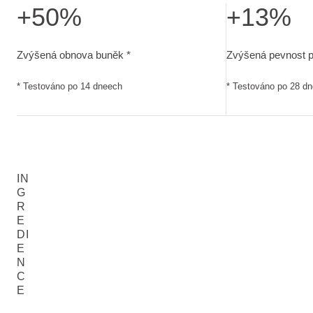
+50%
+13%
Zvýšená obnova buněk. Testováno po 14 dneech
Zvýšená pevnost 
Zvýšená obnova buněk *
Zvýšená pevnost 
* Testováno po 14 dneech
* Testováno po 28 d
IN
G
R
E
DI
E
N
C
E