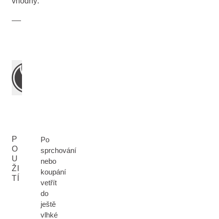
vhodný.
P
Po
O
sprchování
U
nebo
ŽI
koupání
TÍ
vetřít
do
ještě
vlhké