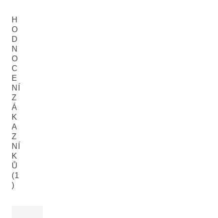
H
O
D
N
O
C
E
NÍ
Z
Á
K
A
Z
NÍ
K
Ů
(1
)
Aktuální hodnocení: 5 z 5 hvězdiček hodnoceno 1 zákazník