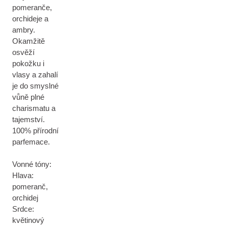
pomeranče,
orchideje a
ambry.
Okamžitě
osvěží
pokožku i
vlasy a zahalí
je do smyslné
vůně plné
charismatu a
tajemství.
100% přírodní
parfemace.
Vonné tóny:
Hlava:
pomeranč,
orchidej
Srdce:
květinový