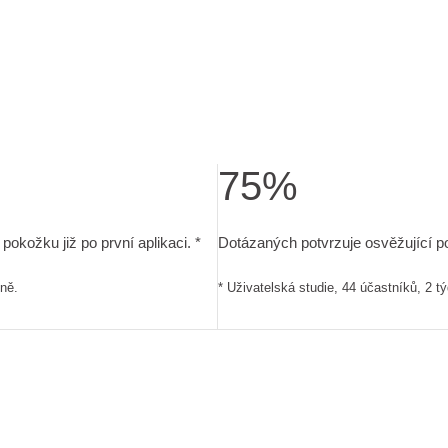
75%
ikace 5x denně.
e pokožku již po první aplikaci. . Uživatelská studie, 44 účastn
Dotázaných potvrzuje osvěžující p
okožku již po první aplikaci. *
Dotázaných potvrzuje osvěžující po
nně.
* Uživatelská studie, 44 účastníků, 2 t