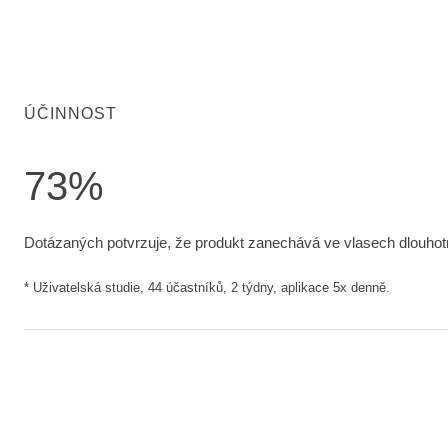
ÚČINNOST
73%
Dotázaných potvrzuje, že produkt zanechává ve vlasech dlouho
Dotázaných potvrzuje, že produkt zanechává ve vlasech dlouhotrv
* Uživatelská studie, 44 účastníků, 2 týdny, aplikace 5x denně.