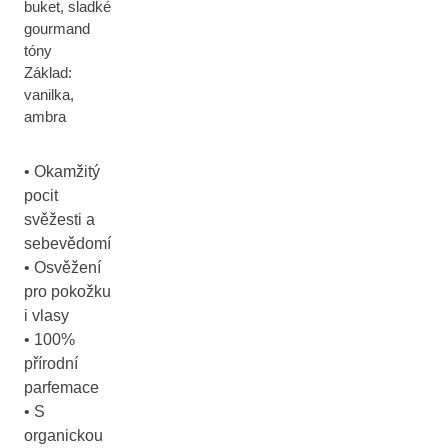
buket, sladké
gourmand
tóny
Základ:
vanilka,
ambra
• Okamžitý
pocit
svěžesti a
sebevědomí
• Osvěžení
pro pokožku
i vlasy
• 100%
přírodní
parfemace
• S
organickou