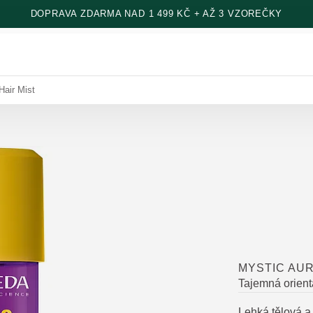
DOPRAVA ZDARMA NAD 1 499 KČ + AŽ 3 VZOREČKY
Hair Mist
MYSTIC AUR
Tajemná orient
Lehká tělová a