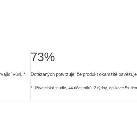
73%
trvající vůni. . Uživatelská studie, 44 účastníků, 2 týdny, apl
Dotázaných potvrzuje, že produkt okamžitě osvěžuj
ající vůni. *
Dotázaných potvrzuje, že produkt okamžitě osvěžuje p
* Uživatelská studie, 44 účastníků, 2 týdny, aplikace 5x de