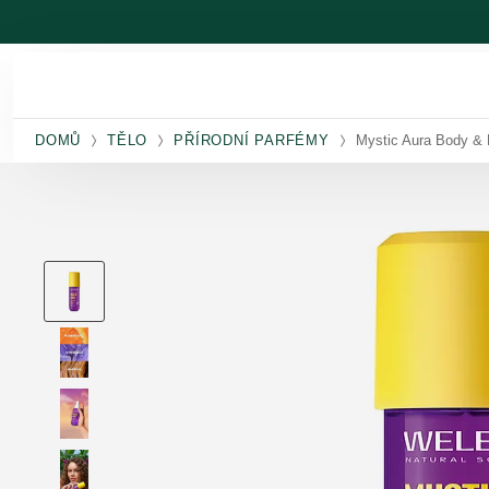
Přeskočit na hlavní obsah
DOMŮ
TĚLO
PŘÍRODNÍ PARFÉMY
Mystic Aura Body & 