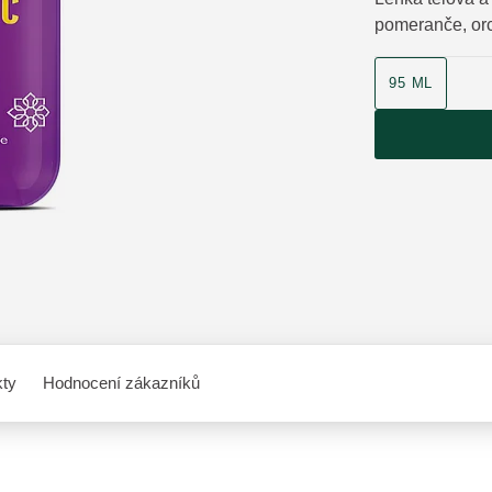
pomeranče, orc
velikost produk
95 ML
kty
Hodnocení zákazníků