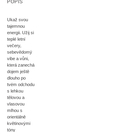
POPIS
Ukaž svou
tajemnou
energii. Užij si
teplé letní
večery,
sebevědomý
vibe a vůni,
která zanechá
dojem ještě
dlouho po
tvém odchodu
s lehkou
tělovou a
vlasovou
mlhou s
orientálně
květinovými
tóny