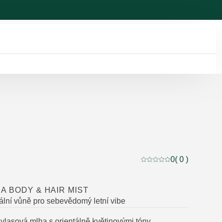
0
( 0 )
Aktuální hodnocení: 0 
A BODY & HAIR MIST
ální vůně pro sebevědomý letní vibe
 vlasová mlha s orientálně květinovými tóny