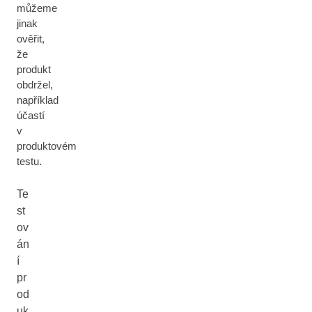
můžeme
jinak
ověřit,
že
produkt
obdržel,
například
účastí
v
produktovém
testu.
Te
st
ov
án
í
pr
od
uk