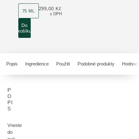
velikost produktu
299,00 Kč
75 ML
s DPH
Do
košíku
Popis
Ingredience
Použití
Podobné produkty
Hodnoce
P
O
PI
S
Vneste
do
své