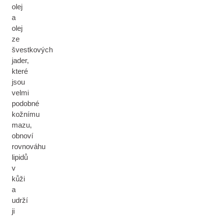
olej
a
olej
ze
švestkových
jader,
které
jsou
velmi
podobné
kožnímu
mazu,
obnoví
rovnováhu
lipidů
v
kůži
a
udrží
ji