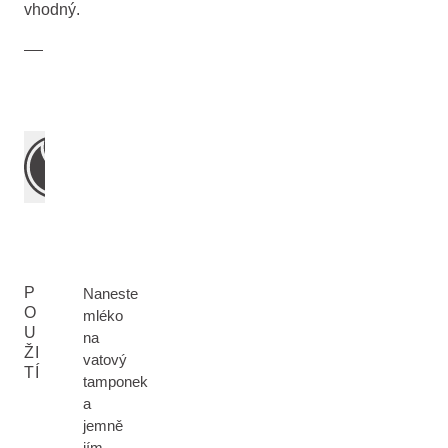
vhodný.
P
Naneste
O
mléko
U
na
ŽI
vatový
TÍ
tamponek
a
jemně
jím