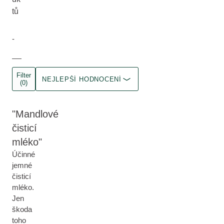
tů
-
Filter
NEJLEPŠÍ HODNOCENÍ
(0)
Mandlové
čisticí
mléko
Účinné
jemné
čisticí
mléko.
Jen
škoda
toho