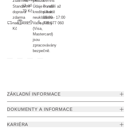
zdarma
platba
servis
již od
Standartní
Údaje o vaší
Pondělí až
79 Kč
doprava
kreditní kartě
pátek
zdarma
neukládáme.
09:00 - 17:00
nad 1499
Vaše platby
775 577 060
Kč
(Visa,
Mastercard)
jsou
zpracovávány
bezpečně.
ZÁKLADNÍ INFORMACE
DOKUMENTY A INFORMACE
KARIÉRA