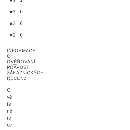
4
1
3
0
2
0
1
0
INFORMACE
O
OVĚŘOVÁNÍ
PRAVOSTI
ZÁKAZNICKÝCH
RECENZÍ
O
vě
ře
né
re
ce