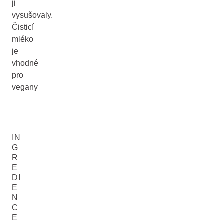
ji
vysušovaly.
Čisticí
mléko
je
vhodné
pro
vegany
IN
G
R
E
DI
E
N
C
E