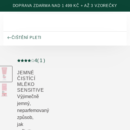
Přeskočit na hlavní obsah
DOPRAVA ZDARMA NAD 1 499 KČ + AŽ 3 VZOREČKY
ČIŠTĚNÍ PLETI
4
( 1 )
Aktuální hodnocení: 4 z 5 hvězdiček hodnoceno 1 záka
JEMNÉ
ČISTÍCÍ
MLÉKO
SENSITIVE
Výjimečně
jemný,
neparfemovaný
způsob,
jak