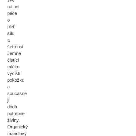
rutinní
péče
o
pleť
sílu
a
šetrnost.
Jemné
čistící
mléko
vyčistí
pokožku
a
současně
jí
dodá
potřebné
živiny.
Organický
mandlový