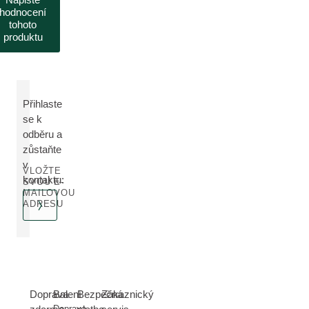
hodnocení
tohoto
produktu
Přihlaste
se k
odběru a
zůstaňte
v
VLOŽTE
kontaktu:
SVOU E-
MAILOVOU
ADRESU
Doprava
Balení
Bezpečná
Zákaznický
Doprava