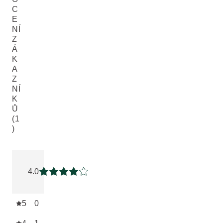
C
E
NÍ
Z
Á
K
A
Z
NÍ
K
Ů
(1
)
Aktuální hodnocení: 4 z 5 hvězdiček hodnoceno 1 zákazník
4.0
Aktuální hodnocení: 4 z 5 hvězdiček
5
0