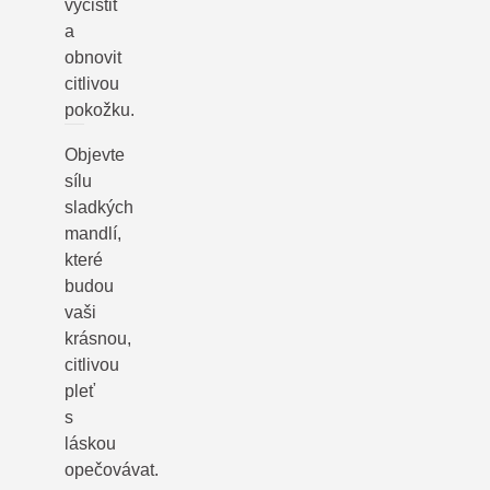
vyčistit
a
obnovit
citlivou
pokožku.
Objevte
sílu
sladkých
mandlí,
které
budou
vaši
krásnou,
citlivou
pleť
s
láskou
opečovávat.