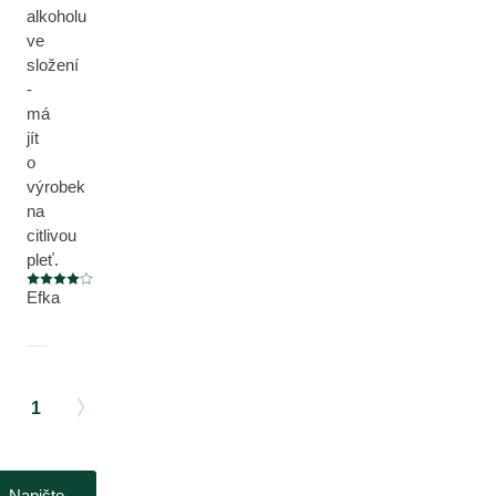
alkoholu
ve
složení
-
má
jít
o
výrobek
na
citlivou
pleť.
Aktuální hodnocení: 4 z 5 hvězdiček
Efka
1
Napište