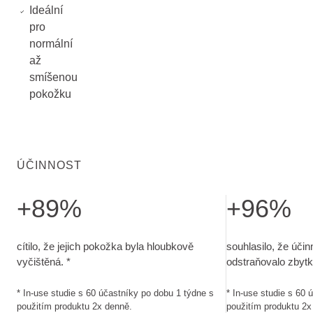
Ideální
pro
normální
až
smíšenou
pokožku
ÚČINNOST
+89%
+96%
cítilo, že jejich pokožka byla hloubkově vyčištěná.. In-use 
souhlasilo, že úč
cítilo, že jejich pokožka byla hloubkově
souhlasilo, že úči
vyčištěná. *
odstraňovalo zbytk
* In-use studie s 60 účastníky po dobu 1 týdne s
* In-use studie s 60 
použitím produktu 2x denně.
použitím produktu 2x