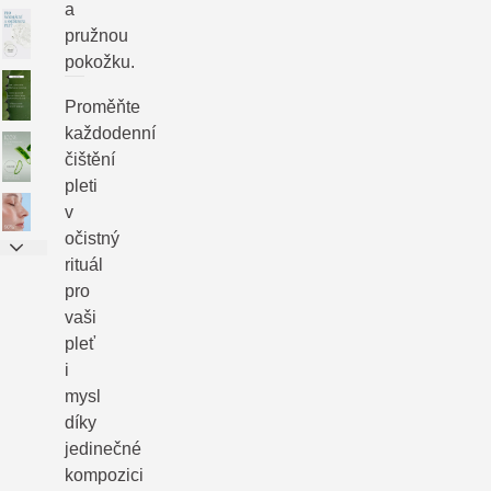
a
pružnou
pokožku.
Proměňte
každodenní
čištění
pleti
v
očistný
rituál
pro
vaši
pleť
i
mysl
díky
jedinečné
kompozici