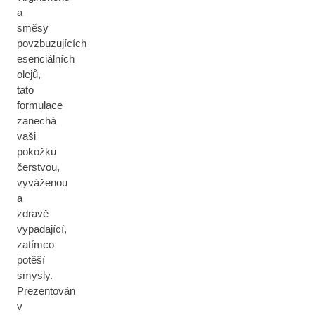
a
směsy
povzbuzujících
esenciálních
olejů,
tato
formulace
zanechá
vaši
pokožku
čerstvou,
vyváženou
a
zdravě
vypadající,
zatímco
potěší
smysly.
Prezentován
v