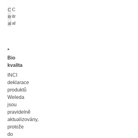
C
C
itr
itr
al
al
*
Bio
kvalita
INCI
deklarace
produktů
Weleda
jsou
pravidelně
aktualizovány,
protože
do