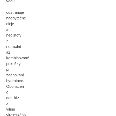
vodu
–
odstraňuje
nadbytečné
oleje
a
nečistoty
z
normální
až
kombinované
pokožky
při
zachování
hydratace.
Obohacen
o
destiláz
z
vilínu
virginského