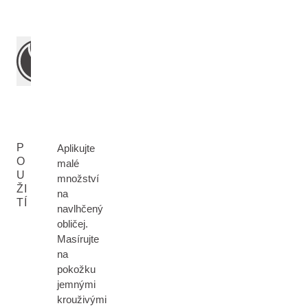
P
Aplikujte
O
malé
U
množství
ŽI
na
TÍ
navlhčený
obličej.
Masírujte
na
pokožku
jemnými
krouživými