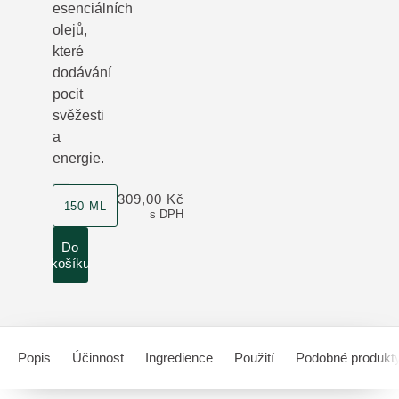
esenciálních
olejů,
které
dodávání
pocit
svěžesti
a
energie.
velikost produktu
309,00 Kč
150 ML
s DPH
Do
košíku
Popis
Účinnost
Ingredience
Použití
Podobné produkt