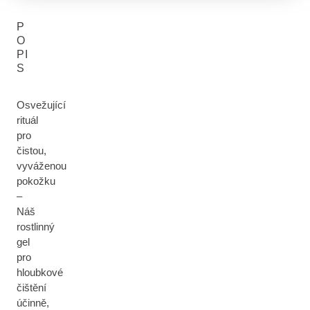
P
O
PI
S
Osvežující
rituál
pro
čistou,
vyváženou
pokožku
–
Náš
rostlinný
gel
pro
hloubkové
čištění
účinně,