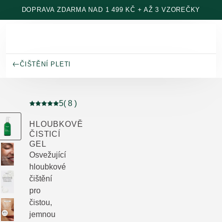
Přeskočit na hlavní obsah
DOPRAVA ZDARMA NAD 1 499 KČ + AŽ 3 VZOREČKY
ČIŠTĚNÍ PLETI
5
( 8 )
Aktuální hodnocení: 5 z 5 hvězdiček hodnoceno 8 záka
HLOUBKOVĚ
ČISTICÍ
GEL
Osvežující
hloubkové
čištění
pro
čistou,
jemnou