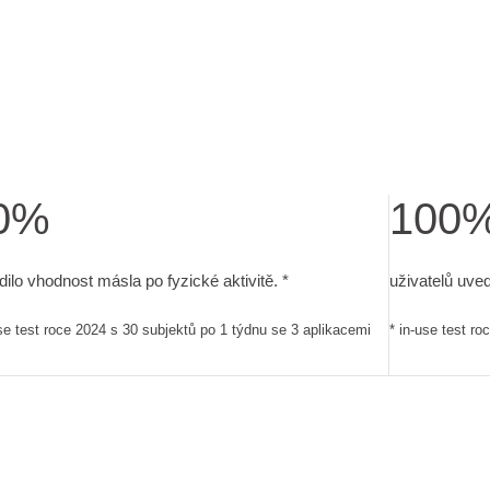
0%
100
est roce 2024 s 30 subjektů po 1 týdnu se 3 aplikacemi
dilo vhodnost másla po fyzické aktivitě.. in-use test roce 2024 
uživatelů uve
dilo vhodnost másla po fyzické aktivitě. *
uživatelů uved
use test roce 2024 s 30 subjektů po 1 týdnu se 3 aplikacemi
* in-use test r