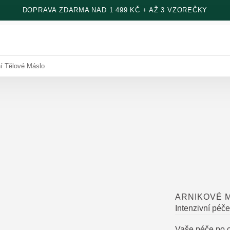
DOPRAVA ZDARMA NAD 1 499 KČ + AŽ 3 VZOREČKY
í Tělové Máslo
ARNIKOVÉ 
Intenzivní péč
Vaše péče po c