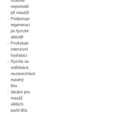
svalové
nepohodlí
při masáži
Podporuje
regeneraci
po fyzické
aktivitě
Poskytuje
intenzivní
hydrataci
Rychle se
vstřebává,
nezanechává
mastný
film
Ideální pro
masáž
větších
partií těla