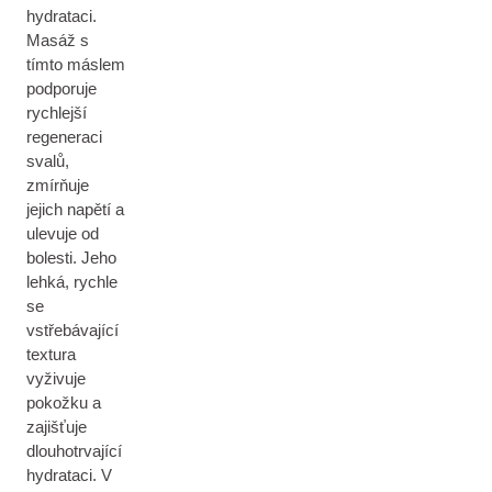
hydrataci.
Masáž s
tímto máslem
podporuje
rychlejší
regeneraci
svalů,
zmírňuje
jejich napětí a
ulevuje od
bolesti. Jeho
lehká, rychle
se
vstřebávající
textura
vyživuje
pokožku a
zajišťuje
dlouhotrvající
hydrataci. V