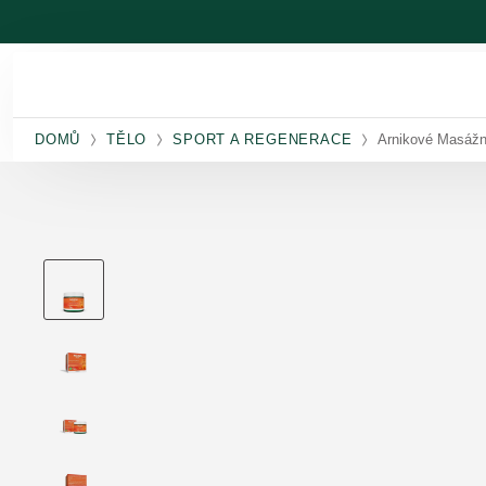
Přeskočit na hlavní obsah
DOMŮ
TĚLO
SPORT A REGENERACE
Arnikové Masážn