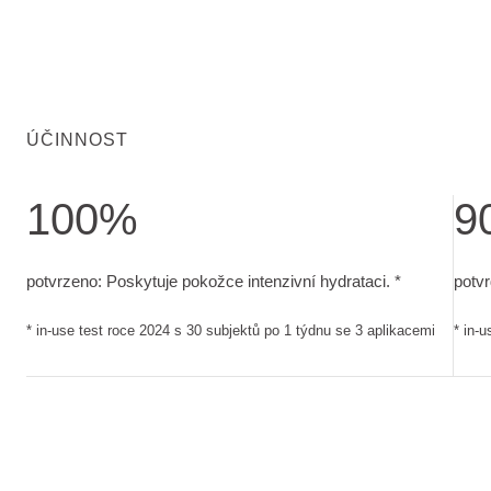
ÚČINNOST
100%
9
potvrzeno: Poskytuje pokožce intenzivní hydrataci.. in-use t
potvr
potvrzeno: Poskytuje pokožce intenzivní hydrataci. *
potvr
* in-use test roce 2024 s 30 subjektů po 1 týdnu se 3 aplikacemi
* in-