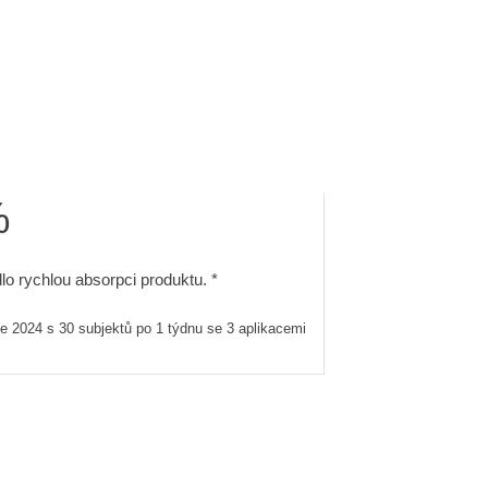
%
s 30 subjektů po 1 týdnu se 3 aplikacemi
dlo rychlou absorpci produktu.. in-use test roce 2024 s 30 subj
lo rychlou absorpci produktu. *
oce 2024 s 30 subjektů po 1 týdnu se 3 aplikacemi