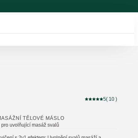
5
( 10 )
Aktuální hodnocení: 5 z
MASÁŽNÍ TĚLOVÉ MÁSLO
e pro uvolňující masáž svalů
vičení s 2v1 efektem: Uvolnění svalů masáží a