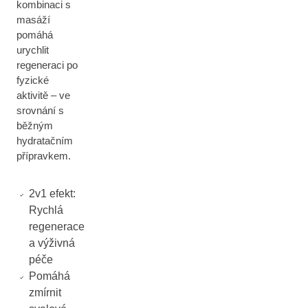
kombinaci s
masáží
pomáhá
urychlit
regeneraci po
fyzické
aktivitě – ve
srovnání s
běžným
hydratačním
přípravkem.
2v1 efekt:
Rychlá
regenerace
a výživná
péče
Pomáhá
zmírnit