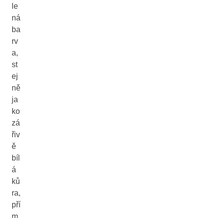
le
ná
ba
rv
a,
st
ej
ně
ja
ko
zá
řiv
ě
bíl
á
ků
ra,
pří
m