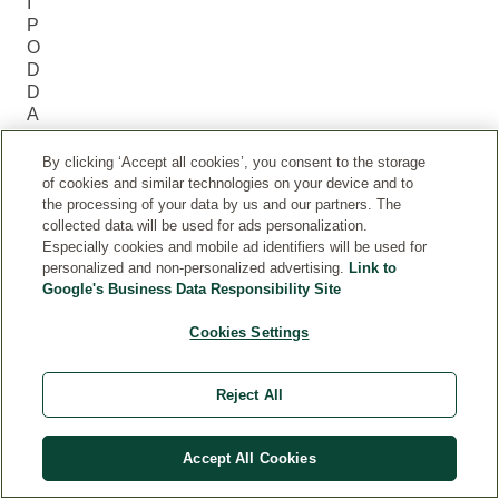
I
P
O
D
D
A
J
N
By clicking ‘Accept all cookies’, you consent to the storage
Ý
of cookies and similar technologies on your device and to
M
the processing of your data by us and our partners. The
I
collected data will be used for ads personalization.
V
Especially cookies and mobile ad identifiers will be used for
personalized and non-personalized advertising.
Link to
Ě
Google's Business Data Responsibility Site
T
V
Cookies Settings
E
M
I,
Reject All
ŠI
R
O
Accept All Cookies
K
Ý