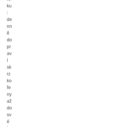
ku
:
de
nn
ě
do
pr
av
í
sk
rz
ko
ře
ny
až
do
sv
é