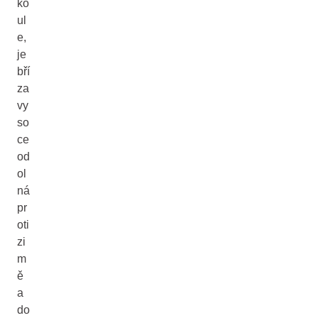
ko
ul
e,
je
bří
za
vy
so
ce
od
ol
ná
pr
oti
zi
m
ě
a
do