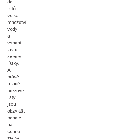
do
listů
velké
množství
vody
a
vyhání
jasně
zelené
lístky.
A
právě
mladé
březové
listy
jsou
obzvlášť
bohaté
na
cenné
živiny.