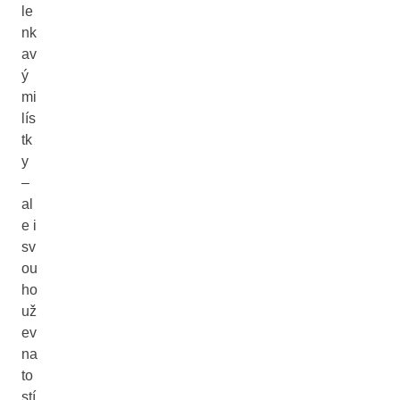
le
nk
av
ý
mi
lís
tk
y
–
al
e i
sv
ou
ho
už
ev
na
to
stí