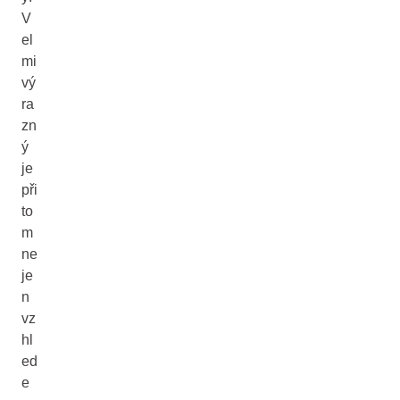
V
el
mi
vý
ra
zn
ý
je
při
to
m
ne
je
n
vz
hl
ed
e