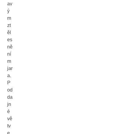
av
ý
m
zt
ěl
es
ně
ní
m
jar
a.
P
od
da
jn
é
vě
tv
e