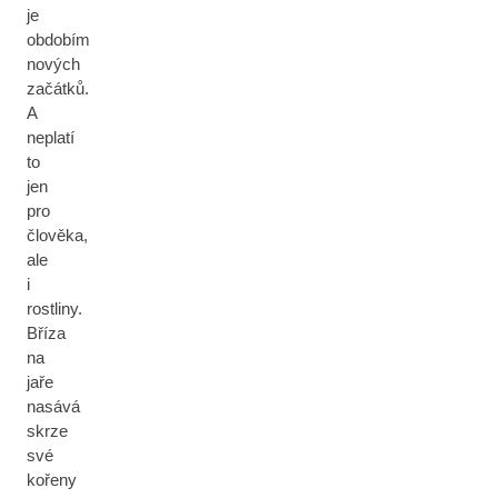
je
obdobím
nových
začátků.
A
neplatí
to
jen
pro
člověka,
ale
i
rostliny.
Bříza
na
jaře
nasává
skrze
své
kořeny