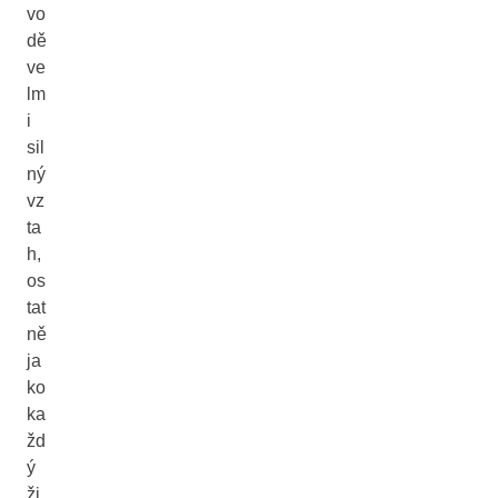
vo
dě
ve
lm
i
sil
ný
vz
ta
h,
os
tat
ně
ja
ko
ka
žd
ý
ži