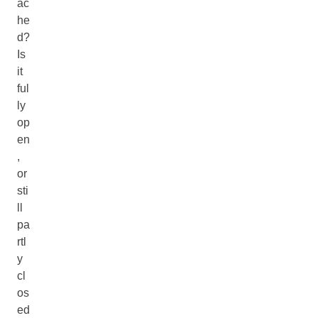
ac
he
d?
Is
it
ful
ly
op
en
,
or
sti
ll
pa
rtl
y
cl
os
ed