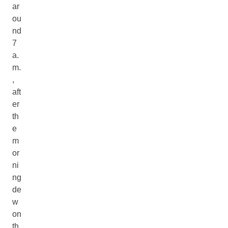
ar
ou
nd
7
a.
m.
,
aft
er
th
e
m
or
ni
ng
de
w
on
th