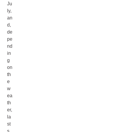
Ju
ly,
an
d,
de
pe
nd
in
g
on
th
e
w
ea
th
er,
la
st
s