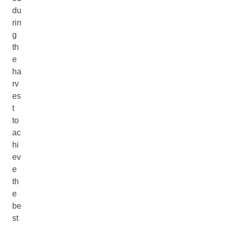
du
rin
g
th
e
ha
rv
es
t
to
ac
hi
ev
e
th
e
be
st