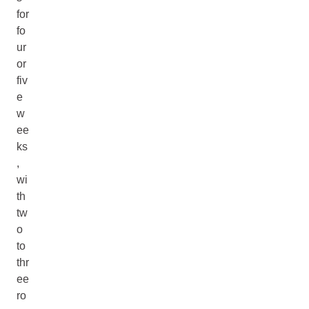
for
fo
ur
or
fiv
e
w
ee
ks
,
wi
th
tw
o
to
thr
ee
ro