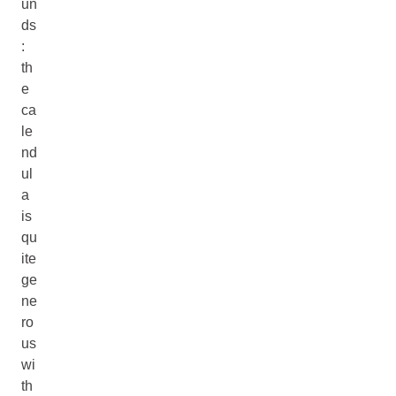
un
ds
:
th
e
ca
le
nd
ul
a
is
qu
ite
ge
ne
ro
us
wi
th