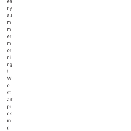
ea
rly
su
m
m
er
m
or
ni
ng
!
W
e
st
art
pi
ck
in
g