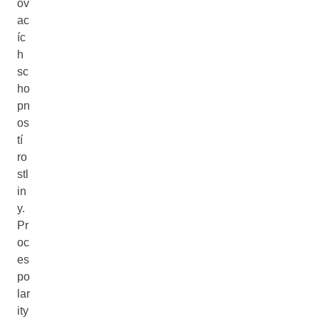
ov
ac
íc
h
sc
ho
pn
os
tí
ro
stl
in
y.
Pr
oc
es
po
lar
ity