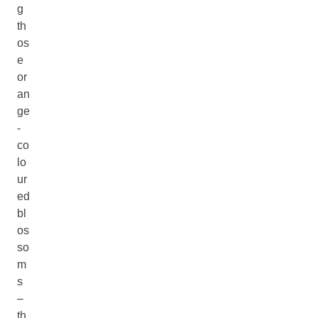
g
th
os
e
or
an
ge
-
co
lo
ur
ed
bl
os
so
m
s
–
th