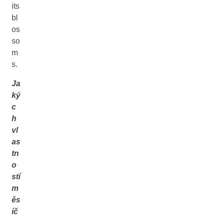
its
bl
os
so
m
s.
Ja
ký
c
h
vl
as
tn
o
stí
m
ěs
íč