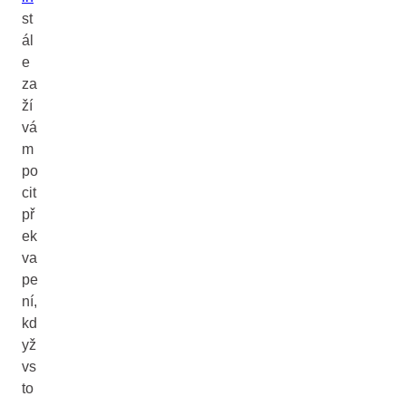
st
ál
e
za
ží
vá
m
po
cit
př
ek
va
pe
ní,
kd
yž
vs
to