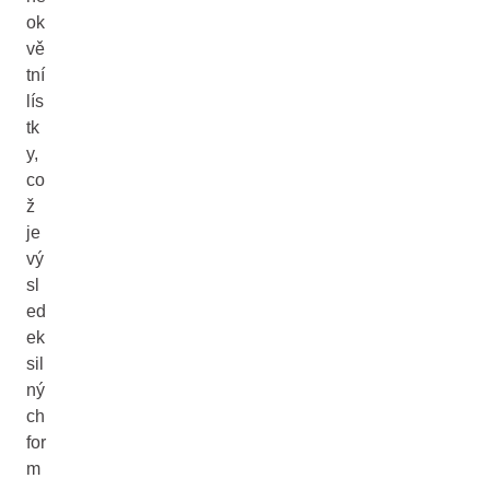
ok
vě
tní
lís
tk
y,
co
ž
je
vý
sl
ed
ek
sil
ný
ch
for
m