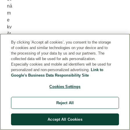
ná
m
e
kv
ět
y
By clicking ‘Accept all cookies’, you consent to the storage
s
of cookies and similar technologies on your device and to
the processing of your data by us and our partners. The
lis
collected data will be used for ads personalization.
ty,
Especially cookies and mobile ad identifiers will be used for
jej
personalized and non-personalized advertising.
Link to
ic
Google's Business Data Responsibility Site
hž
Cookies Settings
ov
ál
Reject All
ný
tv
ar
Accept All Cookies
ne