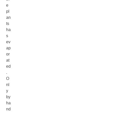
e
pl
an
ts
ha
s
ev
ap
or
at
ed
.
O
nl
y
by
ha
nd