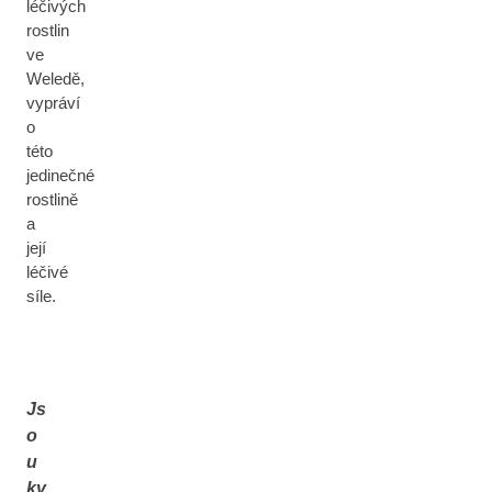
léčivých
rostlin
ve
Weledě,
vypráví
o
této
jedinečné
rostlině
a
její
léčivé
síle.
Js
o
u
kv