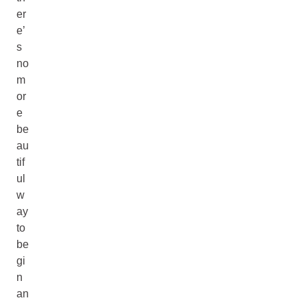
er
e’
s
no
m
or
e
be
au
tif
ul
w
ay
to
be
gi
n
an