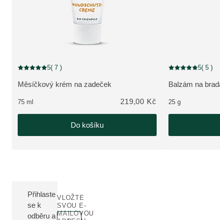
5
( 7 )
5
( 5 )
Aktuální hodnocení: 5 z 5 hvězdiček hodnoceno 7 zákazníky
Aktuální hodnocen
Měsíčkový krém na zadeček
Balzám na brad
ZOBRAZIT PRODUKT:
ZOBRAZIT PRO
219,00 Kč
75 ml
25 g
Do košíku
Přihlaste
VLOŽTE
se k
SVOU E-
MAILOVOU
odběru a