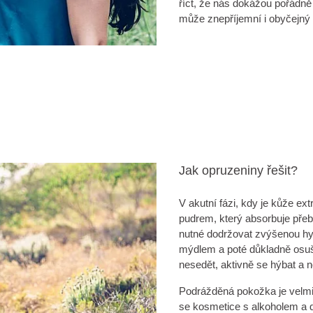
říct, že nás dokážou pořádně 
může znepříjemní i obyčejný 
Jak opruzeniny řešit?
V akutní fázi, kdy je kůže e
pudrem, který absorbuje přeby
nutné dodržovat zvýšenou hy
mýdlem a poté důkladně osušit
nesedět, aktivně se hýbat a n
Podrážděná pokožka je velmi c
se kosmetice s alkoholem a 