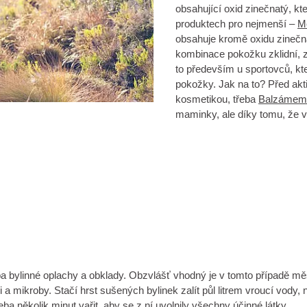
obsahující oxid zinečnatý, k
produktech pro nejmenší –
M
obsahuje kromě oxidu zinečna
kombinace pokožku zklidní, z
to především u sportovců, kte
pokožky. Jak na to? Před akti
kosmetikou, třeba
Balzámem 
maminky, ale díky tomu, že v
třeba bylinné oplachy a obklady. Obzvlášť vhodný je v tomto případě 
ěmi a mikroby. Stačí hrst sušených bylinek zalít půl litrem vroucí v
 několik minut vařit, aby se z ní uvolnily všechny účinné látky.