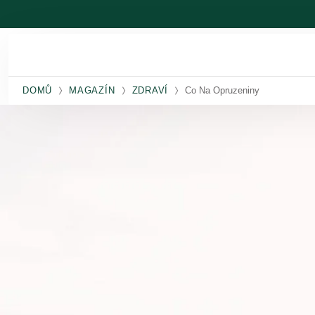
Přeskočit na hlavní obsah
DOMŮ
MAGAZÍN
ZDRAVÍ
Co Na Opruzeniny