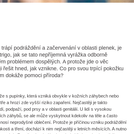
trápí podráždění a začervenání v oblasti plenek, je
trigo, jak se tato nepříjemná vyrážka odborně
tým problémem dospělých. A protože jde o věc
ji řešit hned, jak vznikne. Co pro svou trpící pokožku
ám dokáže pomoci příroda?
kůže s pupínky, která vzniká obvykle v kožních záhybech nebo
e a hrozí zde vyšší riziko zapaření. Nejčastěji je takto
í, podpaží, pod prsy a v oblasti genitálií. U lidí s vysokou
ích záhybů, se ale může vyskytnout kdekoliv na těle a často
eří nosí neprodyšné oblečení. Protože je příčinou vzniku podráždění
kosti a tření, dochází k nim nejčastěji v letních měsících. A nutno