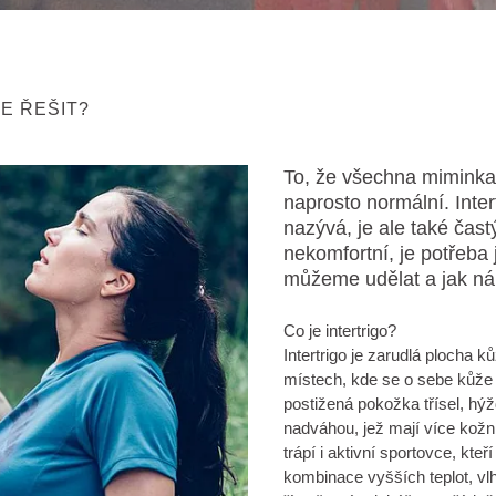
E ŘEŠIT?
To, že všechna miminka 
naprosto normální. Inter
nazývá, je ale také čas
nekomfortní, je potřeba 
můžeme udělat a jak n
Co je intertrigo?
Intertrigo je zarudlá plocha 
místech, kde se o sebe kůže tř
postižená pokožka třísel, hýžd
nadváhou, jež mají více kožn
trápí i aktivní sportovce, kt
kombinace vyšších teplot, vlh