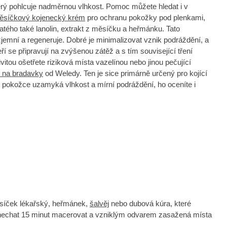
terý pohlcuje nadměrnou vlhkost. Pomoc můžete hledat i v
ěsíčkový kojenecký krém
pro ochranu pokožky pod plenkami,
tého také lanolin, extrakt z měsíčku a heřmánku. Tato
jemní a regeneruje. Dobré je minimalizovat vznik podráždění, a
ří se připravují na zvýšenou zátěž a s tím související tření
vitou ošetřete riziková místa vazelínou nebo jinou pečující
na bradavky
od Weledy. Ten je sice primárně určený pro kojící
 pokožce uzamyká vlhkost a mírní podráždění, ho oceníte i
měsíček lékařský, heřmánek,
šalvěj
nebo dubová kúra, které
ody, nechat 15 minut macerovat a vzniklým odvarem zasažená místa