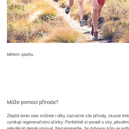
během sportu.
Může pomoci příroda?
Zlepšit tento stav můžete i díky zázračné síle přírody, zkuste 
vynikají regeneračními účinky. Perfektně si poradí s viry, plísn
několikrát denně omývat. Nezapomeňte, že dubovou kůru je potřeba