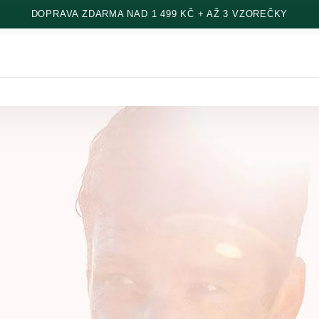
DOPRAVA ZDARMA NAD 1 499 KČ + AŽ 3 VZOREČKY