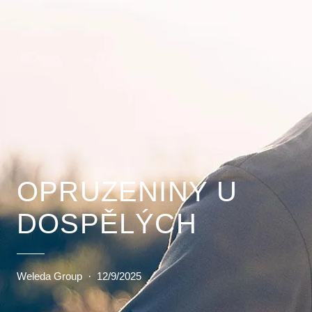
OPRUZENINY U
DOSPĚLÝCH
Weleda Group
·
12/9/2025