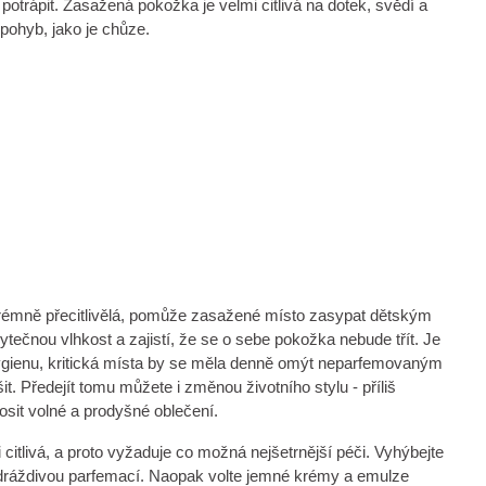
potrápit. Zasažená pokožka je velmi citlivá na dotek, svědí a
pohyb, jako je chůze.
xtrémně přecitlivělá, pomůže zasažené místo zasypat dětským
tečnou vlhkost a zajistí, že se o sebe pokožka nebude třít. Je
gienu, kritická místa by se měla denně omýt neparfemovaným
. Předejít tomu můžete i změnou životního stylu - příliš
osit volné a prodyšné oblečení.
itlivá, a proto vyžaduje co možná nejšetrnější péči. Vyhýbejte
dráždivou parfemací. Naopak volte jemné krémy a emulze