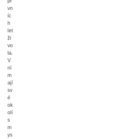
pr
vn
íc
h
let
ži
vo
ta.
V
ní
m
ají
sv
é
ok
olí
s
m
ys