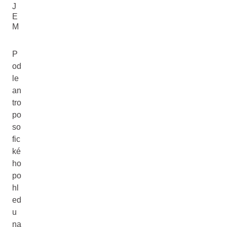
J
E
M
P
od
le
an
tro
po
so
fic
ké
ho
po
hl
ed
u
na