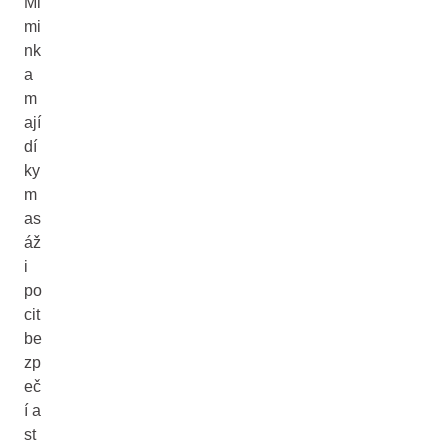
Mi
mi
nk
a
m
ají
dí
ky
m
as
áž
i
po
cit
be
zp
eč
í a
st