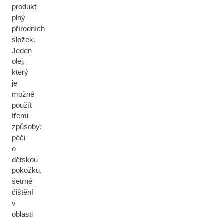
produkt
plný
přírodních
složek.
Jeden
olej,
který
je
možné
použít
třemi
způsoby:
péči
o
dětskou
pokožku,
šetrné
čištění
v
oblasti