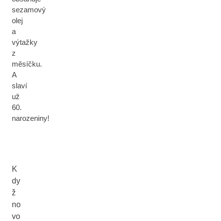
sezamový
olej
a
výtažky
z
měsíčku.
A
slaví
už
60.
narozeniny!
K
dy
ž
no
vo