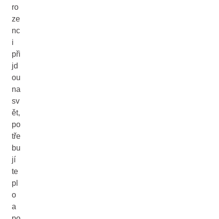
ro
ze
nc
i
při
jd
ou
na
sv
ět,
po
tře
bu
jí
te
pl
o
a
po