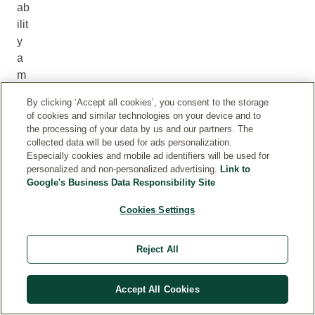
ab
ilit
y
a
m
oh
By clicking ‘Accept all cookies’, you consent to the storage
ou
of cookies and similar technologies on your device and to
se
the processing of your data by us and our partners. The
ta
collected data will be used for ads personalization.
Especially cookies and mobile ad identifiers will be used for
k
personalized and non-personalized advertising.
Link to
do
Google's Business Data Responsibility Site
sl
ov
Cookies Settings
a
cít
Reject All
it
do
Accept All Cookies
bř
e