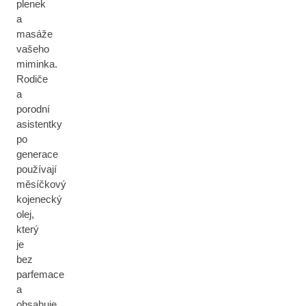
plenek
a
masáže
vašeho
miminka.
Rodiče
a
porodní
asistentky
po
generace
používají
měsíčkový
kojenecký
olej,
který
je
bez
parfemace
a
obsahuje