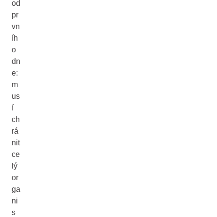
od
pr
vn
íh
o
dn
e:
m
us
í
ch
rá
nit
ce
lý
or
ga
ni
s