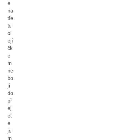
e
na
tře
te
ol
ejí
čk
e
m
ne
bo
jí
do
př
ej
et
e
je
m