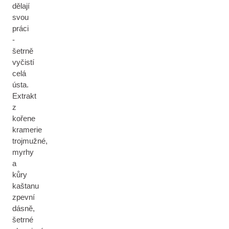
dělají
svou
práci
-
šetrně
vyčistí
celá
ústa.
Extrakt
z
kořene
kramerie
trojmužné,
myrhy
a
kůry
kaštanu
zpevní
dásně,
šetrné