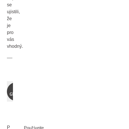
se
ujistili,
že
je
pro
vás
vhodný.
P
Používejte