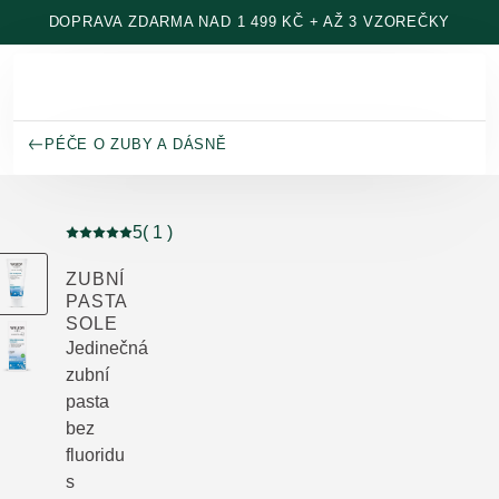
Přeskočit na hlavní obsah
DOPRAVA ZDARMA NAD 1 499 KČ + AŽ 3 VZOREČKY
PÉČE O ZUBY A DÁSNĚ
5
( 1 )
Aktuální hodnocení: 5 z 5 hvězdiček hodnoceno 1 záka
ZUBNÍ
PASTA
SOLE
Jedinečná
zubní
pasta
bez
fluoridu
s