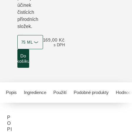
účinek
čistících
přírodních
složek.
velikost produktu
169,00 Kč
75 ML
s DPH
Do
košíku
Popis
Ingredience
Použití
Podobné produkty
Hodnoce
P
O
PI