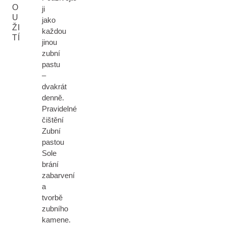
O
ji
U
jako
ŽI
každou
TÍ
jinou
zubní
pastu
–
dvakrát
denně.
Pravidelné
čištění
Zubní
pastou
Sole
brání
zabarvení
a
tvorbě
zubního
kamene.