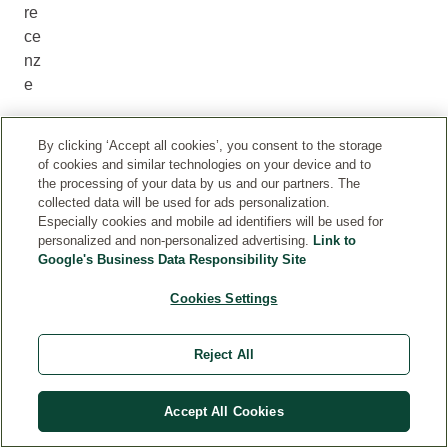
re
ce
nz
e
Označení
By clicking ‘Accept all cookies’, you consent to the storage
„Ověřená
of cookies and similar technologies on your device and to
recenze“
the processing of your data by us and our partners. The
collected data will be used for ads personalization.
zaručuje,
Especially cookies and mobile ad identifiers will be used for
že
personalized and non-personalized advertising.
Link to
recenzi
Google's Business Data Responsibility Site
odeslal
zákazník,
Cookies Settings
který
si
Reject All
produkt
zakoupil
v
Accept All Cookies
našem
e-