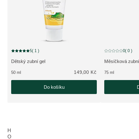
5
( 1 )
0
( 0 )
Aktuální hodnocení: 5 z 5 hvězdiček hodnoceno 1 zákazníky
Aktuální hodnocení
Dětský zubní gel
Měsíčková zubní
ZOBRAZIT PRODUKT:
ZOBRAZIT PRO
149,00 Kč
50 ml
75 ml
Do košíku
D
H
O