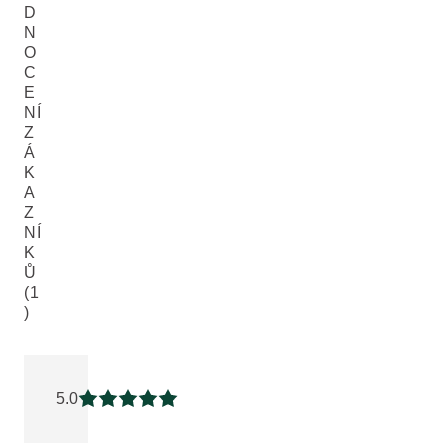
D
N
O
C
E
NÍ
Z
Á
K
A
Z
NÍ
K
Ů
(1
)
Aktuální hodnocení: 5 z 5 hvězdiček hodnoceno 1 zákazník
5.0
Aktuální hodnocení: 5 z 5 hvězdiček