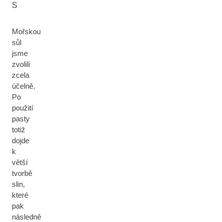
S
Mořskou
sůl
jsme
zvolili
zcela
účelně.
Po
použití
pasty
totiž
dojde
k
větší
tvorbě
slin,
které
pak
následně