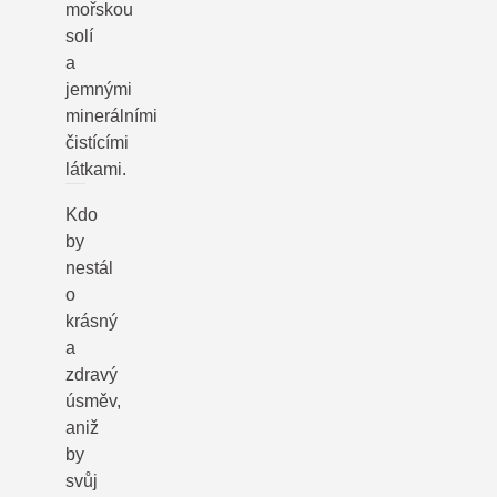
mořskou
solí
a
jemnými
minerálními
čistícími
látkami.
Kdo
by
nestál
o
krásný
a
zdravý
úsměv,
aniž
by
svůj