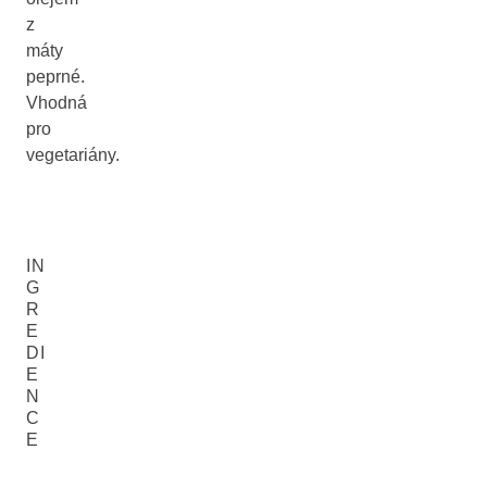
z
máty
peprné.
Vhodná
pro
vegetariány.
IN
G
R
E
DI
E
N
C
E