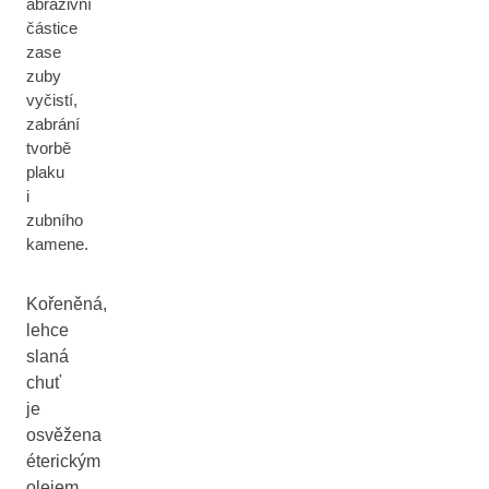
abrazivní
částice
zase
zuby
vyčistí,
zabrání
tvorbě
plaku
i
zubního
kamene.
Kořeněná,
lehce
slaná
chuť
je
osvěžena
éterickým
olejem