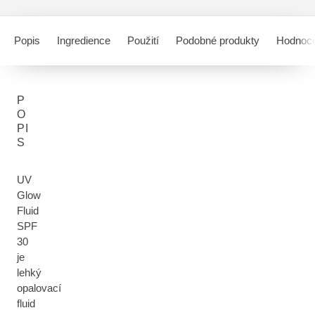
Popis
Ingredience
Použití
Podobné produkty
Hodnoce
P
O
PI
S
UV
Glow
Fluid
SPF
30
je
lehký
opalovací
fluid