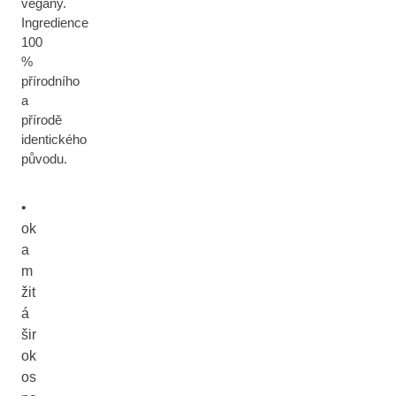
vegany.
Ingredience
100
%
přírodního
a
přírodě
identického
původu.
•
ok
a
m
žit
á
šir
ok
os