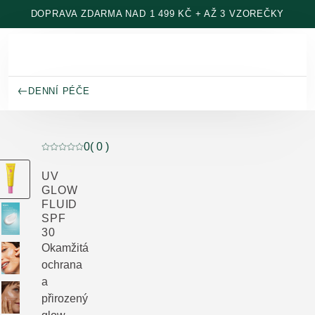
Přeskočit na hlavní obsah
DOPRAVA ZDARMA NAD 1 499 KČ + AŽ 3 VZOREČKY
DENNÍ PÉČE
0
( 0 )
Aktuální hodnocení: 0 z 5 hvězdiček hodnoceno 0 záka
UV
GLOW
FLUID
SPF
30
Okamžitá
ochrana
a
přirozený