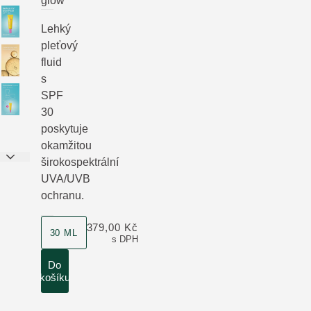
glow
Lehký
pleťový
fluid
s
SPF
30
poskytuje
okamžitou
širokospektrální
UVA/UVB
ochranu.
velikost produktu
379,00 Kč
30 ML
s DPH
Do
košíku