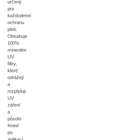
určený
pro
každodenní
ochranu
pleti.
Obsahuje
100%
minerální
UV
filtry,
které
odrážejí
a
rozptylují
UV
záření
a
působí
ihned
po
aplikaci.