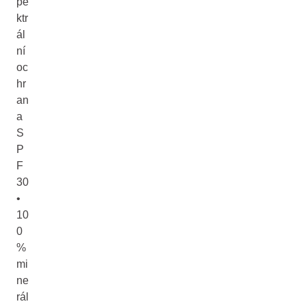
pe
ktr
ál
ní
oc
hr
an
a
S
P
F
30
•
10
0
%
mi
ne
rál