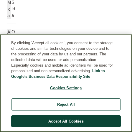
Sl
M
íd
ic
a
a
O
A
xi
lu
By clicking ‘Accept all cookies’, you consent to the storage
d
m
of cookies and similar technologies on your device and to
hl
in
the processing of your data by us and our partners. The
in
a
collected data will be used for ads personalization.
it
Especially cookies and mobile ad identifiers will be used for
ý
personalized and non-personalized advertising.
Link to
Google's Business Data Responsibility Site
(
Al
Cookies Settings
u
m
in
Reject All
a)
Accept All Cookies
Ti
Ti