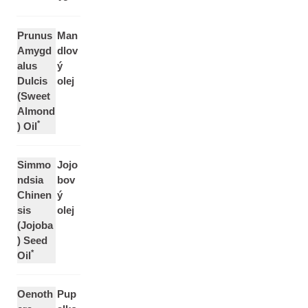
Prunus
Man
Amygd
dlov
alus
ý
Dulcis
olej
(Sweet
Almond
*
) Oil
Simmo
Jojo
ndsia
bov
Chinen
ý
sis
olej
(Jojoba
) Seed
*
Oil
Oenoth
Pup