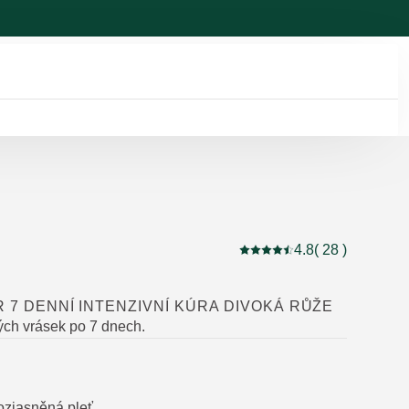
4.8
( 28 )
Aktuální hodnocení: 4.8 
R 7 DENNÍ INTENZIVNÍ KÚRA DIVOKÁ RŮŽE
ch vrásek po 7 dnech.
:
ozjasněná pleť