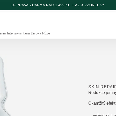
DOPRAVA ZDARMA NAD 1 499 KČ + AŽ 3 VZOREČKY
enní Intenzivní Kúra Divoká Růže
SKIN REPAI
Redukce jemný
Okamžitý efekt
vyživená a r