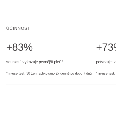
ÚČINNOST
+83%
+7
souhlasí: vykazuje pevnější pleť. in-use test, 30 žen, apli
potvrzuje: 
souhlasí: vykazuje pevnější pleť *
potvrzuje: zl
* in-use test, 30 žen, aplikováno 2x denně po dobu 7 dnů
* in-use test