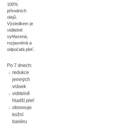
100%
přírodních
olejů.
Výsledkem je
viditelně
vyhlazená,
rozjasněná a
odpočatá pleť.
Po 7 dnech:
redukce
jemných
vrásek
viditelně
hladší pleť
obnovuje
kožní
bariéru