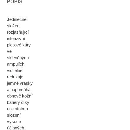
POPIS
Jedinečné
složení
rozjasňující
intenzivní
pleťové kúry
ve
skleněných
ampulích
viditelně
redukuje
jemné vrásky
a napomáhá
obnově kožní
bariéry díky
unikátnímu
složení
vysoce
účinných