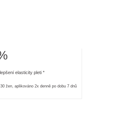
3%
kováno 2x denně po dobu 7 dnů
zlepšení elasticity pleti. in-use test, 30 žen, aplikováno 2x den
epšení elasticity pleti *
, 30 žen, aplikováno 2x denně po dobu 7 dnů