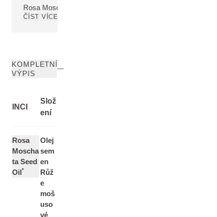
Rosa Moschata Seed Oil
ČÍST VÍCE
KOMPLETNÍ
VÝPIS
Slož
INCI
ení
Rosa
Olej
Moscha
sem
ta Seed
en
*
Oil
Růž
e
moš
uso
vé