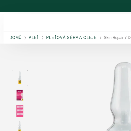
Přeskočit na hlavní obsah
DOMŮ
PLEŤ
PLEŤOVÁ SÉRA A OLEJE
Skin Repair 7 D