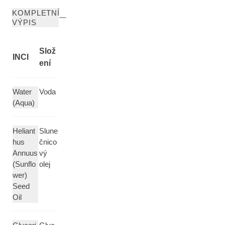
KOMPLETNÍ
VÝPIS
Slož
INCI
ení
Water
Voda
(Aqua)
Heliant
Slune
hus
čnico
Annuus
vý
(Sunflo
olej
wer)
Seed
Oil