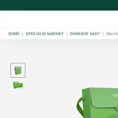
Přeskočit na hlavní obsah
DOMŮ
SPECIÁLNÍ NABÍDKY
DÁRKOVÉ SADY
Skin Fo