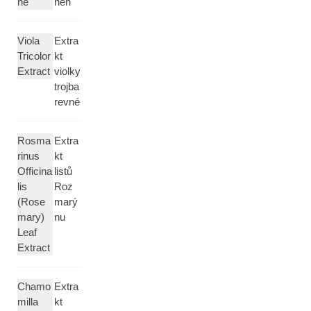
ne
nen
Viola
Extra
Tricolor
kt
Extract
violky
trojba
revné
Rosma
Extra
rinus
kt
Officina
listů
lis
Roz
(Rose
marý
mary)
nu
Leaf
Extract
Chamo
Extra
milla
kt