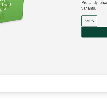
Pro fandy lehč
variantu.
velikost produk
SADA