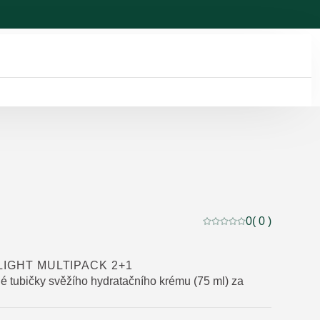
0
( 0 )
Aktuální hodnocení: 0 
LIGHT MULTIPACK 2+1
né tubičky svěžího hydratačního krému (75 ml) za