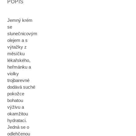
POPIS
Jemný krém
se
slunečnicovým
olejem a s
výtažky z
měsíčku
lékařského,
heřmánku a
violky
trojbarevné
dodává suché
pokožce
bohatou
výživu a
okamžitou
hydrataci.
Jedná se o
odlehčenou