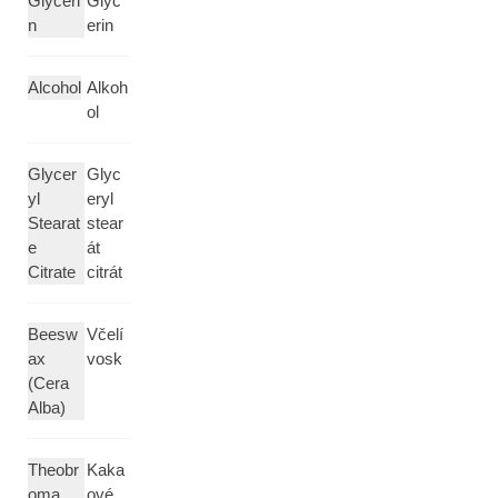
Glyceri
Glyc
n
erin
Alcohol
Alkoh
ol
Glycer
Glyc
yl
eryl
Stearat
stear
e
át
Citrate
citrát
Beesw
Včelí
ax
vosk
(Cera
Alba)
Theobr
Kaka
oma
ové