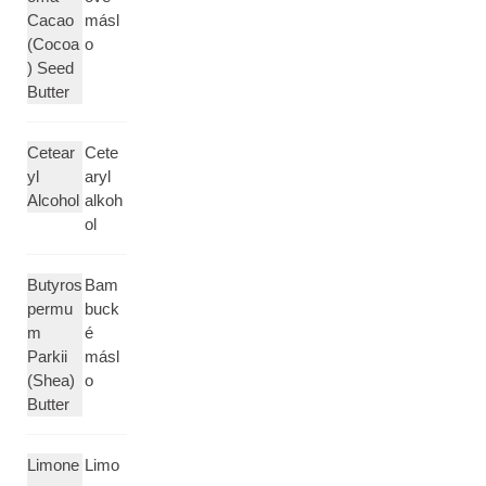
Cacao
másl
(Cocoa
o
) Seed
Butter
Cetear
Cete
yl
aryl
Alcohol
alkoh
ol
Butyros
Bam
permu
buck
m
é
Parkii
másl
(Shea)
o
Butter
Limone
Limo