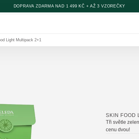
DOPRAVA ZDARMA NAD 1 499 KČ + AŽ 3 VZOREČKY
od Light Multipack 2+1
SKIN FOOD 
Tři světle zele
cenu dvou!