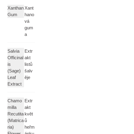
Xanthan
Xant
Gum
hano
vá
gum
a
Salvia
Extr
Officinal
akt
is
listů
(Sage)
šalv
Leaf
ěje
Extract
Chamo
Extr
milla
akt
Recutita
květ
(Matrica
ů
ria)
heřm
Flower
ánku