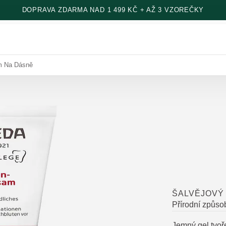
DOPRAVA ZDARMA NAD 1 499 KČ + AŽ 3 VZOREČKY
m Na Dásně
ŠALVĚJOVÝ
Přírodní způsob
Jemný gel tvoř