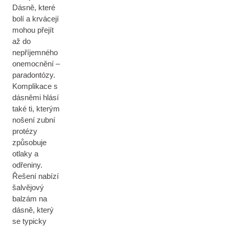
Dásně, které
bolí a krvácejí
mohou přejít
až do
nepříjemného
onemocnění –
paradontózy.
Komplikace s
dásněmi hlásí
také ti, kterým
nošení zubní
protézy
způsobuje
otlaky a
odřeniny.
Řešení nabízí
šalvějový
balzám na
dásně, který
se typicky