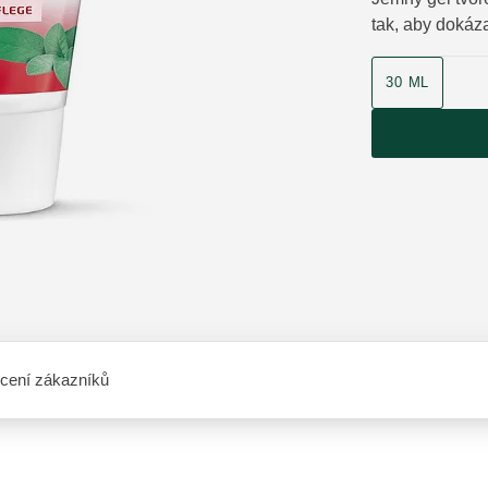
tak, aby dokáz
velikost produk
30 ML
cení zákazníků