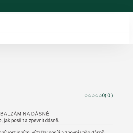
0
( 0 )
Aktuální hodnocení: 0 
 BALZÁM NA DÁSNĚ
, jak posílit a zpevnit dásně.
ený rostlinnými výtažky posílí a zpevní vaše dásně