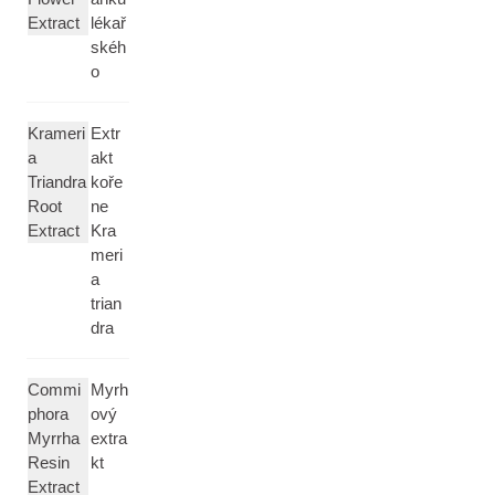
Extract
lékař
skéh
o
Krameri
Extr
a
akt
Triandra
koře
Root
ne
Extract
Kra
meri
a
trian
dra
Commi
Myrh
phora
ový
Myrrha
extra
Resin
kt
Extract