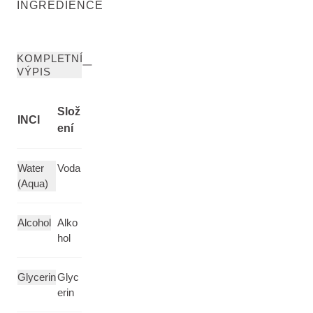
INGREDIENCE
KOMPLETNÍ
VÝPIS
Slož
INCI
ení
Water
Voda
(Aqua)
Alcohol
Alko
hol
Glycerin
Glyc
erin