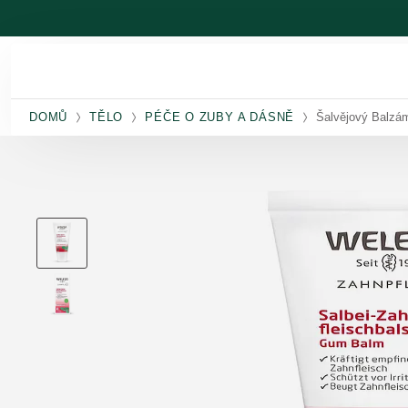
Přeskočit na hlavní obsah
DOMŮ
TĚLO
PÉČE O ZUBY A DÁSNĚ
Šalvějový Balzá