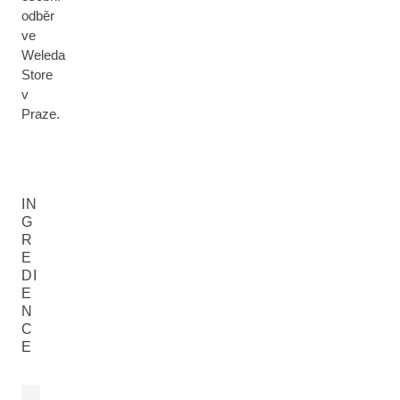
odběr
ve
Weleda
Store
v
Praze.
IN
G
R
E
DI
E
N
C
E