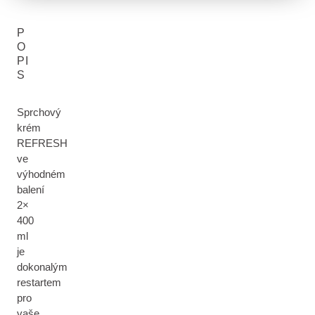
P
O
PI
S
Sprchový
krém
REFRESH
ve
výhodném
balení
2×
400
ml
je
dokonalým
restartem
pro
vaše