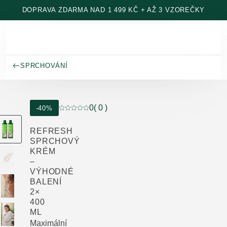
Přeskočit na hlavní obsah
DOPRAVA ZDARMA NAD 1 499 KČ + AŽ 3 VZOREČKY
SPRCHOVÁNÍ
0
( 0 )
-40%
Aktuální hodnocení: 0 z 5 hvězdiček hodnocen
REFRESH
SPRCHOVÝ
KRÉM
–
VÝHODNÉ
BALENÍ
2×
400
ML
Maximální