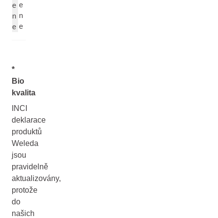
e
e
n
n
e
e
*
Bio
kvalita
INCI
deklarace
produktů
Weleda
jsou
pravidelně
aktualizovány,
protože
do
našich