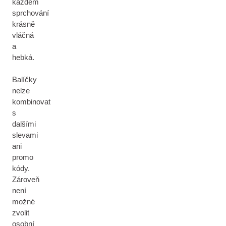
každém
sprchování
krásně
vláčná
a
hebká.
Balíčky
nelze
kombinovat
s
dalšími
slevami
ani
promo
kódy.
Zároveň
není
možné
zvolit
osobní