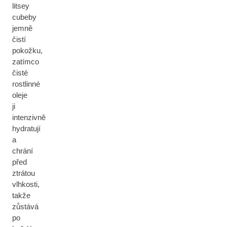
litsey
cubeby
jemně
čistí
pokožku,
zatímco
čisté
rostlinné
oleje
ji
intenzivně
hydratují
a
chrání
před
ztrátou
vlhkosti,
takže
zůstává
po