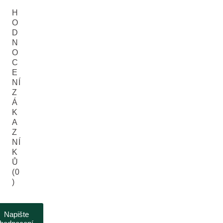
H
O
D
N
O
C
E
NÍ
Z
Á
K
A
Z
NÍ
K
Ů
(0
)
Napište