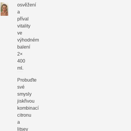
osvěžení
a
příval
vitality
ve
výhodném
balení
2×
400
ml.
Probuďte
své
smysly
jiskřivou
kombinací
citronu
a
litsey