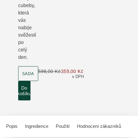
cubeby,
která
vás
nabije
svěžestí
po
celý
den.
velikost produktu
598,00 Kč
359,00 Kč
Pouze 359,00 Kč místo 
SADA
s DPH
Do
košíku
Popis
Ingredience
Použití
Hodnocení zákazníků