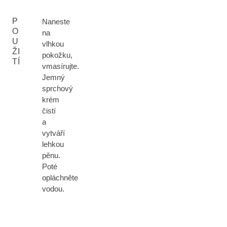
P
Naneste
O
na
U
vlhkou
ŽI
pokožku,
TÍ
vmasírujte.
Jemný
sprchový
krém
čistí
a
vytváří
lehkou
pěnu.
Poté
opláchněte
vodou.