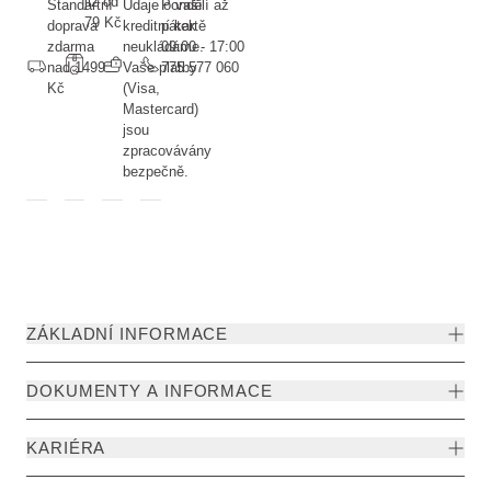
již od
Standartní
Údaje o vaší
Pondělí až
79 Kč
doprava
kreditní kartě
pátek
zdarma
neukládáme.
09:00 - 17:00
nad 1499
Vaše platby
775 577 060
Kč
(Visa,
Mastercard)
jsou
zpracovávány
bezpečně.
ZÁKLADNÍ INFORMACE
DOKUMENTY A INFORMACE
KARIÉRA