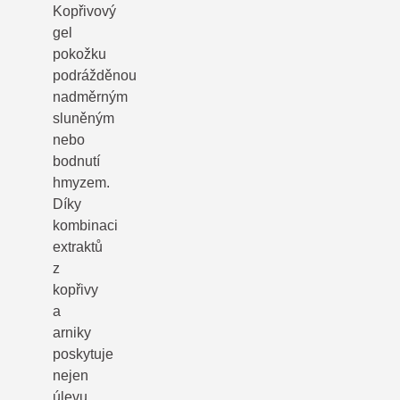
Kopřivový
gel
pokožku
podrážděnou
nadměrným
sluněným
nebo
bodnutí
hmyzem.
Díky
kombinaci
extraktů
z
kopřivy
a
arniky
poskytuje
nejen
úlevu