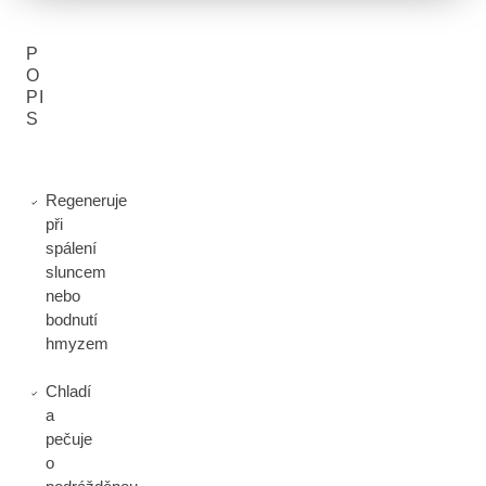
P
O
PI
S
Regeneruje
při
spálení
sluncem
nebo
bodnutí
hmyzem
Chladí
a
pečuje
o