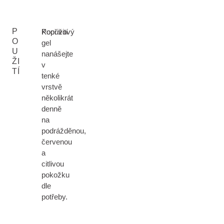
P
Pooužití
Kopřivový
O
gel
U
nanášejte
ŽI
v
TÍ
tenké
vrstvě
několikrát
denně
na
podrážděnou,
červenou
a
citlivou
pokožku
dle
potřeby.