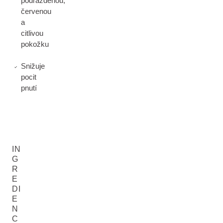
podrážděnou,
červenou
a
citlivou
pokožku
Snižuje
pocit
pnutí
IN
G
R
E
DI
E
N
C