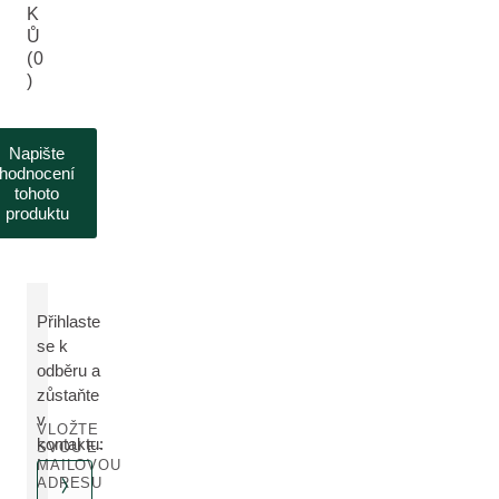
K
Ů
(0
)
Napište
hodnocení
tohoto
produktu
Přihlaste
se k
odběru a
zůstaňte
v
VLOŽTE
kontaktu:
SVOU E-
MAILOVOU
ADRESU