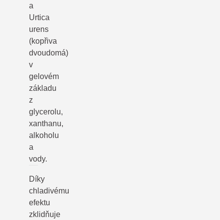
a
Urtica
urens
(kopřiva
dvoudomá)
v
gelovém
základu
z
glycerolu,
xanthanu,
alkoholu
a
vody.
Díky
chladivému
efektu
zklidňuje