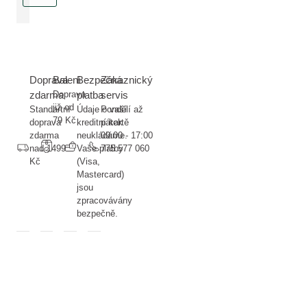
Doprava
Balení
Bezpečná
Zákaznický
zdarma
Doprava
platba
servis
již od
Standartní
Údaje o vaší
Pondělí až
79 Kč
doprava
kreditní kartě
pátek
zdarma
neukládáme.
09:00 - 17:00
nad 1499
Vaše platby
775 577 060
Kč
(Visa,
Mastercard)
jsou
zpracovávány
bezpečně.