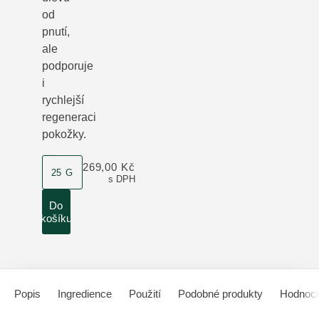
od
pnutí,
ale
podporuje
i
rychlejší
regeneraci
pokožky.
velikost produktu
269,00 Kč
25 G
s DPH
Do
košíku
Popis
Ingredience
Použití
Podobné produkty
Hodnoce