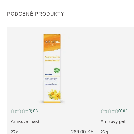
PODOBNÉ PRODUKTY
Vyprodáno
0
( 0 )
0
( 0 )
Aktuální hodnocení: 0 z 5 hvězdiček hodnoceno 0 zákazníky
Aktuální hodnocení
Arniková mast
Arnikový gel
ZOBRAZIT PRODUKT:
ZOBRAZIT PRO
269,00 Kč
25 g
25 g