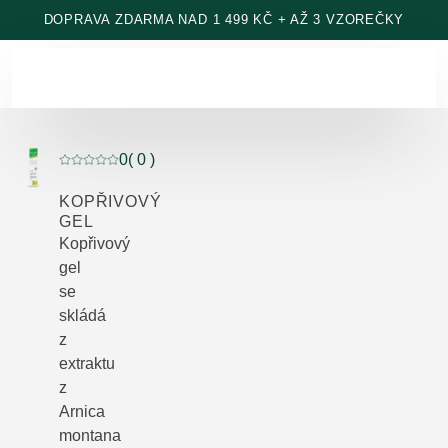
Přeskočit na hlavní obsah
DOPRAVA ZDARMA NAD 1 499 KČ + AŽ 3 VZOREČKY
0
( 0 )
Aktuální hodnocení: 0 z 5 hvězdiček hodnoceno 0 záka
KOPŘIVOVÝ
GEL
Kopřivový
gel
se
skládá
z
extraktu
z
Arnica
montana