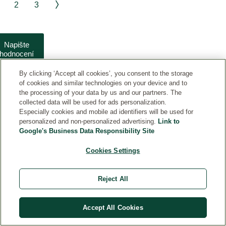
2
3
Napište
hodnocení
tohoto
produktu
By clicking ‘Accept all cookies’, you consent to the storage
of cookies and similar technologies on your device and to
the processing of your data by us and our partners. The
collected data will be used for ads personalization.
Especially cookies and mobile ad identifiers will be used for
Přihlaste
personalized and non-personalized advertising.
Link to
Google's Business Data Responsibility Site
se k
odběru a
Cookies Settings
zůstaňte
v
VLOŽTE
kontaktu:
SVOU E-
Reject All
MAILOVOU
ADRESU
Accept All Cookies