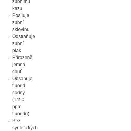
zubnímu
kazu
Posiluje
zubní
sklovinu
Odstraňuje
zubní
plak
Přirozeně
jemná
chuť
Obsahuje
fluorid
sodný
(1450
ppm
fluoridu)
Bez
syntetických