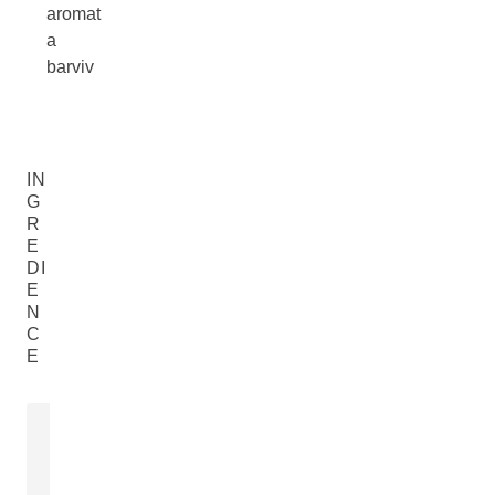
aromat
a
barviv
IN
G
R
E
DI
E
N
C
E
EXTRAKT KVĚTŮ MĚSÍČKU
MANDLOVÝ
LÉKAŘSKÉHO
Prunus Amygda
Calendula Officinalis Flower Extract
Almond) Oil