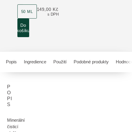
velikost produktu
149,00 Kč
50 ML
s DPH
Do
košíku
Popis
Ingredience
Použití
Podobné produkty
Hodnoce
P
O
PI
S
Minerální
čisticí