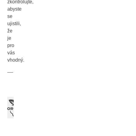
zkontrolujte,
abyste
se
ujistili,
že
je
pro
vás
vhodný.