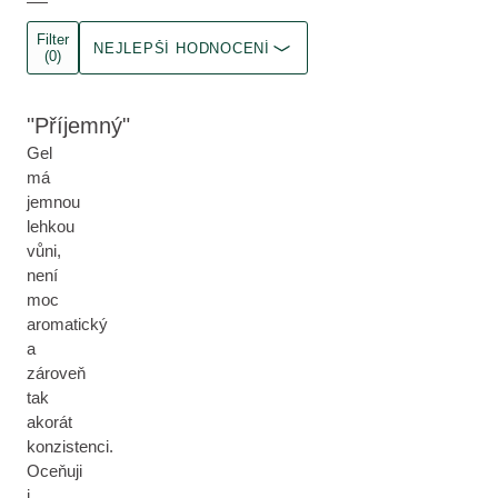
Filter
NEJLEPŠÍ HODNOCENÍ
(0)
Příjemný
Gel
má
jemnou
lehkou
vůni,
není
moc
aromatický
a
zároveň
tak
akorát
konzistenci.
Oceňuji
i