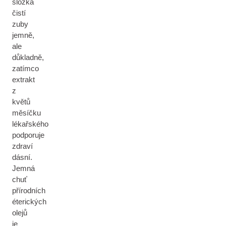
složka
čistí
zuby
jemně,
ale
důkladně,
zatímco
extrakt
z
květů
měsíčku
lékařského
podporuje
zdraví
dásní.
Jemná
chuť
přírodních
éterických
olejů
je