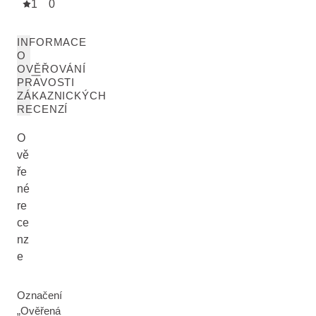
1
0
INFORMACE
O
OVĚŘOVÁNÍ
PRAVOSTI
ZÁKAZNICKÝCH
RECENZÍ
O
vě
ře
né
re
ce
nz
e
Označení
„Ověřená