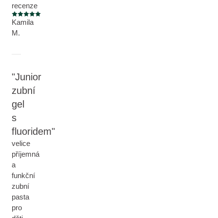
recenze
Aktuální hodnocení: 5 z 5 hvězdiček
Kamila
M.
Junior
zubní
gel
s
fluoridem
velice
příjemná
a
funkční
zubní
pasta
pro