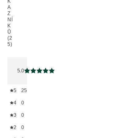
K
A
Z
NÍ
K
Ů
(2
5)
Aktuální hodnocení: 5 z 5 hvězdiček hodnoceno 25 zákazní
5.0
Aktuální hodnocení: 5 z 5 hvězdiček
5
25
4
0
3
0
2
0