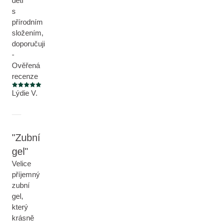
děti
s
přírodním
složením,
doporučuji
-
Ověřená
recenze
Aktuální hodnocení: 5 z 5 hvězdiček
Lýdie V.
Zubní
gel
Velice
příjemný
zubní
gel,
který
krásně