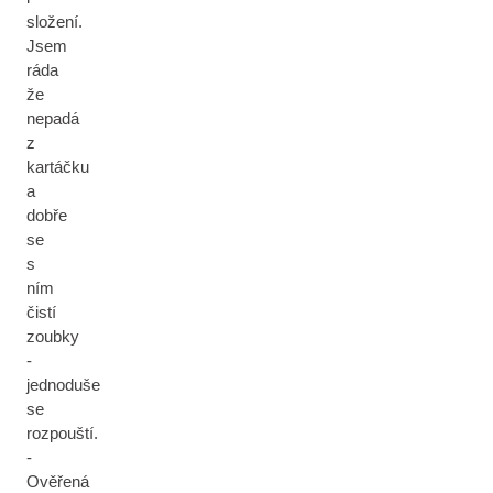
složení.
Jsem
ráda
že
nepadá
z
kartáčku
a
dobře
se
s
ním
čistí
zoubky
-
jednoduše
se
rozpouští.
-
Ověřená