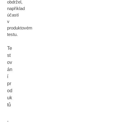
obdržel,
například
účastí
v
produktovém
testu.
Te
st
ov
án
í
pr
od
uk
tů
-