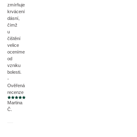
zmírňuje
krvácení
dásní,
čímž
u
čištění
velice
oceníme
od
vzniku
bolesti.
-
Ověřená
recenze
Aktuální hodnocení: 5 z 5 hvězdiček
Martina
Č.