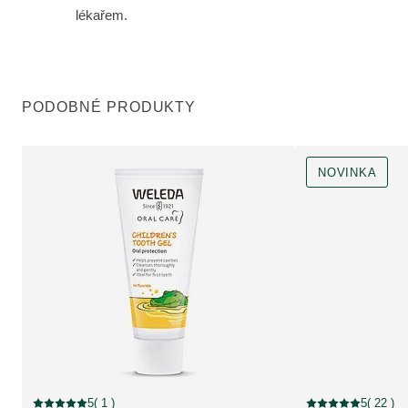
lékařem.
PODOBNÉ PRODUKTY
NOVINKA
NOVINKA
5
( 1 )
5
( 22 )