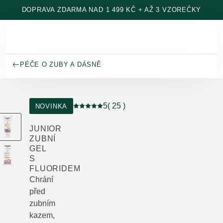
Přeskočit na hlavní obsah
DOPRAVA ZDARMA NAD 1 499 KČ + AŽ 3 VZOREČKY
PÉČE O ZUBY A DÁSNĚ
5
( 25 )
NOVINKA
Aktuální hodnocení: 5 z 5 hvězdiček hodn
JUNIOR
ZUBNÍ
GEL
S
FLUORIDEM
Chrání
před
zubním
kazem,