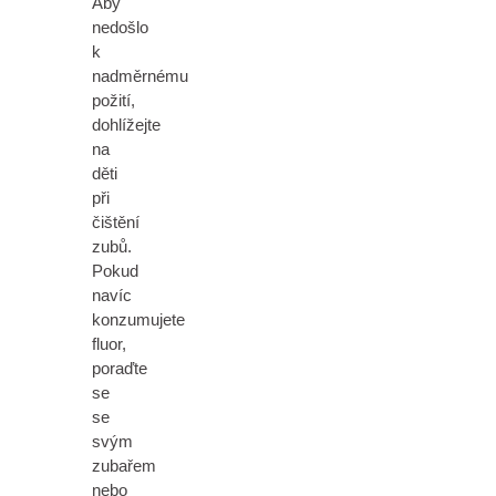
Aby
nedošlo
k
nadměrnému
požití,
dohlížejte
na
děti
při
čištění
zubů.
Pokud
navíc
konzumujete
fluor,
poraďte
se
se
svým
zubařem
nebo