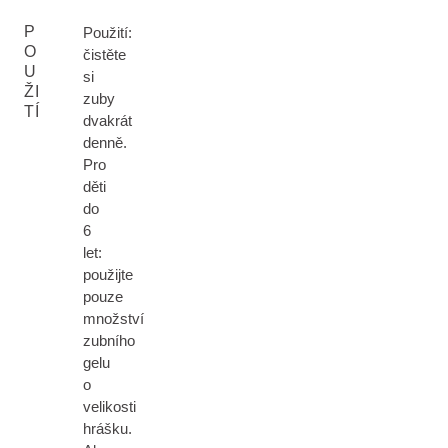
P
Použití:
O
čistěte
U
si
ŽI
zuby
TÍ
dvakrát
denně.
Pro
děti
do
6
let:
použijte
pouze
množství
zubního
gelu
o
velikosti
hrášku.