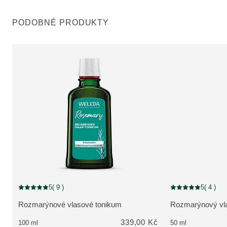
PODOBNÉ PRODUKTY
5
( 9 )
5
( 4 )
Aktuální hodnocení: 5 z 5 hvězdiček hodnoceno 9 zákazníky
Aktuální hodnocení
Rozmarýnové vlasové tonikum
Rozmarýnový vla
ZOBRAZIT PRODUKT:
ZOBRAZIT PRO
339,00 Kč
100 ml
50 ml