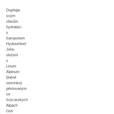
Dopřejte
svým
vlasům
hydrataci
s
šamponem
Hydrashine!
Jeho
složení
s
Linum
Alpinum
(lněné
semínko)
pěstovaným
ve
švýcarských
Alpách
čistí