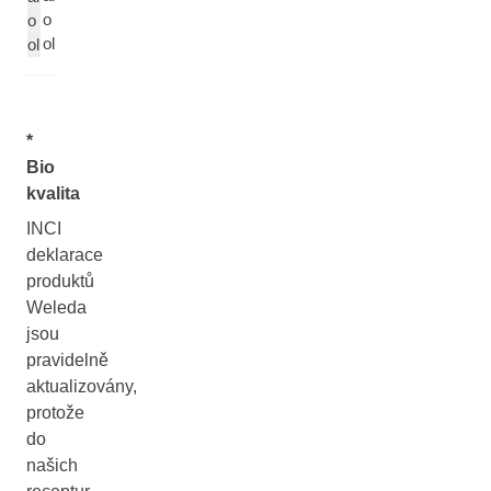
o
o
ol
ol
*
Bio
kvalita
INCI
deklarace
produktů
Weleda
jsou
pravidelně
aktualizovány,
protože
do
našich