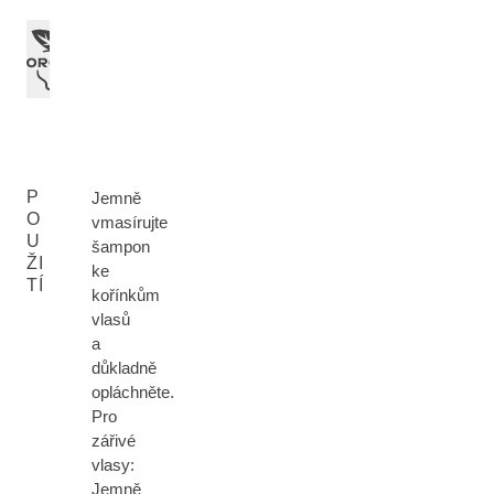
P
Jemně
O
vmasírujte
U
šampon
ŽI
ke
TÍ
kořínkům
vlasů
a
důkladně
opláchněte.
Pro
zářivé
vlasy:
Jemně