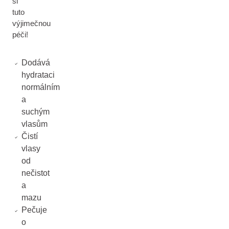
si
tuto
výjimečnou
péči!
Dodává
hydrataci
normálním
a
suchým
vlasům
Čistí
vlasy
od
nečistot
a
mazu
Pečuje
o