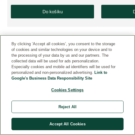
Do košíku
D
By clicking ‘Accept all cookies’, you consent to the storage
of cookies and similar technologies on your device and to
H
the processing of your data by us and our partners. The
O
collected data will be used for ads personalization.
D
Especially cookies and mobile ad identifiers will be used for
N
personalized and non-personalized advertising.
Link to
O
Google's Business Data Responsibility Site
C
E
Cookies Settings
NÍ
Z
Reject All
Á
K
A
Accept All Cookies
Z
NÍ