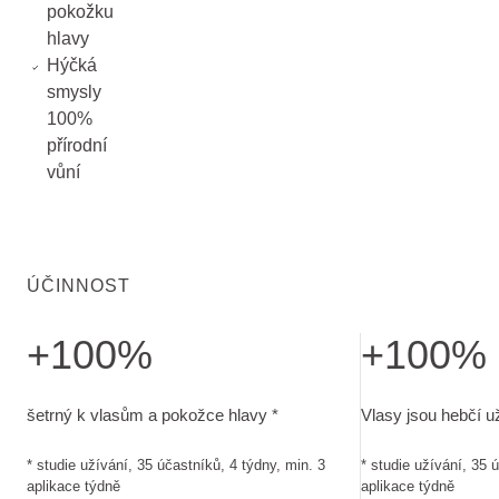
pokožku
hlavy
Hýčká
smysly
100%
přírodní
vůní
ÚČINNOST
+100%
+100%
šetrný k vlasům a pokožce hlavy. studie užívání, 35 účastník
Vlasy jsou hebčí u
šetrný k vlasům a pokožce hlavy *
Vlasy jsou hebčí už
* studie užívání, 35 účastníků, 4 týdny, min. 3
* studie užívání, 35 
aplikace týdně
aplikace týdně