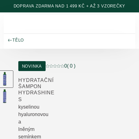
Přeskočit na hlavní obsah
DOPRAVA ZDARMA NAD 1 499 KČ + AŽ 3 VZOREČKY
TĚLO
0
( 0 )
NOVINKA
Aktuální hodnocení: 0 z 5 hvězdiček hodn
HYDRATAČNÍ
ŠAMPON
HYDRASHINE
S
kyselinou
hyaluronovou
a
lněným
semínkem