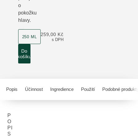
o
pokožku
hlavy.
velikost produktu
259,00 Kč
250 ML
s DPH
Do
košíku
Popis
Účinnost
Ingredience
Použití
Podobné produkt
P
O
PI
S