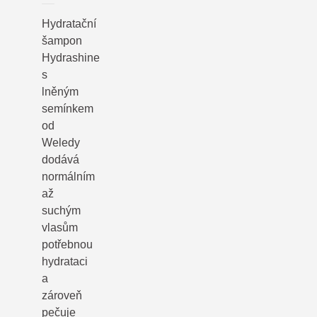
Hydratační
šampon
Hydrashine
s
lněným
semínkem
od
Weledy
dodává
normálním
až
suchým
vlasům
potřebnou
hydrataci
a
zároveň
pečuje