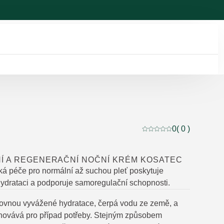
0
( 0 )
Aktuální hodnocení: 0 
Í A REGENERAČNÍ NOČNÍ KRÉM KOSATEC
hká péče pro normální až suchou pleť poskytuje
 hydrataci a podporuje samoregulační schopnosti.
lovnou vyvážené hydratace, čerpá vodu ze země, a
hovává pro případ potřeby. Stejným způsobem