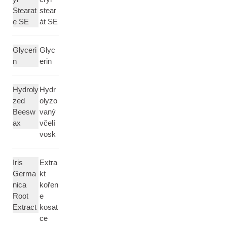
Stearat
stear
e SE
át SE
Glyceri
Glyc
n
erin
Hydroly
Hydr
zed
olyzo
Beesw
vaný
ax
včelí
vosk
Iris
Extra
Germa
kt
nica
kořen
Root
e
Extract
kosat
ce