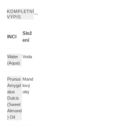
KOMPLETNÍ
VÝPIS
Slož
INCI
ení
Water
Voda
(Aqua)
Prunus
Mand
Amygd
lový
alus
olej
Dulcis
(Sweet
Almond
) Oil