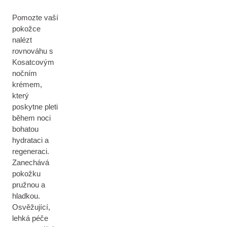
Pomozte vaší
pokožce
nalézt
rovnováhu s
Kosatcovým
nočním
krémem,
který
poskytne pleti
během noci
bohatou
hydrataci a
regeneraci.
Zanechává
pokožku
pružnou a
hladkou.
Osvěžující,
lehká péče