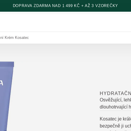
DOPRAVA ZDARMA NAD 1 499 KČ + AŽ 3 VZOREČKY
ční Krém Kosatec
HYDRATAČN
Osvěžující, le
dlouhotrvající
Kosatec je krá
bezpečně ji uc