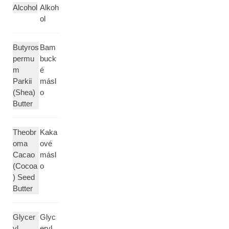
Alcohol
Alkoh
ol
Butyros
Bam
permu
buck
m
é
Parkii
másl
(Shea)
o
Butter
Theobr
Kaka
oma
ové
Cacao
másl
(Cocoa
o
) Seed
Butter
Glycer
Glyc
yl
eryl