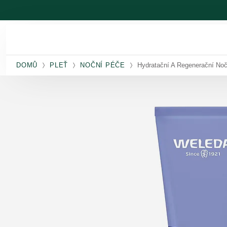
Přeskočit na hlavní obsah
DOMŮ
PLEŤ
NOČNÍ PÉČE
Hydratační A Regenerační No