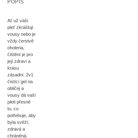
POPIS
Ať už vaši
pleť zkrášlují
vousy nebo je
vždy čerstvě
oholena,
čištění je pro
její zdraví a
krásu
zásadní. 2v1
čistící gel na
obličej a
vousy dá vaší
pleti přesně
to, co
potřebuje, aby
byla svěží,
zdravá a
chráněná.