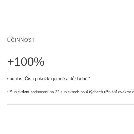
ÚČINNOST
+100%
souhlas: Čistí pokožku jemně a důkladně. Subjektivní hodno
souhlas: Čistí pokožku jemně a důkladně *
* Subjektivní hodnocení na 22 subjektech po 4 týdnech užívání dvakrát 