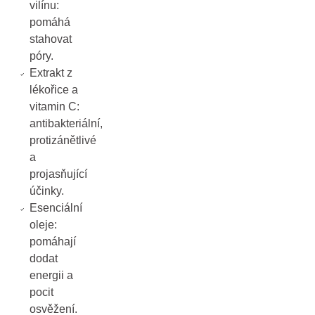
vilínu:
pomáhá
stahovat
póry.
Extrakt z
lékořice a
vitamin C:
antibakteriální,
protizánětlivé
a
projasňující
účinky.
Esenciální
oleje:
pomáhají
dodat
energii a
pocit
osvěžení.