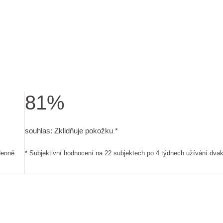
81%
cení na 22 subjektech po 4 týdnech užívání dvakrát denně.
souhlas: Zklidňuje pokožku. Subjektivní hodnocení na 2
souhlas: Zklidňuje pokožku *
denně.
* Subjektivní hodnocení na 22 subjektech po 4 týdnech užívání dvak