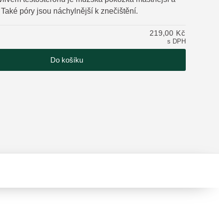
 Také póry jsou náchylnější k znečištění.
tu
219,00 Kč
s DPH
Do košíku