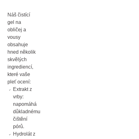
Náš čistící
gel na
obličej a
vousy
obsahuje
hned několik
skvělých
ingrediencí,
které vaše
pleť ocení:
Extrakt z
vrby:
napomáhá
důkladnému
čištění
pórů.
Hydrolát z