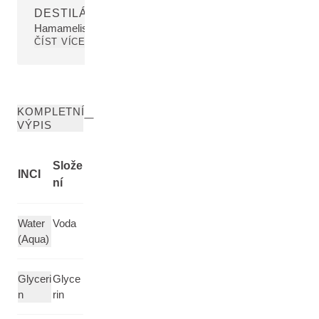
DESTILÁT VILÍNU VIRGINSKÉHO
Hamamelis Virginiana (Witch Hazel) Water
ČÍST VÍCE
KOMPLETNÍ
VÝPIS
Slože
INCI
ní
Water
Voda
(Aqua)
Glyceri
Glyce
n
rin