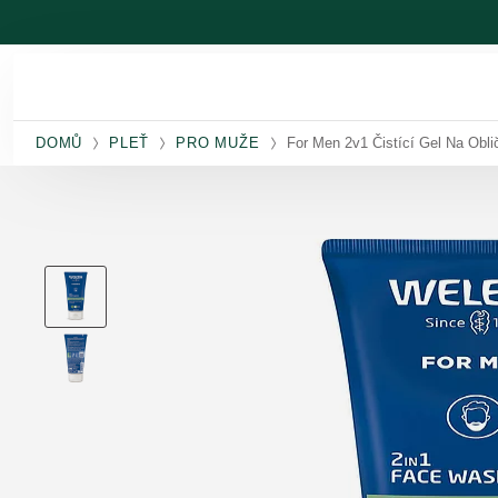
Přeskočit na hlavní obsah
DOMŮ
PLEŤ
PRO MUŽE
For Men 2v1 Čistící Gel Na Obli