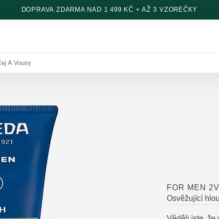
DOPRAVA ZDARMA NAD 1 499 KČ + AŽ 3 VZOREČKY
čej A Vousy
FOR MEN 2V
Osvěžující hlo
Věděli jste, ž