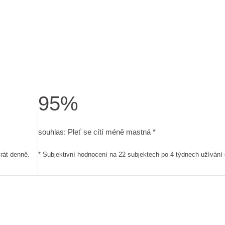
95%
2 subjektech po 4 týdnech užívání dvakrát denně.
souhlas: Pleť se cítí méně mastná. Subjektivní hodn
souhlas: Pleť se cítí méně mastná *
rát denně.
* Subjektivní hodnocení na 22 subjektech po 4 týdnech užívání