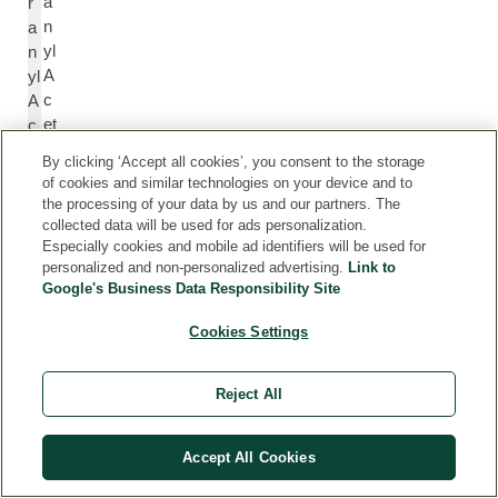
a
r
n
a
yl
n
A
yl
c
A
et
c
at
et
By clicking ‘Accept all cookies’, you consent to the storage
e
at
of cookies and similar technologies on your device and to
e
the processing of your data by us and our partners. The
collected data will be used for ads personalization.
Especially cookies and mobile ad identifiers will be used for
L
L
personalized and non-personalized advertising.
Link to
a
a
Google's Business Data Responsibility Site
v
v
a
Cookies Settings
a
n
n
d
d
Reject All
ul
ul
a
a
O
O
Accept All Cookies
il/
il/