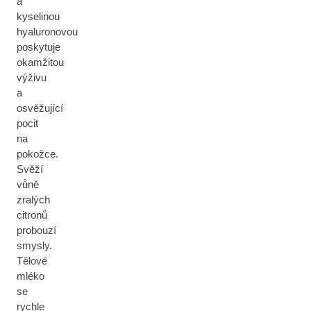
a
kyselinou
hyaluronovou
poskytuje
okamžitou
výživu
a
osvěžující
pocit
na
pokožce.
Svěží
vůně
zralých
citronů
probouzí
smysly.
Tělové
mléko
se
rychle