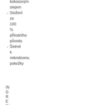
kokosovým
olejem
Složení
ze
100
%
přírodního
původu
Šetrné
k
mikrobiomu
pokožky
IN
G
R
E