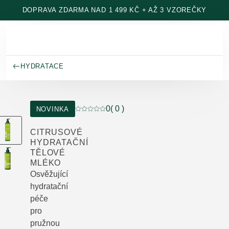
Přeskočit na hlavní obsah
DOPRAVA ZDARMA NAD 1 499 KČ + AŽ 3 VZOREČKY
HYDRATACE
0
( 0 )
NOVINKA
Aktuální hodnocení: 0 z 5 hvězdiček hodn
CITRUSOVÉ
HYDRATAČNÍ
TĚLOVÉ
MLÉKO
Osvěžující
hydratační
péče
pro
pružnou