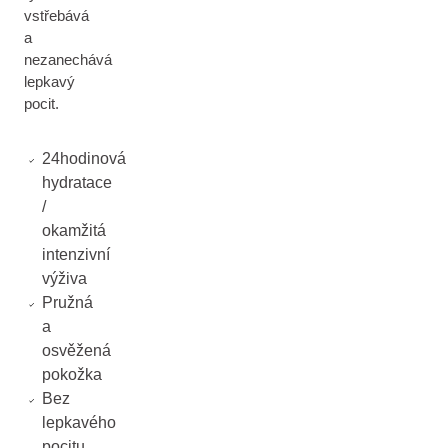
vstřebává
a
nezanechává
lepkavý
pocit.
24hodinová
hydratace
/
okamžitá
intenzivní
výživa
Pružná
a
osvěžená
pokožka
Bez
lepkavého
pocitu