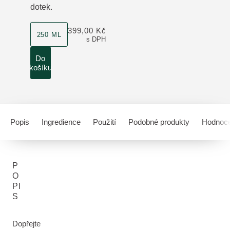
dotek.
velikost produktu
399,00 Kč
250 ML
s DPH
Do
košíku
Popis
Ingredience
Použití
Podobné produkty
Hodnoce
P
O
PI
S
Dopřejte