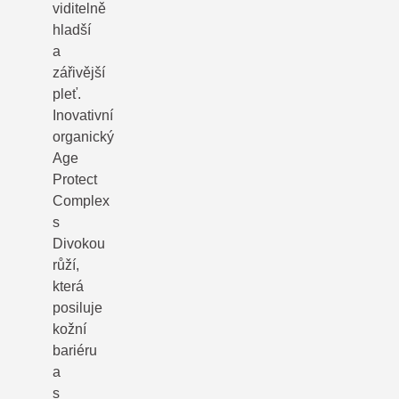
viditelně
hladší
a
zářivější
pleť.
Inovativní
organický
Age
Protect
Complex
s
Divokou
růží,
která
posiluje
kožní
bariéru
a
s