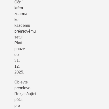
Oční
krém
zdarma
ke
každému
prémiovému
setu!
Platí
pouze
do
31.
12.
2025.
Objevte
prémiovou
Rozjasňující
péči,
pro