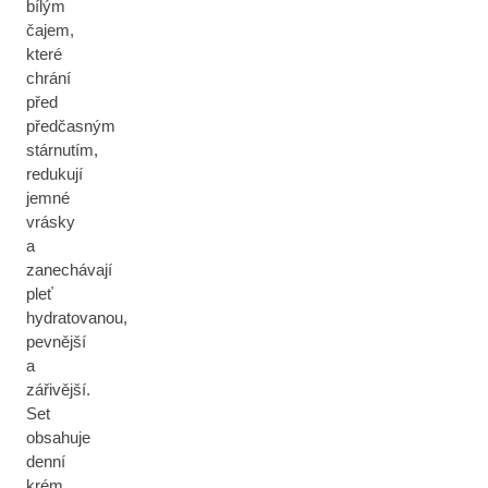
bílým
čajem,
které
chrání
před
předčasným
stárnutím,
redukují
jemné
vrásky
a
zanechávají
pleť
hydratovanou,
pevnější
a
zářivější.
Set
obsahuje
denní
krém