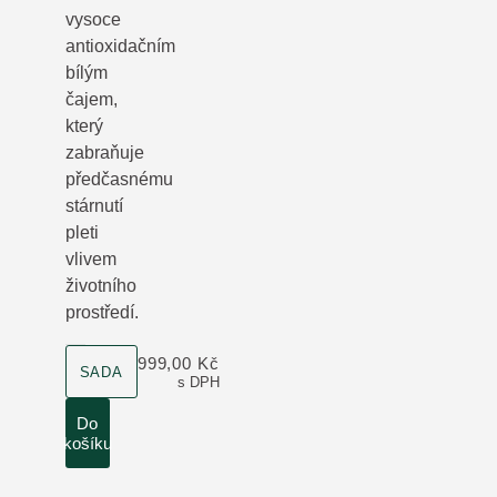
vysoce
antioxidačním
bílým
čajem,
který
zabraňuje
předčasnému
stárnutí
pleti
vlivem
životního
prostředí.
velikost produktu
999,00 Kč
SADA
s DPH
Do
košíku