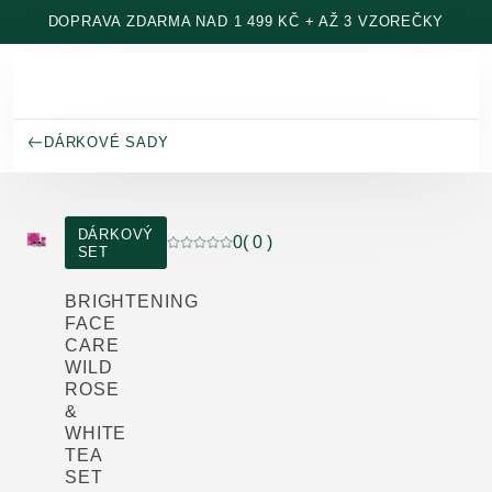
Přeskočit na hlavní obsah
DOPRAVA ZDARMA NAD 1 499 KČ + AŽ 3 VZOREČKY
DÁRKOVÉ SADY
DÁRKOVÝ
0
( 0 )
SET
Aktuální hodnocení: 0 z 5 hvězdiček hod
BRIGHTENING
FACE
CARE
WILD
ROSE
&
WHITE
TEA
SET