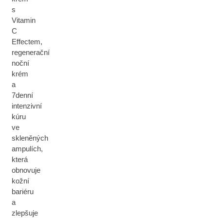
s
Vitamin
C
Effectem,
regenerační
noční
krém
a
7denní
intenzivní
kúru
ve
skleněných
ampulích,
která
obnovuje
kožní
bariéru
a
zlepšuje