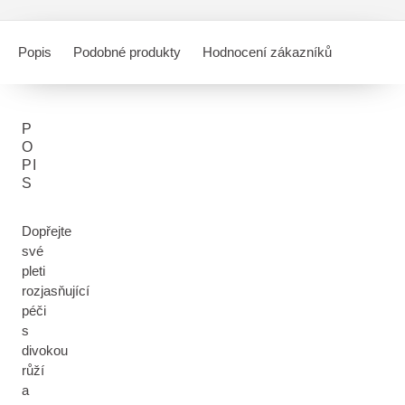
Popis
Podobné produkty
Hodnocení zákazníků
P
O
PI
S
Dopřejte
své
pleti
rozjasňující
péči
s
divokou
růží
a