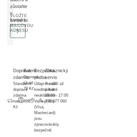
zůstaňte
v
VLOŽTE
kontaktu:
SVOU E-
MAILOVOU
ADRESU
Doprava
Balení
Bezpečná
Zákaznický
zdarma
Doprava
platba
servis
již od
Standartní
Údaje o vaší
Pondělí až
79 Kč
doprava
kreditní kartě
pátek
zdarma
neukládáme.
09:00 - 17:00
nad 1499
Vaše platby
775 577 060
Kč
(Visa,
Mastercard)
jsou
zpracovávány
bezpečně.