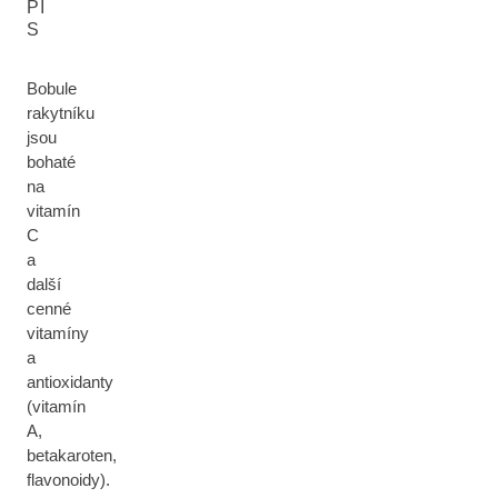
PI
S
Bobule
rakytníku
jsou
bohaté
na
vitamín
C
a
další
cenné
vitamíny
a
antioxidanty
(vitamín
A,
betakaroten,
flavonoidy).