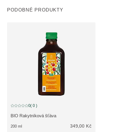
PODOBNÉ PRODUKTY
0
( 0 )
Aktuální hodnocení: 0 z 5 hvězdiček hodnoceno 0 zákazníky
BIO Rakytníková šťáva
ZOBRAZIT PRODUKT:
349,00 Kč
200 ml