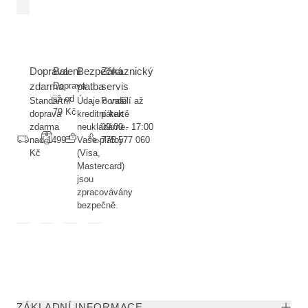
Doprava
Balení
Bezpečná
Zákaznický
zdarma
Doprava
platba
servis
již od
Standartní
Údaje o vaší
Pondělí až
79 Kč
doprava
kreditní kartě
pátek
zdarma
neukládáme.
09:00 - 17:00
nad 1499
Vaše platby
775 577 060
Kč
(Visa,
Mastercard)
jsou
zpracovávány
bezpečně.
ZÁKLADNÍ INFORMACE