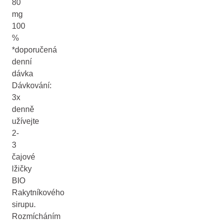
80
mg
100
%
*doporučená
denní
dávka
Dávkování:
3x
denně
užívejte
2-
3
čajové
lžičky
BIO
Rakytníkového
sirupu.
Rozmícháním