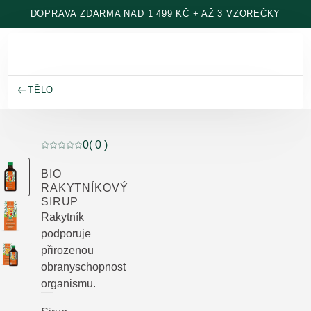
Přeskočit na hlavní obsah
DOPRAVA ZDARMA NAD 1 499 KČ + AŽ 3 VZOREČKY
TĚLO
0
( 0 )
Aktuální hodnocení: 0 z 5 hvězdiček hodnoceno 0 záka
BIO
RAKYTNÍKOVÝ
SIRUP
Rakytník
podporuje
přirozenou
obranyschopnost
organismu.