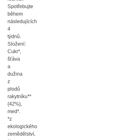
Spotřebujte
během
následujících
4
týdnů.
Složení:
Cukr*,
šťáva
a
dužina
z
plodů
rakytníku**
(42%),
med*.
*z
ekologického
zemědělství,