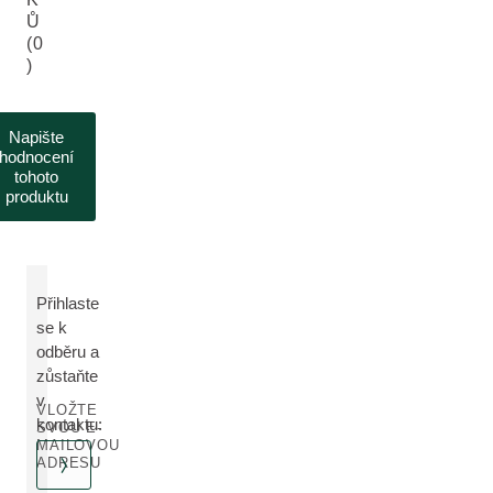
Ů
(0
)
Napište
hodnocení
tohoto
produktu
Přihlaste
se k
odběru a
zůstaňte
v
VLOŽTE
kontaktu:
SVOU E-
MAILOVOU
ADRESU