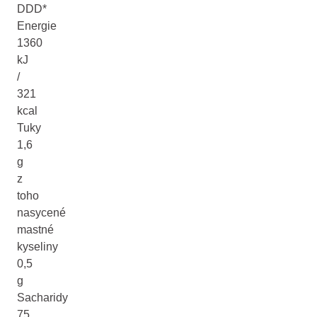
DDD*
Energie
1360
kJ
/
321
kcal
Tuky
1,6
g
z
toho
nasycené
mastné
kyseliny
0,5
g
Sacharidy
75