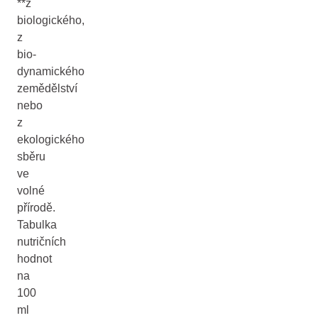
**z
biologického,
z
bio-
dynamického
zemědělství
nebo
z
ekologického
sběru
ve
volné
přírodě.
Tabulka
nutričních
hodnot
na
100
ml