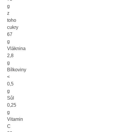
g
z
toho
cukry
67
g
Vláknina
2,8
g
Bílkoviny
<
0,5
g
Sůl
0,25
g
Vitamin
C