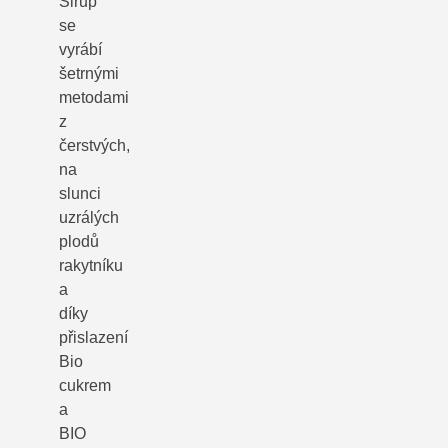
Sirup
se
vyrábí
šetrnými
metodami
z
čerstvých,
na
slunci
uzrálých
plodů
rakytníku
a
díky
přislazení
Bio
cukrem
a
BIO