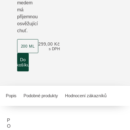
medem
má
příjemnou
osvěžující
chuť.
velikost produktu
299,00 Kč
200 ML
s DPH
Do
košíku
Popis
Podobné produkty
Hodnocení zákazníků
P
O