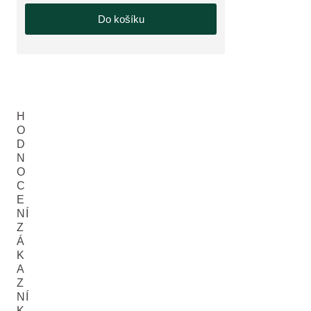
Do košíku
H
O
D
N
O
C
E
NÍ
Z
Á
K
A
Z
NÍ
K