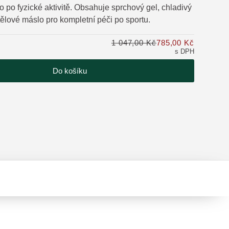
o po fyzické aktivitě. Obsahuje sprchový gel, chladivý
tělové máslo pro kompletní péči po sportu.
tu
1 047,00 Kč
785,00 Kč
Pouze 785
s DPH
Do košíku