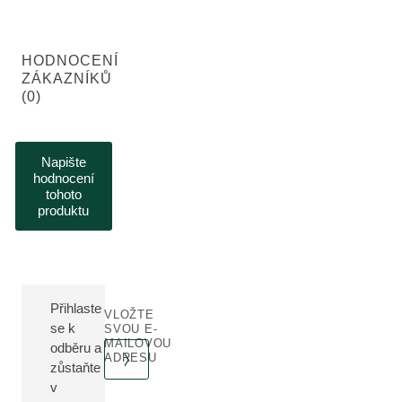
HODNOCENÍ
ZÁKAZNÍKŮ
(0)
Napište
hodnocení
tohoto
produktu
Přihlaste
VLOŽTE
se k
SVOU E-
MAILOVOU
odběru a
ADRESU
zůstaňte
v