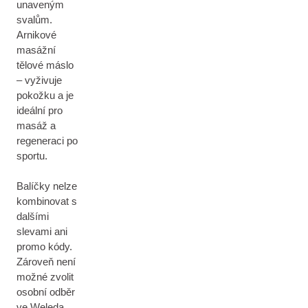
unaveným
svalům.
Arnikové
masážní
tělové máslo
– vyživuje
pokožku a je
ideální pro
masáž a
regeneraci po
sportu.
Balíčky nelze
kombinovat s
dalšími
slevami ani
promo kódy.
Zároveň není
možné zvolit
osobní odběr
ve Weleda