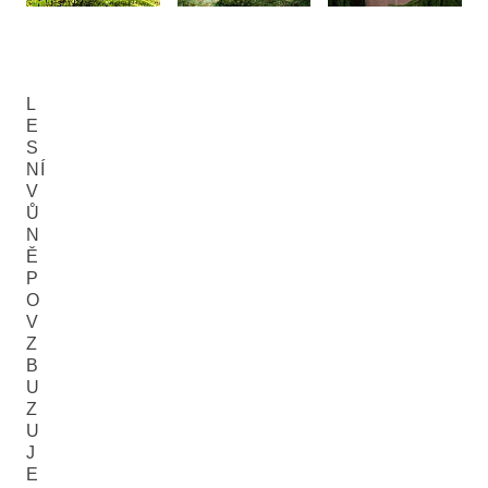
L
E
S
NÍ
V
Ů
N
Ě
P
O
V
Z
B
U
Z
U
J
E