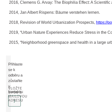
2016, Clemens G. Arvay: The Biophilia Effect: A Scientif
2014, Jan Albert Rispens: Bäume verstehen lernen.
2018, Revision of World Urbanization Prospects,
https://p
2019, “Urban Nature Experiences Reduce Stress in the Con
2015, “Neighborhood greenspace and health in a large ur
Přihlaste
se k
odběru a
zůstaňte
v
VLOŽTE
kontaktu:
SVOU E-
MAILOVOU
ADRESU