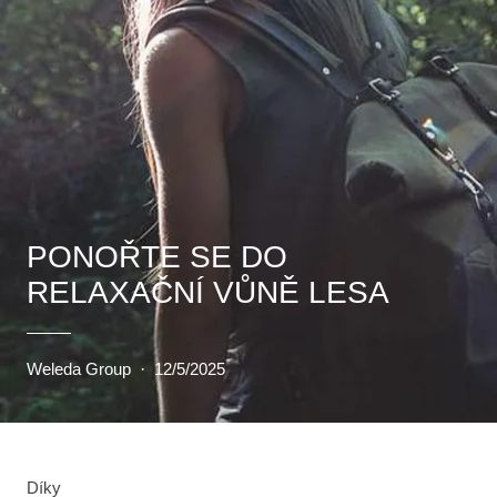
PONOŘTE SE DO
RELAXAČNÍ VŮNĚ LESA
Weleda Group
·
12/5/2025
Díky