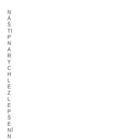
N
Á
Š
TI
P
N
A
R
Y
C
H
L
É
Z
L
E
P
Š
E
NÍ
N