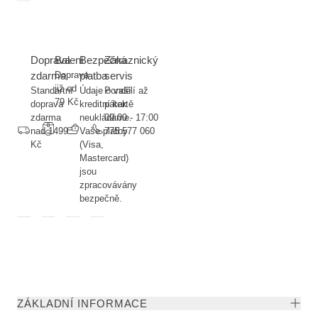
Doprava
Balení
Bezpečná
Zákaznický
zdarma
Doprava
platba
servis
již od
Standartní
Údaje o vaší
Pondělí až
79 Kč
doprava
kreditní kartě
pátek
zdarma
neukládáme.
09:00 - 17:00
nad 1499
Vaše platby
775 577 060
Kč
(Visa,
Mastercard)
jsou
zpracovávány
bezpečně.
ZÁKLADNÍ INFORMACE