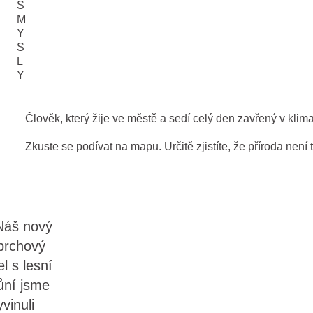
S
M
Y
S
L
Y
Člověk, který žije ve městě a sedí celý den zavřený v klim
Zkuste se podívat na mapu. Určitě zjistíte, že příroda není
Náš nový
prchový
el s lesní
ůní jsme
yvinuli