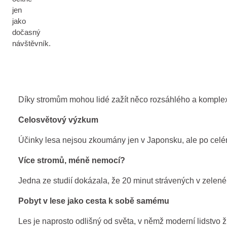
jen
jako
dočasný
návštěvník.
Díky stromům mohou lidé zažít něco rozsáhlého a komplexní
Celosvětový výzkum
Účinky lesa nejsou zkoumány jen v Japonsku, ale po celé
Více stromů, méně nemocí?
Jedna ze studií dokázala, že 20 minut strávených v zelen
Pobyt v lese jako cesta k sobě samému
Les je naprosto odlišný od světa, v němž moderní lidstvo 