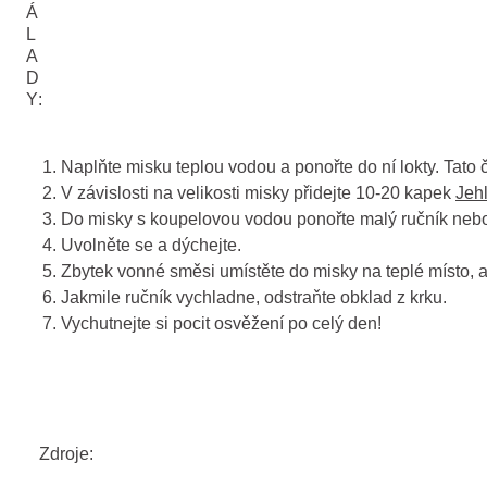
Á
L
A
D
Y:
Naplňte misku teplou vodou a ponořte do ní lokty. Tato čá
V závislosti na velikosti misky přidejte 10-20 kapek
Jeh
Do misky s koupelovou vodou ponořte malý ručník nebo k
Uvolněte se a dýchejte.
Zbytek vonné směsi umístěte do misky na teplé místo, ab
Jakmile ručník vychladne, odstraňte obklad z krku.
Vychutnejte si pocit osvěžení po celý den!
Zdroje: