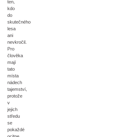
ten,
kdo
do
skutečného
lesa
ani
nevkročil.
Pro
člověka
mají
tato
místa
nádech
tajemství,
protože
v
jejich
středu
se
pokaždé
ocitne