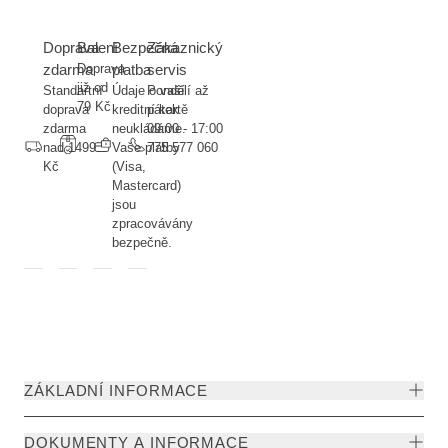
Doprava
Balení
Bezpečná
Zákaznický
zdarma
Doprava
platba
servis
již od
Standartní
Údaje o vaší
Pondělí až
79 Kč
doprava
kreditní kartě
pátek
zdarma
neukládáme.
09:00 - 17:00
nad 1499
Vaše platby
775 577 060
Kč
(Visa,
Mastercard)
jsou
zpracovávány
bezpečně.
ZÁKLADNÍ INFORMACE
DOKUMENTY A INFORMACE