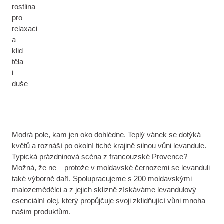
rostlina
pro
relaxaci
a
klid
těla
i
duše
Modrá pole, kam jen oko dohlédne. Teplý vánek se dotýká
květů a roznáší po okolní tiché krajině silnou vůni levandule.
Typická prázdninová scéna z francouzské Provence?
Možná, že ne – protože v moldavské černozemi se levanduli
také výborně daří. Spolupracujeme s 200 moldavskými
malozemědělci a z jejich sklizně získáváme levandulový
esenciální olej, který propůjčuje svoji zklidňující vůni mnoha
našim produktům.