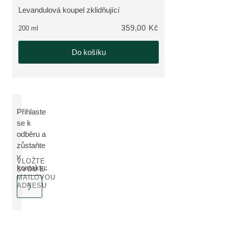
Levandulová koupel zklidňující
ZOBRAZIT PRODUKT:
359,00 Kč
200 ml
Do košíku
Přihlaste
se k
odběru a
zůstaňte
v
VLOŽTE
kontaktu:
SVOU E-
MAILOVOU
ADRESU