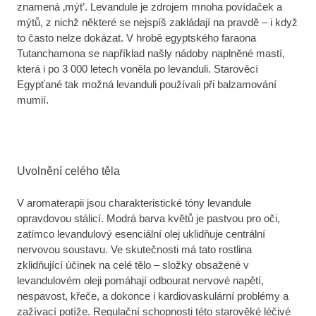
znamená ‚mýt’. Levandule je zdrojem mnoha povídaček a
mýtů, z nichž některé se nejspíš zakládají na pravdě – i když
to často nelze dokázat. V hrobě egyptského faraona
Tutanchamona se například našly nádoby naplněné mastí,
která i po 3 000 letech voněla po levanduli. Starověcí
Egypťané tak možná levanduli používali při balzamování
mumií.
Uvolnění celého těla
V aromaterapii jsou charakteristické tóny levandule
opravdovou stálicí. Modrá barva květů je pastvou pro oči,
zatímco levandulový esenciální olej uklidňuje centrální
nervovou soustavu. Ve skutečnosti má tato rostlina
zklidňující účinek na celé tělo – složky obsažené v
levandulovém oleji pomáhají odbourat nervové napětí,
nespavost, křeče, a dokonce i kardiovaskulární problémy a
zažívací potíže. Regulační schopnosti této starověké léčivé