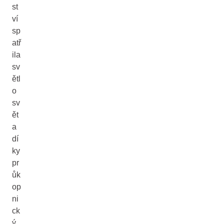
st
ví
sp
atř
ila
sv
ětl
o
sv
ět
a
dí
ky
pr
ůk
op
ni
ck
ý