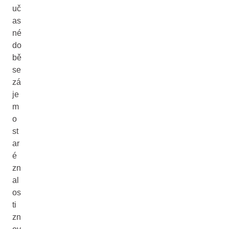
uč
as
né
do
bě
se
zá
je
m
o
st
ar
é
zn
al
os
ti
zn