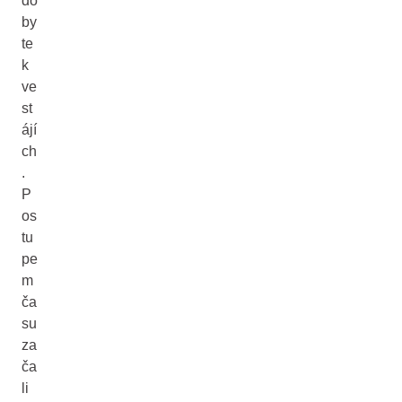
do
by
te
k
ve
st
ájí
ch
.
P
os
tu
pe
m
ča
su
za
ča
li