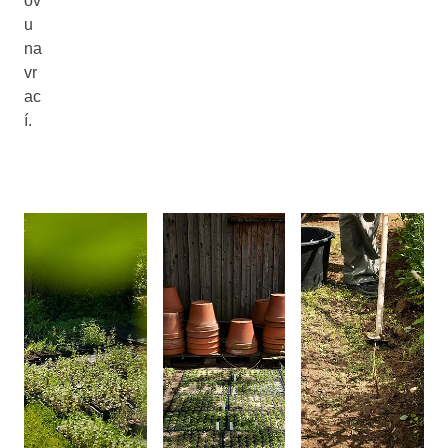
ov
u
na
vr
ac
í.