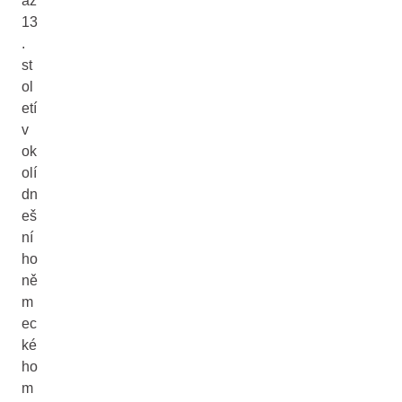
až
13
.
st
ol
etí
v
ok
olí
dn
eš
ní
ho
ně
m
ec
ké
ho
m