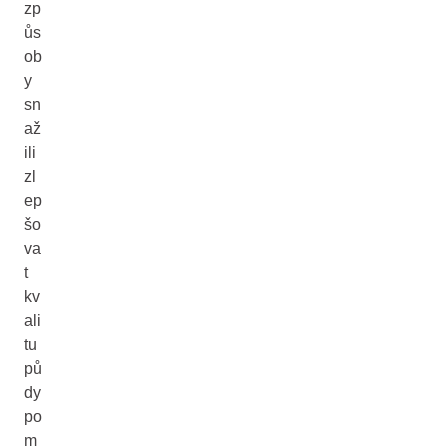
zp
ůs
ob
y
sn
až
ili
zl
ep
šo
va
t
kv
ali
tu
pů
dy
po
m