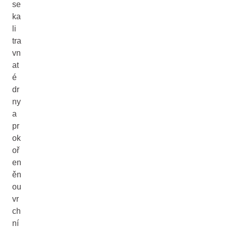
se
ka
li
tra
vn
at
é
dr
ny
a
pr
ok
oř
en
ěn
ou
vr
ch
ní