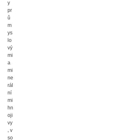
y
pr
ů
m
ys
lo
vý
mi
a
mi
ne
rál
ní
mi
hn
oji
vy
, v
so