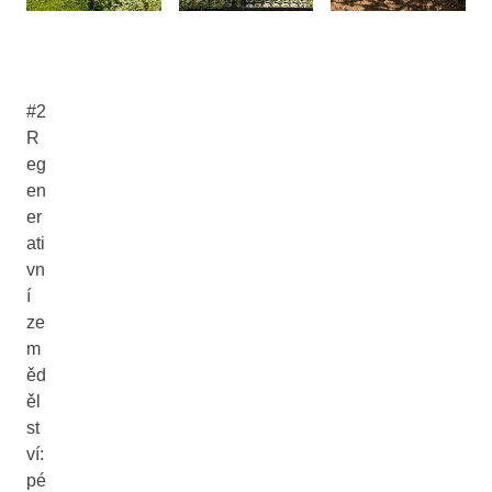
#2
R
eg
en
er
ati
vn
í
ze
m
ěd
ěl
st
ví:
pé