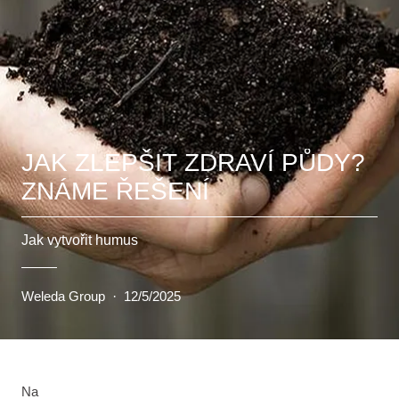
JAK ZLEPŠIT ZDRAVÍ PŮDY?
ZNÁME ŘEŠENÍ
Jak vytvořit humus
Weleda Group
·
12/5/2025
Na