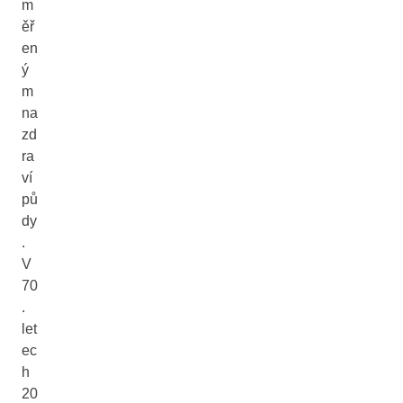
m
ěř
en
ý
m
na
zd
ra
ví
pů
dy
.
V
70
.
let
ec
h
20