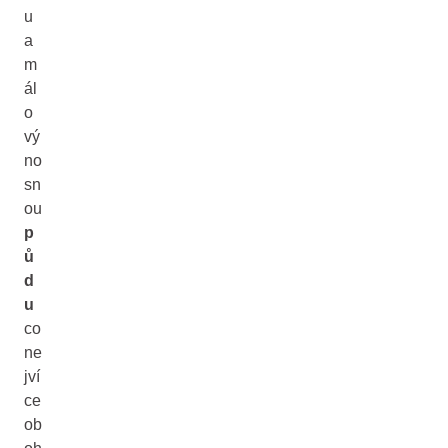
u
a
m
ál
o
vý
no
sn
ou
p
ů
d
u
co
ne
jví
ce
ob