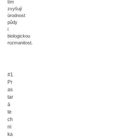
tím
zvyšují
úrodnost
půdy
i
biologickou
rozmanitost.
#1
Pr
as
tar
á
te
ch
ni
ka