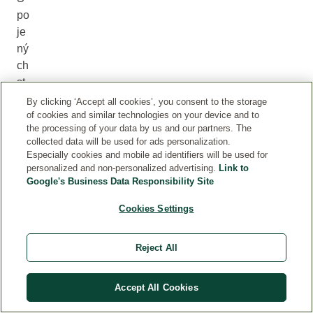
po
je
ný
ch
st
át
By clicking ‘Accept all cookies’, you consent to the storage
ů,
of cookies and similar technologies on your device and to
the processing of your data by us and our partners. The
ter
collected data will be used for ads personalization.
mí
Especially cookies and mobile ad identifiers will be used for
n
personalized and non-personalized advertising.
Link to
Google's Business Data Responsibility Site
„r
eg
Cookies Settings
en
er
Reject All
ati
vn
í
Accept All Cookies
ek