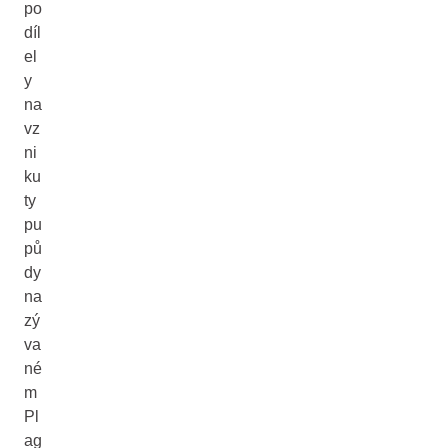
po
díl
el
y
na
vz
ni
ku
ty
pu
pů
dy
na
zý
va
né
m
Pl
ag