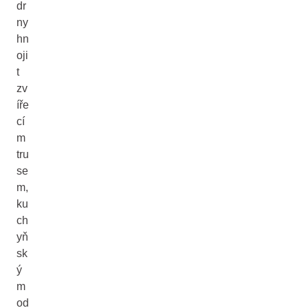
dr
ny
hn
oji
t
zv
íře
cí
m
tru
se
m,
ku
ch
yň
sk
ý
m
od