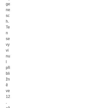
ge
ne
sc
h.
Te
n
se
vy
vi
nu
l
při
bli
žn
ě
ve
12
.