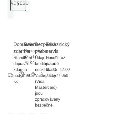
ADRESU
Doprava
Balení
Bezpečná
Zákaznický
zdarma
Doprava
platba
servis
již od
Standartní
Údaje o vaší
Pondělí až
79 Kč
doprava
kreditní kartě
pátek
zdarma
neukládáme.
09:00 - 17:00
nad 1499
Vaše platby
775 577 060
Kč
(Visa,
Mastercard)
jsou
zpracovávány
bezpečně.