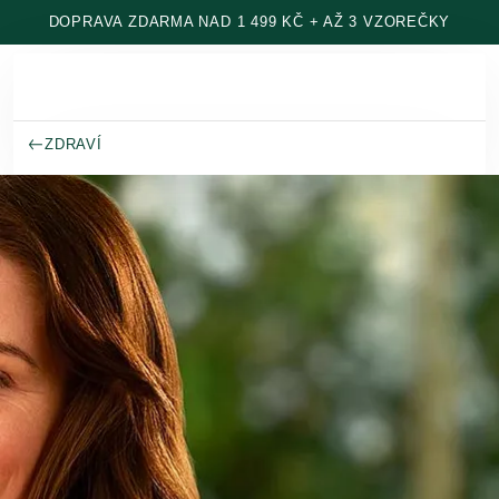
Přeskočit na hlavní obsah
DOPRAVA ZDARMA NAD 1 499 KČ + AŽ 3 VZOREČKY
ZDRAVÍ