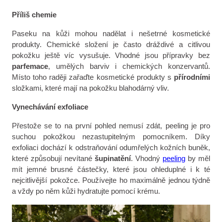
Příliš chemie
Paseku na kůži mohou nadělat i nešetrné kosmetické
produkty. Chemické složení je často dráždivé a citlivou
pokožku ještě víc vysušuje. Vhodné jsou přípravky bez
parfemace
, umělých barviv i chemických konzervantů.
Místo toho raději zařaďte kosmetické produkty s
přírodními
složkami, které mají na pokožku blahodárný vliv.
Vynechávání exfoliace
Přestože se to na první pohled nemusí zdát, peeling je pro
suchou pokožkou nezastupitelným pomocníkem. Díky
exfoliaci dochází k odstraňování odumřelých kožních buněk,
které způsobují nevítané
šupinatění
. Vhodný
peeling
by měl
mít jemné brusné částečky, které jsou ohleduplné i k té
nejcitlivější pokožce. Používejte ho maximálně jednou týdně
a vždy po něm kůži hydratujte pomocí krému.