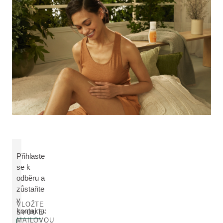
Přihlaste
se k
odběru a
zůstaňte
v
VLOŽTE
kontaktu:
SVOU E-
MAILOVOU