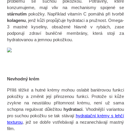
problémů se suchou pokožkou. Potraviny, které
konzumujeme, mají vliv na mechanismy spojené se
stárnutím
pokožky. Například vitamín C pomáhá při tvorbě
kolagenu
, jenž kůži propůjčuje hydrataci a pružnost. Omega-
3 mastné kyseliny, obsažené hlavně v rybách, zase
podporují zdraví buněčné membrány, která stojí za
hydratovanou a jemnou pokožkou.
Nevhodný krém
Příliš těžké a hutné krémy mohou oslabit bariérovou funkci
pokožky a změnit její přirozenou funkci. Protože si kůže
zvykne na neustálou přítomnost krému, není už sama
schopna regulovat důležitou
hydrataci
. Vhodnější variantou
pro suchou pokožku se tak stávají
hydratační krémy s lehčí
texturou
, jež se dobře vstřebávají a nezanechávají mastný
film.