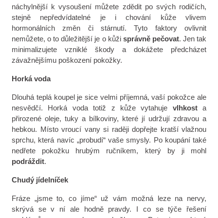
náchylnější k vysoušení můžete zdědit po svých rodičích,
stejně nepředvídatelné je i chování kůže vlivem
hormonálních změn či stárnutí. Tyto faktory ovlivnit
nemůžete, o to důležitější je o kůži
správně pečovat
. Jen tak
minimalizujete vzniklé škody a dokážete předcházet
závažnějšímu poškození pokožky.
Horká voda
Dlouhá teplá koupel je sice velmi příjemná, vaší pokožce ale
nesvědčí. Horká voda totiž z kůže vytahuje
vlhkost
a
přirozené oleje, tuky a bílkoviny, které jí udržují zdravou a
hebkou. Místo vroucí vany si raději dopřejte kratší vlažnou
sprchu, která navíc „probudí“ vaše smysly. Po koupání také
nedřete pokožku hrubým ručníkem, který by ji mohl
podráždit
.
Chudý jídelníček
Fráze „jsme to, co jíme“ už vám možná leze na nervy,
skrývá se v ní ale hodně pravdy. I co se týče řešení