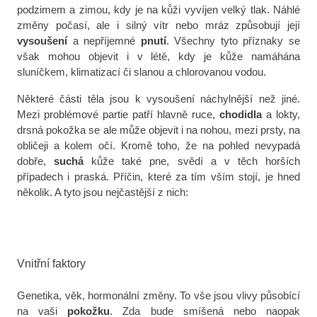
podzimem a zimou, kdy je na kůži vyvíjen velký tlak. Náhlé
změny počasí, ale i silný vítr nebo mráz způsobují její
vysoušení
a nepříjemné
pnutí
. Všechny tyto příznaky se
však mohou objevit i v létě, kdy je kůže namáhána
sluníčkem, klimatizací či slanou a chlorovanou vodou.
Některé části těla jsou k vysoušení náchylnější než jiné.
Mezi problémové partie patří hlavně ruce,
chodidla
a lokty,
drsná pokožka se ale může objevit i na nohou, mezi prsty, na
obličeji a kolem očí. Kromě toho, že na pohled nevypadá
dobře,
suchá
kůže také pne, svědí a v těch horších
případech i praská. Příčin, které za tím vším stojí, je hned
několik. A tyto jsou nejčastější z nich:
Vnitřní faktory
Genetika, věk, hormonální změny. To vše jsou vlivy působící
na vaši
pokožku
. Zda bude smíšená nebo naopak