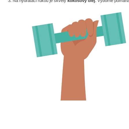
Na hydrataci rukou je skvělý
kokosový olej
. Výborně pomáhá