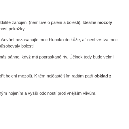
álíte zahojení (nemluvě o pálení a bolesti). Ideálně
mozoly
pnost pokožky.
rušování nezasahujte moc hluboko do kůže, ať není vrstva moc
působovaly bolesti.
z nás sáhne, když má popraskané rty. Účinek tedy bude velmi
řit hojení mozolů. K těm nejčastějším radám patří
obklad z
ým hojením a vyšší odolností proti vnějším vlivům.