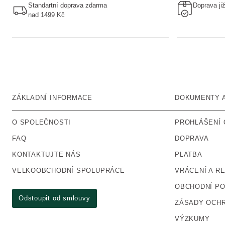
Standartní doprava zdarma
Doprava ji
nad 1499 Kč
ZÁKLADNÍ INFORMACE
DOKUMENTY 
O SPOLEČNOSTI
PROHLÁŠENÍ 
FAQ
DOPRAVA
KONTAKTUJTE NÁS
PLATBA
VELKOOBCHODNÍ SPOLUPRÁCE
VRÁCENÍ A R
OBCHODNÍ P
Odstoupit od smlouvy
ZÁSADY OCHR
VÝZKUMY