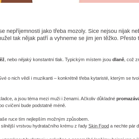
 nepříjemnosti jako třeba mozoly. Sice nejsou nijak neb
hužel tak nějak patří a vyhneme se jim jen těžko. Přesto
těž
, nebo nějaký konstantní tlak. Typickým místem jsou
dlaně
, což z
Své o nich vědí i muzikanti – konkrétně třeba kytaristé, kterým se tv
kladce, a jsou téma mezi muži i ženami. Ačkoliv důkladné
promazává
 po cvičení bude podstatně méně.
t vaše ruce tím nejlepším možným způsobem.
 silnější vrstvou hydratačního krému z řady
Skin Food
a nechte pár d