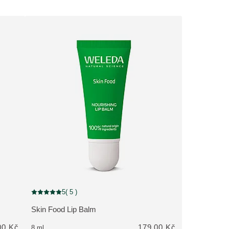
5
( 5 )
noceno 6 zákazníky
Aktuální hodnocení: 5 z 5 hvězdiček hodnoceno 5 zákazníky
Skin Food Lip Balm
ZOBRAZIT PRODUKT:
00 Kč
179,00 Kč
8 ml