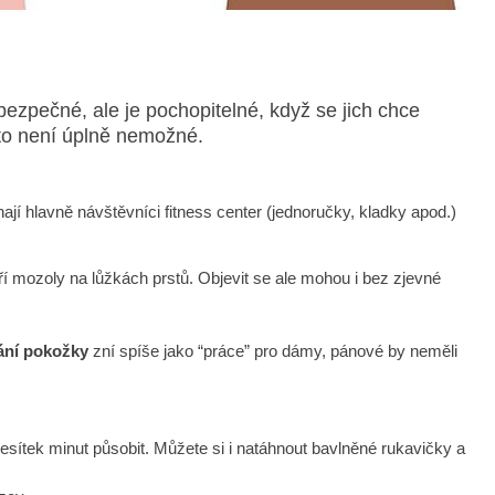
ezpečné, ale je pochopitelné, když se jich chce
 to není úplně nemožné.
nají hlavně návštěvníci fitness center (jednoručky, kladky apod.)
oří mozoly na lůžkách prstů. Objevit se ale mohou i bez zjevné
ní pokožky
zní spíše jako “práce” pro dámy, pánové by neměli
esítek minut působit. Můžete si i natáhnout bavlněné rukavičky a