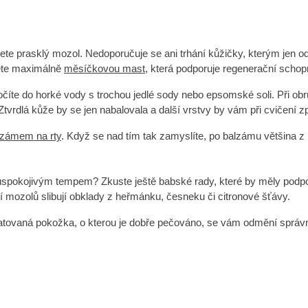
te prasklý mozol. Nedoporučuje se ani trhání kůžičky, kterým jen odd
měte maximálně
měsíčkovou mast
, která podporuje regenerační scho
číte do horké vody s trochou jedlé sody nebo epsomské soli. Při ob
Ztvrdlá kůže by se jen nabalovala a další vrstvy by vám při cvičení z
lzámem na rty
. Když se nad tím tak zamyslíte, po balzámu většina 
t uspokojivým tempem? Zkuste ještě babské rady, které by měly podpo
í mozolů slibují obklady z heřmánku, česneku či citronové šťávy.
atovaná pokožka, o kterou je dobře pečováno, se vám odmění správn