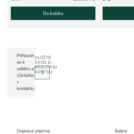
Do košíku
Přihlaste
VLOŽTE
se k
SVOU E-
MAILOVOU
odběru a
ADRESU
zůstaňte
v
kontaktu:
Doprava zdarma
Balení