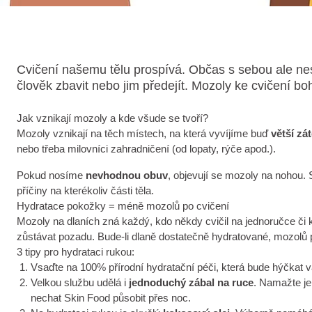
Cvičení našemu tělu prospívá. Občas s sebou ale nese
člověk zbavit nebo jim předejít. Mozoly ke cvičení bo
Jak vznikají mozoly a kde všude se tvoří?
Mozoly vznikají na těch místech, na která vyvíjíme buď
větší zá
nebo třeba milovníci zahradničení (od lopaty, rýče apod.).
Pokud nosíme
nevhodnou obuv
, objevují se mozoly na nohou. 
příčiny na kterékoliv části těla.
Hydratace pokožky = méně mozolů po cvičení
Mozoly na dlaních zná každý, kdo někdy cvičil na jednoručce či 
zůstávat pozadu. Bude-li dlaně dostatečně hydratované, mozolů
3 tipy pro hydrataci rukou:
Vsaďte na 100% přírodní hydratační péči, která bude hýčka
Velkou službu udělá i
jednoduchý zábal na ruce
. Namažte je
nechat Skin Food působit přes noc.