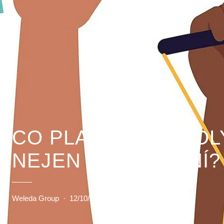
CO PLATÍ NA MOZOL
NEJEN PO CVIČENÍ?
Weleda Group
·
12/10/2025