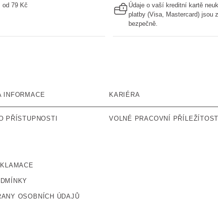
ž od 79 Kč
Údaje o vaší kreditní kartě ne
platby (Visa, Mastercard) jsou
bezpečně.
A INFORMACE
KARIÉRA
O PŘÍSTUPNOSTI
VOLNÉ PRACOVNÍ PŘÍLEŽÍTOST
EKLAMACE
ODMÍNKY
ANY OSOBNÍCH ÚDAJŮ