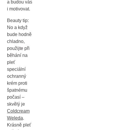
a budou vás
i motivovat.
Beauty tip:
No a když
bude hodně
chladno,
použijte při
běhání na
pleť
speciální
ochranný
krém proti
špatnému
počasí –
skvělý je
Coldcream
Weleda
.
Krásně pleť