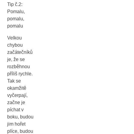
Tip č.2:
Pomalu,
pomalu,
pomalu
Velkou
chybou
začátečníků
je, že se
rozběhnou
příliš rychle.
Tak se
okamžitě
vyčerpají,
začne je
píchat v
boku, budou
jim hořet
plíce, budou