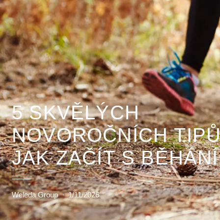
5 SKVĚLÝCH
NOVOROČNÍCH TIPŮ
JAK ZAČÍT S BĚHÁN
Weleda Group
·
1/11/2026