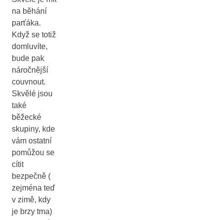
na běhání
parťáka.
Když se totiž
domluvíte,
bude pak
náročnější
couvnout.
Skvělé jsou
také
běžecké
skupiny, kde
vám ostatní
pomůžou se
cítit
bezpečně (
zejména teď
v zimě, kdy
je brzy tma)