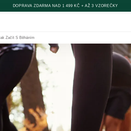
DOPRAVA ZDARMA NAD 1 499 KČ + AŽ 3 VZOREČKY
Jak Začít S Běháním