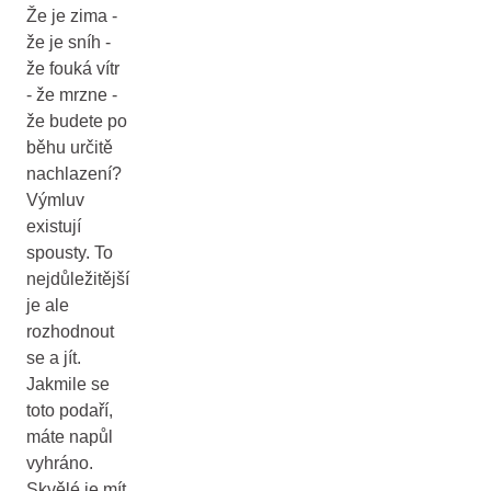
Že je zima -
že je sníh -
že fouká vítr
- že mrzne -
že budete po
běhu určitě
nachlazení?
Výmluv
existují
spousty. To
nejdůležitější
je ale
rozhodnout
se a jít.
Jakmile se
toto podaří,
máte napůl
vyhráno.
Skvělé je mít