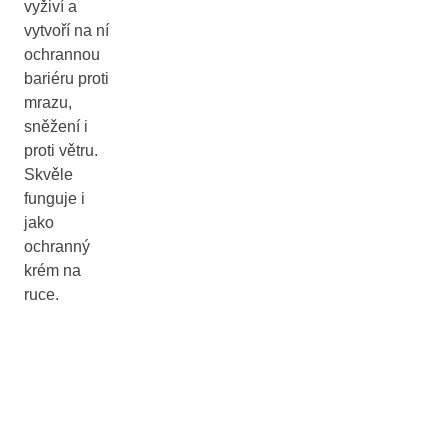
vyživí a
vytvoří na ní
ochrannou
bariéru proti
mrazu,
sněžení i
proti větru.
Skvěle
funguje i
jako
ochranný
krém na
ruce.