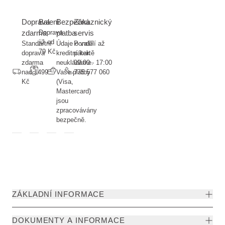
Doprava
Balení
Bezpečná
Zákaznický
zdarma
Doprava
platba
servis
již od
Standartní
Údaje o vaší
Pondělí až
79 Kč
doprava
kreditní kartě
pátek
zdarma
neukládáme.
09:00 - 17:00
nad 1499
Vaše platby
775 577 060
Kč
(Visa,
Mastercard)
jsou
zpracovávány
bezpečně.
ZÁKLADNÍ INFORMACE
DOKUMENTY A INFORMACE