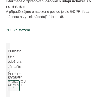
Informace o zpracování osobních údajů uchazečů o
zaměstnání
V případě zájmu o nabízené pozice je dle GDPR třeba
stáhnout a vyplnit násedující formulář.
PDF ke stažení
Přihlaste
se k
odběru a
zůstaňte
v
VLOŽTE
kontaktu:
SVOU E-
MAILOVOU
ADRESU