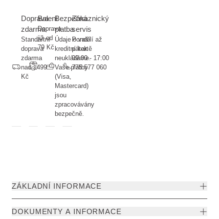
Doprava
Balení
Bezpečná
Zákaznický
zdarma
Doprava
platba
servis
již od
Standartní
Údaje o vaší
Pondělí až
79 Kč
doprava
kreditní kartě
pátek
zdarma
neukládáme.
09:00 - 17:00
nad 1499
Vaše platby
775 577 060
Kč
(Visa,
Mastercard)
jsou
zpracovávány
bezpečně.
ZÁKLADNÍ INFORMACE
DOKUMENTY A INFORMACE