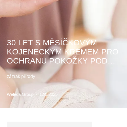
30 LET S MĚSÍČKOVÝM
KOJENECKÝM KRÉMEM PRO
OCHRANU POKOŽKY POD
PLENKAMI VAŠICH MIMINEK
zázrak přírody
Weleda Group
·
12/5/2025