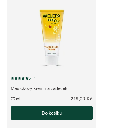
5
( 7 )
Aktuální hodnocení: 5 z 5 hvězdiček hodnoceno 7 zákazníky
Měsíčkový krém na zadeček
ZOBRAZIT PRODUKT:
219,00 Kč
75 ml
Do košíku