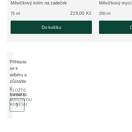
Měsíčkový krém na zadeček
Měsíčkový mycí
ZOBRAZIT PRODUKT:
ZOBRAZIT PRO
219,00 Kč
75 ml
200 ml
Do košíku
D
Přihlaste
se k
odběru a
zůstaňte
v
VLOŽTE
kontaktu:
SVOU E-
MAILOVOU
ADRESU