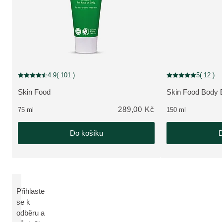
4.9
( 101 )
5
( 12 )
Aktuální hodnocení: 4.9 z 5 hvězdiček hodnoceno 101 zákazníky
Aktuální hodnocení
Skin Food
Skin Food Body B
ZOBRAZIT PRODUKT:
ZOBRAZIT PRO
289,00 Kč
75 ml
150 ml
Do košíku
D
Přihlaste
se k
odběru a