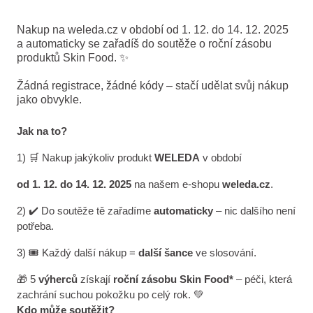
Nakup na weleda.cz v období od 1. 12. do 14. 12. 2025
a automaticky se zařadíš do soutěže o roční zásobu
produktů Skin Food. ✨
Žádná registrace, žádné kódy – stačí udělat svůj nákup
jako obvykle.
Jak na to?
1) 🛒 Nakup jakýkoliv produkt
WELEDA
v období
od 1. 12. do 14. 12. 2025
na našem e-shopu
weleda.cz
.
2) ✔️ Do soutěže tě zařadíme
automaticky
– nic dalšího není
potřeba.
3) 🎟️ Každý další nákup =
další šance
ve slosování.
🎁 5
výherců
získají
roční zásobu Skin Food*
– péči, která
zachrání suchou pokožku po celý rok. 💚
Kdo může soutěžit?