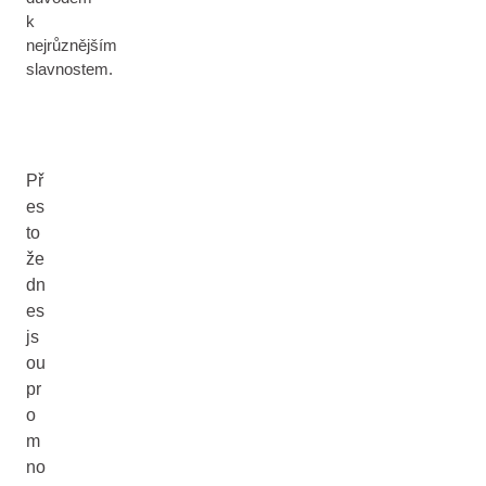
k
nejrůznějším
slavnostem.
Př
es
to
že
dn
es
js
ou
pr
o
m
no