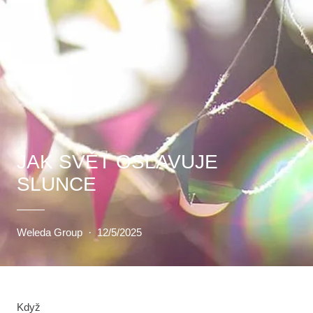
JAK SVĚT OSLAVUJE
SLUNCE
Weleda Group
·
12/5/2025
Když