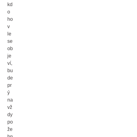
kd
o
ho
v
le
se
ob
je
ví,
bu
de
pr
ý
na
vž
dy
po
že
hn