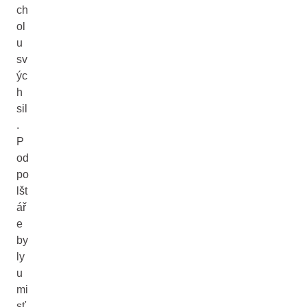
ch
ol
u
sv
ýc
h
sil
.
P
od
po
lšt
ář
e
by
ly
u
mi
sť