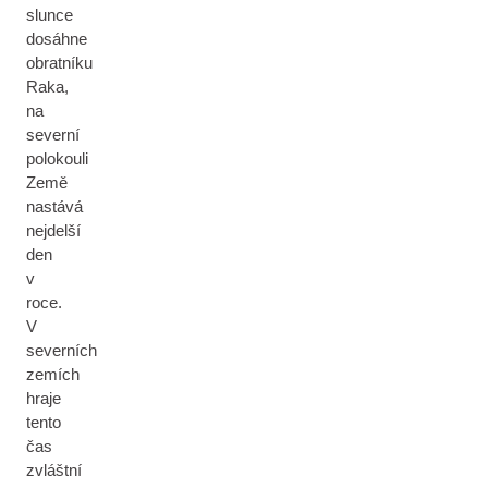
slunce
dosáhne
obratníku
Raka,
na
severní
polokouli
Země
nastává
nejdelší
den
v
roce.
V
severních
zemích
hraje
tento
čas
zvláštní