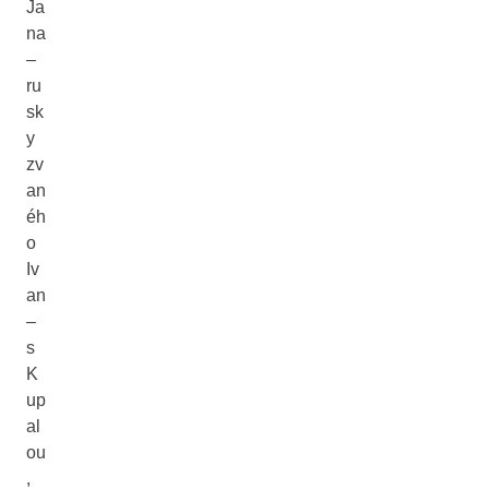
Ja
na
–
ru
sk
y
zv
an
éh
o
Iv
an
–
s
K
up
al
ou
,