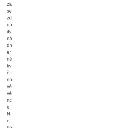
za
se
zd
ob
ily
ná
dh
er
né
kv
ěti
no
vé
vě
nc
e.
N
ej
ho