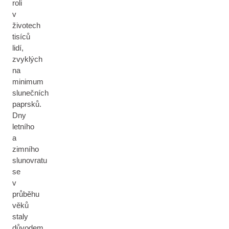
roli
v
životech
tisíců
lidí,
zvyklých
na
minimum
slunečních
paprsků.
Dny
letního
a
zimního
slunovratu
se
v
průběhu
věků
staly
důvodem