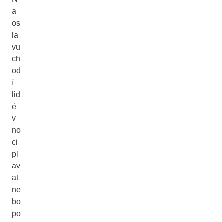
a
os
la
vu
ch
od
í
lid
é
v
no
ci
pl
av
at
ne
bo
po