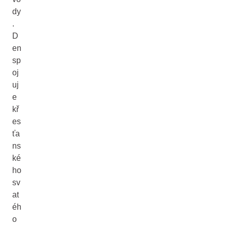
dy
.
D
en
sp
oj
uj
e
kř
es
ťa
ns
ké
ho
sv
at
éh
o