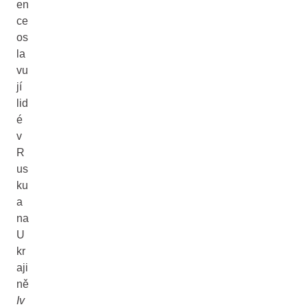
en
ce
os
la
vu
jí
lid
é
v
R
us
ku
a
na
U
kr
aji
ně
Iv