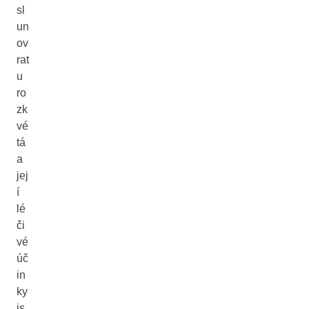
sl
un
ov
rat
u
ro
zk
vé
tá
a
jej
í
lé
či
vé
úč
in
ky
js