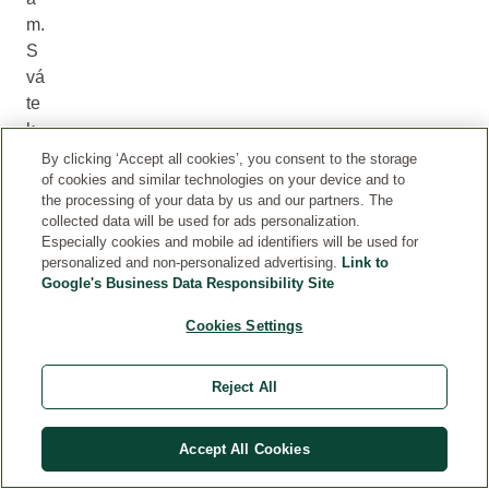
m.
S
vá
te
k
Jā
By clicking ‘Accept all cookies’, you consent to the storage
of cookies and similar technologies on your device and to
ņi
the processing of your data by us and our partners. The
je
collected data will be used for ads personalization.
ne
Especially cookies and mobile ad identifiers will be used for
jd
personalized and non-personalized advertising.
Link to
Google's Business Data Responsibility Site
ůl
ež
Cookies Settings
itě
jší
Reject All
m
v
ro
Accept All Cookies
ce