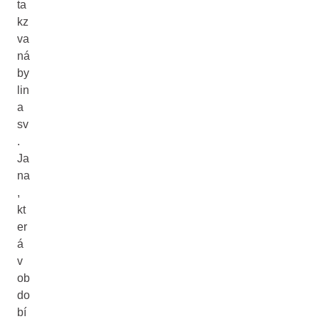
ta
kz
va
ná
by
lin
a
sv
.
Ja
na
,
kt
er
á
v
ob
do
bí