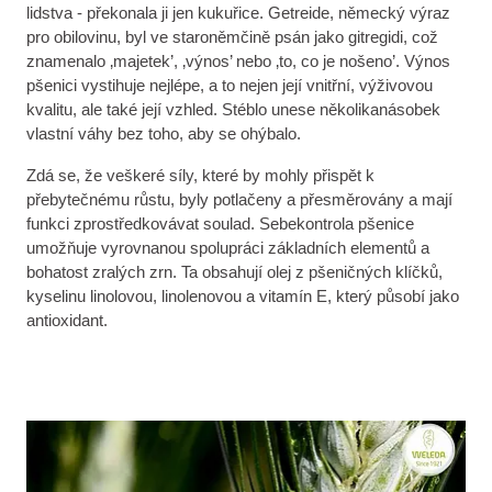
lidstva - překonala ji jen kukuřice. Getreide, německý výraz
pro obilovinu, byl ve staroněmčině psán jako gitregidi, což
znamenalo ‚majetek’, ‚výnos’ nebo ‚to, co je nošeno’. Výnos
pšenici vystihuje nejlépe, a to nejen její vnitřní, výživovou
kvalitu, ale také její vzhled. Stéblo unese několikanásobek
vlastní váhy bez toho, aby se ohýbalo.
Zdá se, že veškeré síly, které by mohly přispět k
přebytečnému růstu, byly potlačeny a přesměrovány a mají
funkci zprostředkovávat soulad. Sebekontrola pšenice
umožňuje vyrovnanou spolupráci základních elementů a
bohatost zralých zrn. Ta obsahují olej z pšeničných klíčků,
kyselinu linolovou, linolenovou a vitamín E, který působí jako
antioxidant.