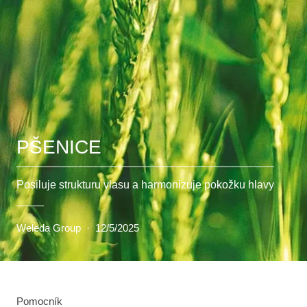
PŠENICE
Posiluje strukturu vlasu a harmonizuje pokožku hlavy
Weleda Group
·
12/5/2025
Pomocník