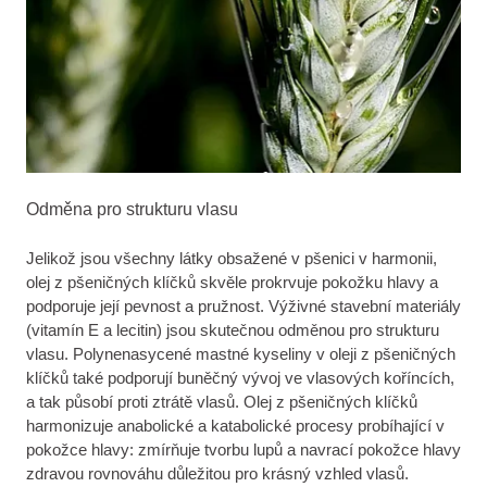
Odměna pro strukturu vlasu
Jelikož jsou všechny látky obsažené v pšenici v harmonii,
olej z pšeničných klíčků skvěle prokrvuje pokožku hlavy a
podporuje její pevnost a pružnost. Výživné stavební materiály
(vitamín E a lecitin) jsou skutečnou odměnou pro strukturu
vlasu. Polynenasycené mastné kyseliny v oleji z pšeničných
klíčků také podporují buněčný vývoj ve vlasových koříncích,
a tak působí proti ztrátě vlasů. Olej z pšeničných klíčků
harmonizuje anabolické a katabolické procesy probíhající v
pokožce hlavy: zmírňuje tvorbu lupů a navrací pokožce hlavy
zdravou rovnováhu důležitou pro krásný vzhled vlasů.