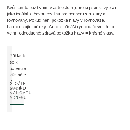
Kvůli těmto pozitivním vlastnostem jsme si pšenici vybrali
jako ideální klíčovou rostlinu pro podporu struktury a
rovnováhy. Pokud není pokožka hlavy v rovnováze,
harmonizující účinky pšenice přináší rychlou úlevu. Je to
velmi jednoduché: zdravá pokožka hlavy = krásné vlasy.
Přihlaste
se k
odběru a
zůstaňte
v
VLOŽTE
kontaktu:
SVOU E-
MAILOVOU
ADRESU