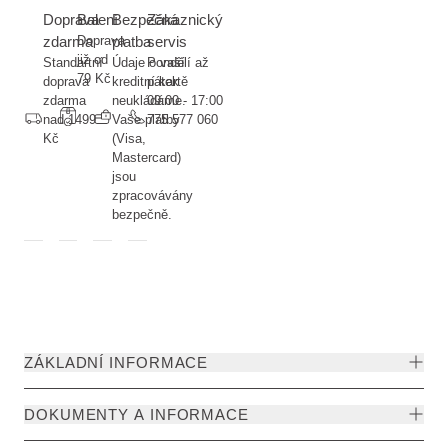
Doprava
Balení
Bezpečná
Zákaznický
zdarma
Doprava
platba
servis
již od
Standartní
Údaje o vaší
Pondělí až
79 Kč
doprava
kreditní kartě
pátek
zdarma
neukládáme.
09:00 - 17:00
nad 1499
Vaše platby
775 577 060
Kč
(Visa,
Mastercard)
jsou
zpracovávány
bezpečně.
ZÁKLADNÍ INFORMACE
DOKUMENTY A INFORMACE