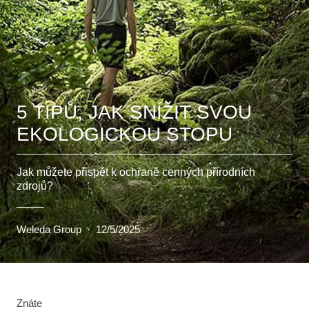
5 TIPŮ, JAK SNÍŽIT SVOU
EKOLOGICKOU STOPU
Jak můžete přispět k ochraně cenných přírodních
zdrojů?
Weleda Group
·
12/5/2025
Znáte