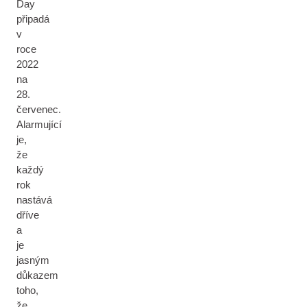
Day
připadá
v
roce
2022
na
28.
červenec.
Alarmující
je,
že
každý
rok
nastává
dříve
a
je
jasným
důkazem
toho,
že