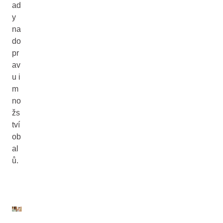
ad
y
na
do
pr
av
u i
m
no
žs
tví
ob
al
ů.