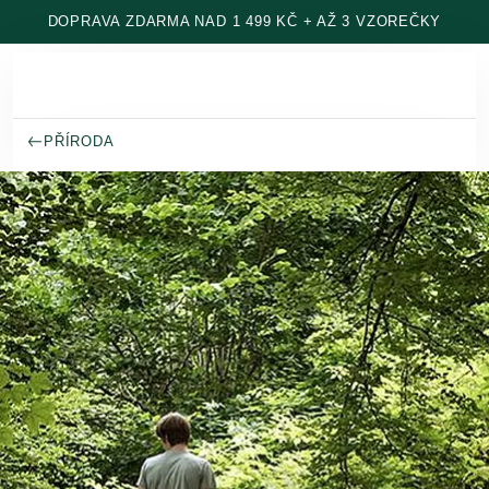
Přeskočit na hlavní obsah
DOPRAVA ZDARMA NAD 1 499 KČ + AŽ 3 VZOREČKY
PŘÍRODA