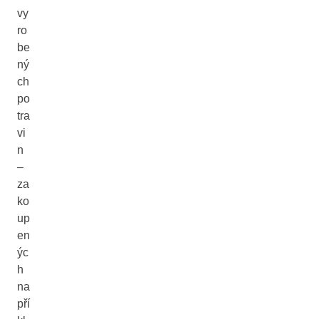
vy
ro
be
ný
ch
po
tra
vi
n
–
za
ko
up
en
ýc
h
na
pří