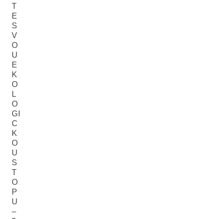
T
E
S
V
O
U
E
K
O
L
O
GI
C
K
O
U
S
T
O
P
U
–