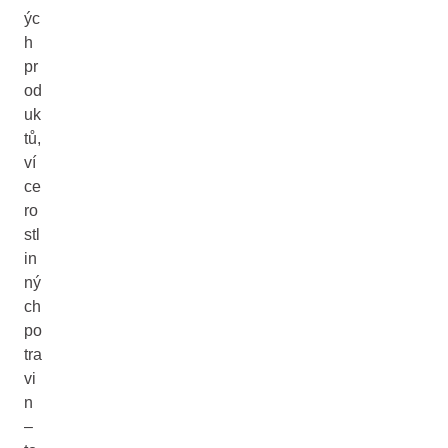
ýc
h
pr
od
uk
tů,
ví
ce
ro
stl
in
ný
ch
po
tra
vi
n
–