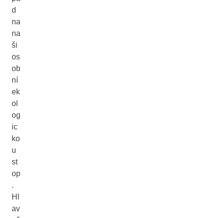
d
na
na
ši
os
ob
ní
ek
ol
og
ic
ko
u
st
op
.
Hl
av