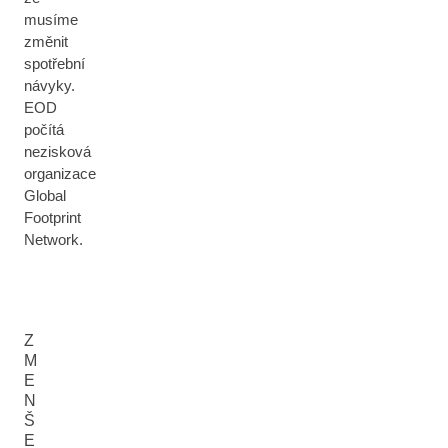
musíme
změnit
spotřební
návyky.
EOD
počítá
nezisková
organizace
Global
Footprint
Network.
Z
M
E
N
Š
E