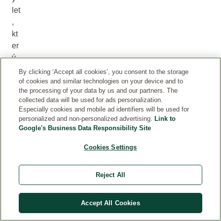
let
,
kt
er
ý
ne
By clicking ‘Accept all cookies’, you consent to the storage
ab
of cookies and similar technologies on your device and to
the processing of your data by us and our partners. The
so
collected data will be used for ads personalization.
lv
Especially cookies and mobile ad identifiers will be used for
uj
personalized and non-personalized advertising.
Link to
e
Google's Business Data Responsibility Site
m
Cookies Settings
e,
je
Reject All
da
re
m
Accept All Cookies
pr