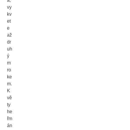
a,
vy
kv
et
e
až
dr
uh
ý
m
ro
ke
m.
K
vě
ty
he
řm
án