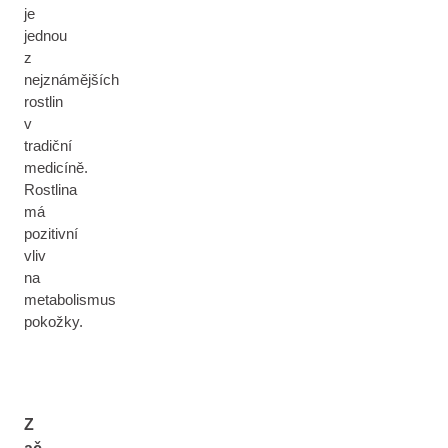
je
jednou
z
nejznámějších
rostlin
v
tradiční
medicíně.
Rostlina
má
pozitivní
vliv
na
metabolismus
pokožky.
Z