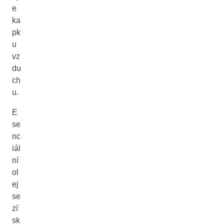
e
ka
pk
u
vz
du
ch
u.
E
se
nc
iál
ní
ol
ej
se
zí
sk