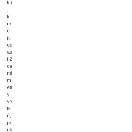
ku
,
kt
er
é
js
ou
as
i 2
ce
nti
m
etr
y
ve
lk
é,
př
ek