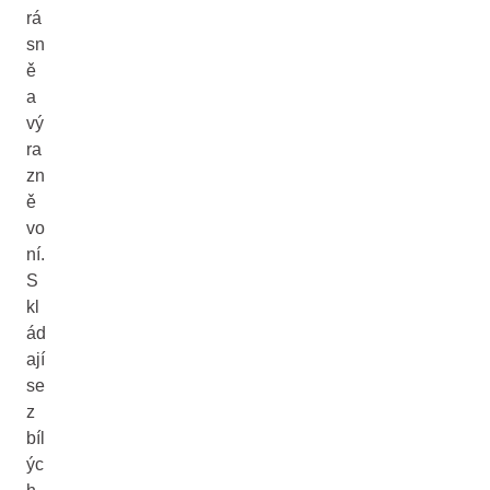
rá
sn
ě
a
vý
ra
zn
ě
vo
ní.
S
kl
ád
ají
se
z
bíl
ýc