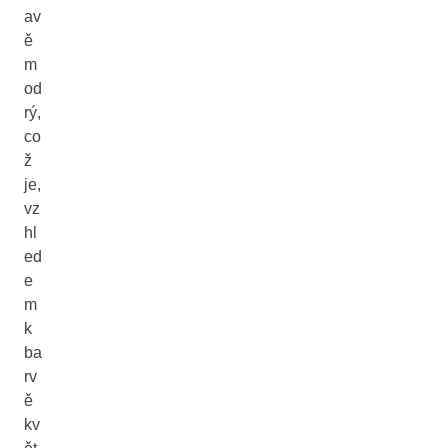
av
ě
m
od
rý,
co
ž
je,
vz
hl
ed
e
m
k
ba
rv
ě
kv