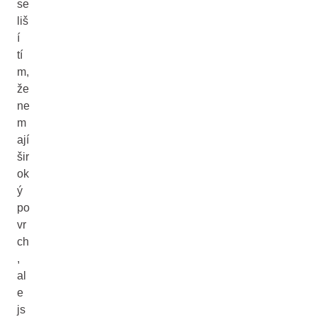
se
liš
í
tí
m,
že
ne
m
ají
šir
ok
ý
po
vr
ch
,
al
e
js