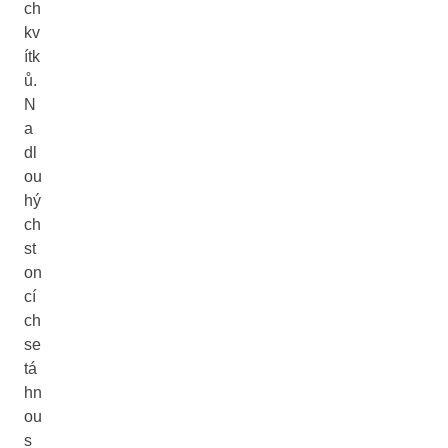
ch
kv
ítk
ů.
N
a
dl
ou
hý
ch
st
on
cí
ch
se
tá
hn
ou
s