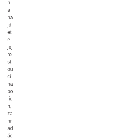
h
a
na
jd
et
e
jej
ro
st
ou
cí
na
po
líc
h,
za
hr
ad
ác