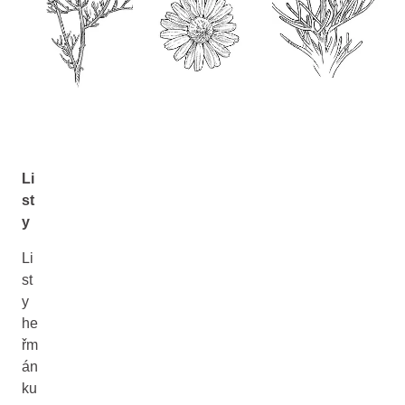
Li
st
y
Li
st
y
he
řm
án
ku