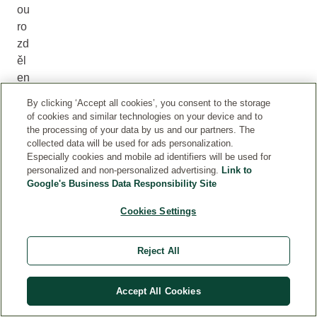
ou
ro
zd
ěl
en
y
By clicking ‘Accept all cookies’, you consent to the storage
na
of cookies and similar technologies on your device and to
te
the processing of your data by us and our partners. The
collected data will be used for ads personalization.
nk
Especially cookies and mobile ad identifiers will be used for
é
personalized and non-personalized advertising.
Link to
čá
Google's Business Data Responsibility Site
rk
Cookies Settings
ov
ité
se
Reject All
g
m
Accept All Cookies
en
ty,