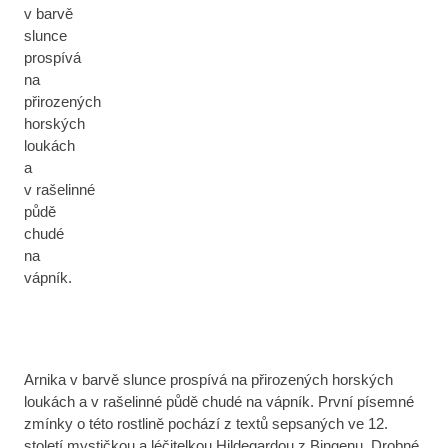
v barvě
slunce
prospívá
na
přirozených
horských
loukách
a
v rašelinné
půdě
chudé
na
vápník.
Arnika v barvě slunce prospívá na přirozených horských
loukách a v rašelinné půdě chudé na vápník. První písemné
zmínky o této rostlině pochází z textů sepsaných ve 12.
století mystičkou a léčitelkou Hildegardou z Bingenu. Drobné