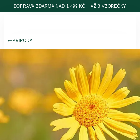
Přeskočit na hlavní obsah
DOPRAVA ZDARMA NAD 1 499 KČ + AŽ 3 VZOREČKY
PŘÍRODA