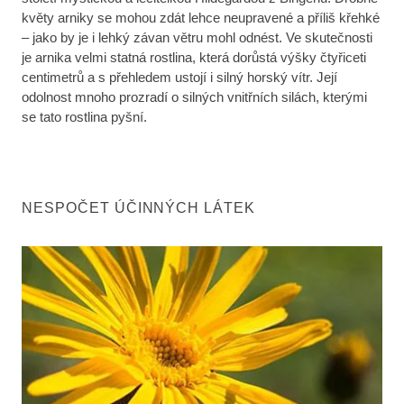
květy arniky se mohou zdát lehce neupravené a příliš křehké
– jako by je i lehký závan větru mohl odnést. Ve skutečnosti
je arnika velmi statná rostlina, která dorůstá výšky čtyřiceti
centimetrů a s přehledem ustojí i silný horský vítr. Její
odolnost mnoho prozradí o silných vnitřních silách, kterými
se tato rostlina pyšní.
NESPOČET ÚČINNÝCH LÁTEK