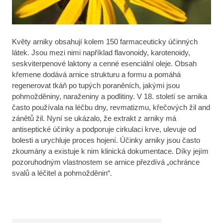
Květy arniky obsahují kolem 150 farmaceuticky účinných
látek. Jsou mezi nimi například flavonoidy, karotenoidy,
seskviterpenové laktony a cenné esenciální oleje. Obsah
křemene dodává arnice strukturu a formu a pomáhá
regenerovat tkáň po tupých poraněních, jakými jsou
pohmožděniny, naraženiny a podlitiny. V 18. století se arnika
často používala na léčbu dny, revmatizmu, křečových žil and
zánětů žil. Nyní se ukázalo, že extrakt z arniky má
antiseptické účinky a podporuje cirkulaci krve, ulevuje od
bolesti a urychluje proces hojení. Účinky arniky jsou často
zkoumány a existuje k nim klinická dokumentace. Díky jejím
pozoruhodným vlastnostem se arnice přezdívá „ochránce
svalů a léčitel a pohmožděnin“.