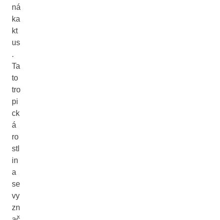
ná
ka
kt
us
.
Ta
to
tro
pi
ck
á
ro
stl
in
a
se
vy
zn
ač