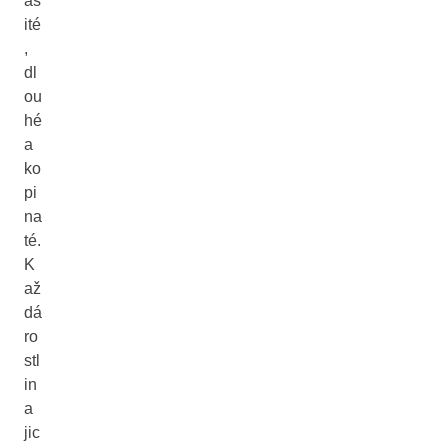
as
ité
,
dl
ou
hé
a
ko
pi
na
té.
K
až
dá
ro
stl
in
a
jic