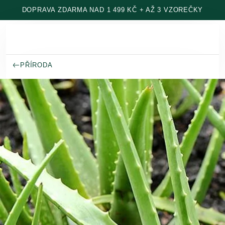
Přeskočit na hlavní obsah
DOPRAVA ZDARMA NAD 1 499 KČ + AŽ 3 VZOREČKY
PŘÍRODA