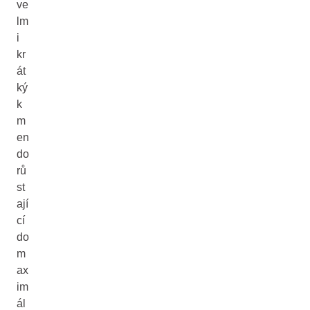
ve
lm
i
kr
át
ký
k
m
en
do
rů
st
ají
cí
do
m
ax
im
ál