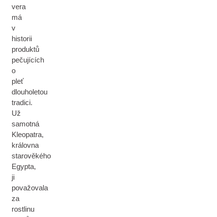
vera
má
v
historii
produktů
pečujících
o
pleť
dlouholetou
tradici.
Už
samotná
Kleopatra,
královna
starověkého
Egypta,
ji
považovala
za
rostlinu