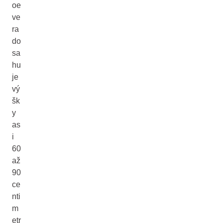
oe
ve
ra
do
sa
hu
je
vý
šk
y
as
i
60
až
90
ce
nti
m
etr