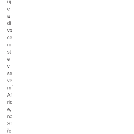
uj
e
a
di
vo
ce
ro
st
e
v
se
ve
rní
Af
ric
e,
na
St
ře