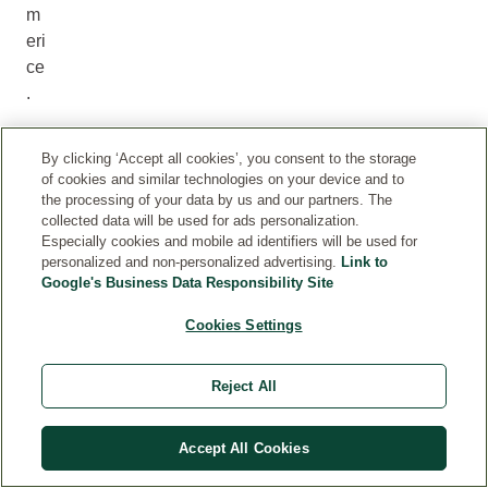
m
eri
ce
.
By clicking ‘Accept all cookies’, you consent to the storage
of cookies and similar technologies on your device and to
the processing of your data by us and our partners. The
Vl
collected data will be used for ads personalization.
as
Especially cookies and mobile ad identifiers will be used for
tn
personalized and non-personalized advertising.
Link to
Google's Business Data Responsibility Site
o
sti
Cookies Settings
V
ko
Reject All
s
m
Accept All Cookies
eti
ck