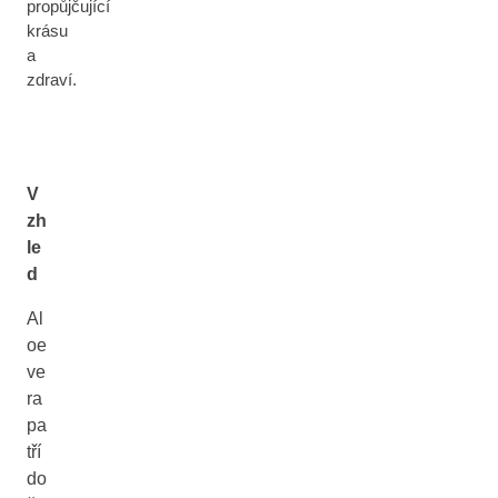
propůjčující
krásu
a
zdraví.
V
zh
le
d
Al
oe
ve
ra
pa
tří
do