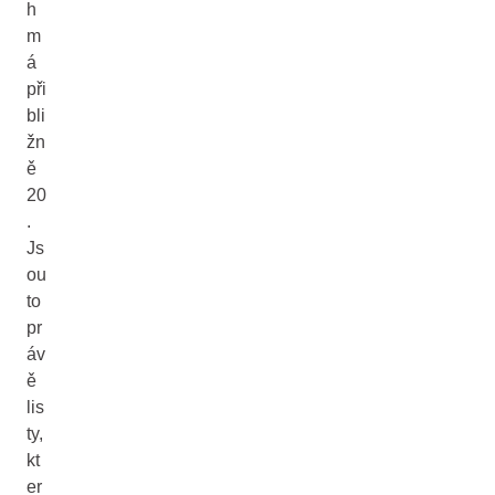
h
m
á
při
bli
žn
ě
20
.
Js
ou
to
pr
áv
ě
lis
ty,
kt
er