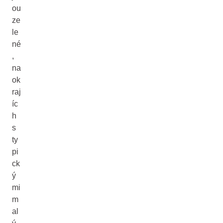
ou
ze
le
né
,
na
ok
raj
íc
h
s
ty
pi
ck
ý
mi
m
al