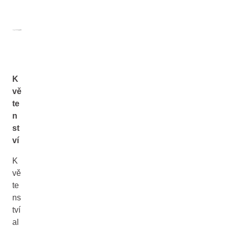
K
vě
te
n
st
ví
K
vě
te
ns
tví
al