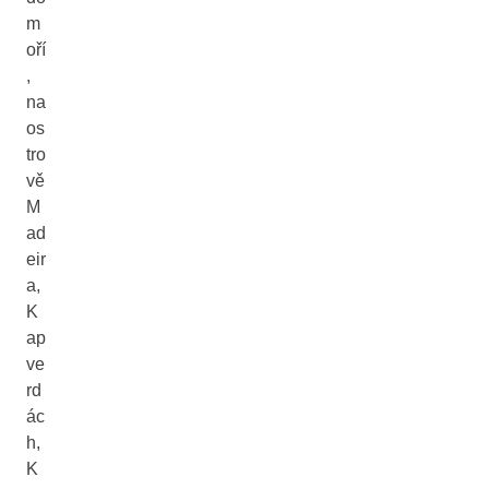
m
oří
,
na
os
tro
vě
M
ad
eir
a,
K
ap
ve
rd
ác
h,
K