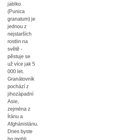
jablko
(Punica
granatum) je
jednou z
nejstarších
rostlin na
světě -
pěstuje se
už více jak 5
000 let.
Granátovník
pochází z
jihozápadní
Asie,
zejména z
Íránu a
Afghánistánu.
Dnes byste
ho mohli