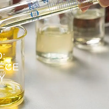
:
ÉČE
Y