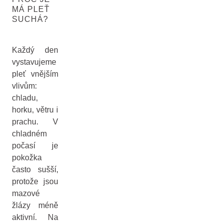
MÁ PLEŤ
SUCHÁ?
Každý den
vystavujeme
pleť vnějším
vlivům:
chladu,
horku, větru i
prachu. V
chladném
počasí je
pokožka
často sušší,
protože jsou
mazové
žlázy méně
aktivní. Na