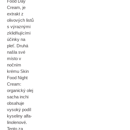
Food Day
Cream, je
extrakt z
olivových listů
s výraznými
zklidňujícími
účinky na
pleť. Druhá
našla své
místo v
nočním
krému Skin
Food Night
Cream:
organický olej
sacha inchi
obsahuje
vysoký podíl
kyseliny alfa-
linolenové.
Tento za