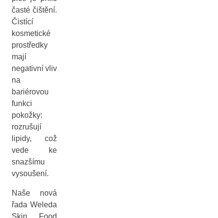
časté čištění.
Čistící
kosmetické
prostředky
mají
negativní vliv
na
bariérovou
funkci
pokožky:
rozrušují
lipidy, což
vede ke
snazšímu
vysoušení.
Naše nová
řada Weleda
Skin Food