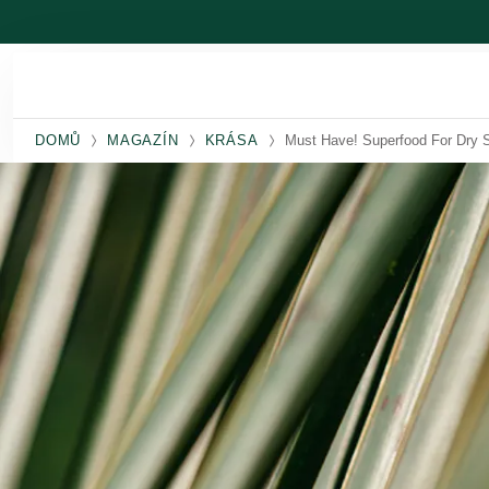
Přeskočit na hlavní obsah
DOMŮ
MAGAZÍN
KRÁSA
Must Have! Superfood For Dry 