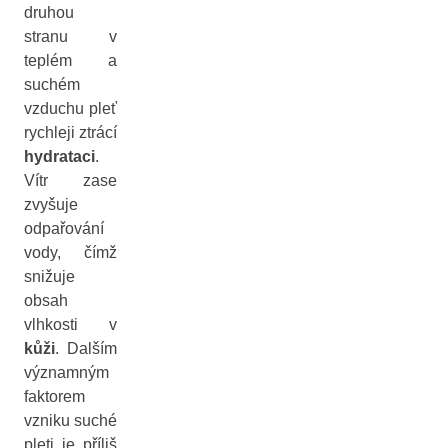
druhou
stranu v
teplém a
suchém
vzduchu pleť
rychleji ztrácí
hydrataci
.
Vítr zase
zvyšuje
odpařování
vody, čímž
snižuje
obsah
vlhkosti v
kůži
. Dalším
významným
faktorem
vzniku suché
pleti je příliš