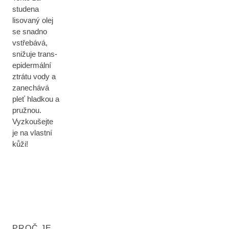
studena
lisovaný olej
se snadno
vstřebává,
snižuje trans-
epidermální
ztrátu vody a
zanechává
pleť hladkou a
pružnou.
Vyzkoušejte
je na vlastní
kůži!
PROČ JE