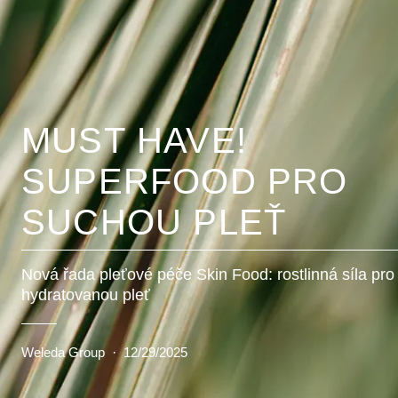
MUST HAVE!
SUPERFOOD PRO
SUCHOU PLEŤ
Nová řada pleťové péče Skin Food: rostlinná síla pro 
hydratovanou pleť
Weleda Group
·
12/29/2025